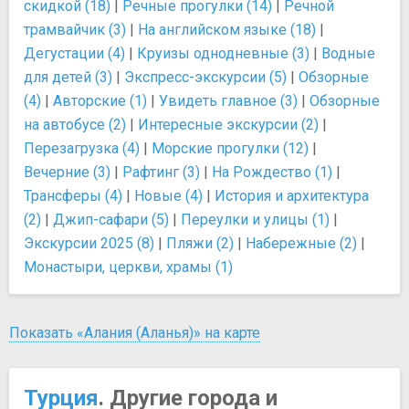
скидкой (18)
|
Речные прогулки (14)
|
Речной
трамвайчик (3)
|
На английском языке (18)
|
Дегустации (4)
|
Круизы однодневные (3)
|
Водные
для детей (3)
|
Экспресс-экскурсии (5)
|
Обзорные
(4)
|
Авторские (1)
|
Увидеть главное (3)
|
Обзорные
на автобусе (2)
|
Интересные экскурсии (2)
|
Перезагрузка (4)
|
Морские прогулки (12)
|
Вечерние (3)
|
Рафтинг (3)
|
На Рождество (1)
|
Трансферы (4)
|
Новые (4)
|
История и архитектура
(2)
|
Джип-сафари (5)
|
Переулки и улицы (1)
|
Экскурсии 2025 (8)
|
Пляжи (2)
|
Набережные (2)
|
Монастыри, церкви, храмы (1)
Показать «Алания (Аланья)» на карте
Турция
. Другие города и