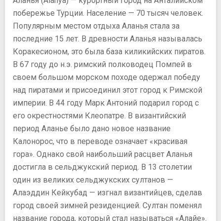
Аланья (Alanya) — курортный город на Анталийском
побережье Турции. Население — 70 тысяч человек.
Популярным местом отдыха Аланья стала за
последние 15 лет. В древности Аланья называлась
Коракесионом, это была база киликийских пиратов.
В 67 году до н.э. римский полководец Помпей в
своем большом морском походе одержал победу
над пиратами и присоединил этот город к Римской
империи. В 44 году Марк Антоний подарил город с
его окрестностями Клеопатре. В византийский
период Аланье было дано новое название
Калонорос, что в переводе означает «красивая
гора». Однако свой наибольший расцвет Аланья
достигла в сельджукский период. В 13 столетии
один из великих сельджукских султанов —
Алаэддин Кейкубад — изгнал византийцев, сделав
город своей зимней резиденцией. Султан поменял
название города, который стал называться «Алайе».