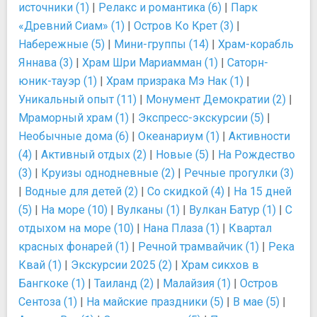
источники (1)
|
Релакс и романтика (6)
|
Парк
«Древний Сиам» (1)
|
Остров Ко Крет (3)
|
Набережные (5)
|
Мини-группы (14)
|
Храм-корабль
Яннава (3)
|
Храм Шри Мариамман (1)
|
Саторн-
юник-тауэр (1)
|
Храм призрака Мэ Нак (1)
|
Уникальный опыт (11)
|
Монумент Демократии (2)
|
Мраморный храм (1)
|
Экспресс-экскурсии (5)
|
Необычные дома (6)
|
Океанариум (1)
|
Активности
(4)
|
Активный отдых (2)
|
Новые (5)
|
На Рождество
(3)
|
Круизы однодневные (2)
|
Речные прогулки (3)
|
Водные для детей (2)
|
Со скидкой (4)
|
На 15 дней
(5)
|
На море (10)
|
Вулканы (1)
|
Вулкан Батур (1)
|
С
отдыхом на море (10)
|
Нана Плаза (1)
|
Квартал
красных фонарей (1)
|
Речной трамвайчик (1)
|
Река
Квай (1)
|
Экскурсии 2025 (2)
|
Xрам сикхов в
Бангкоке (1)
|
Таиланд (2)
|
Малайзия (1)
|
Остров
Сентоза (1)
|
На майские праздники (5)
|
В мае (5)
|