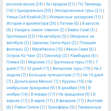
русском языке (24)
|
За городом (21)
|
По Таиланду
(16)
|
Однодневные (20)
|
Экскурсионные туры (21)
|
Улица Сой Ковбой (3)
|
Интересные экскурсии (11)
|
История и архитектура (26)
|
Летние (6)
|
В августе
(6)
|
Увидеть самое главное (2)
|
Байок Скай (3)
|
Групповые (23)
|
На автобусе (5)
|
Обзорные на
автобусе (2)
|
Церковь Санта-Круз (2)
|
Поющие
фонтаны (2)
|
МахаНакхон (10)
|
Айкон Сиам (6)
|
Остров Ко Чанг (2)
|
Сингапур (2)
|
Камбоджа (4)
|
Пляжи (3)
|
Морские (1)
|
Групповые туры (19)
|
7
дней (17)
|
10 дней (17)
|
Авторские туры (19)
|
На 2
недели (7)
|
Большое путешествие (17)
|
На 14 дней
(7)
|
Дельта реки Меконг (1)
|
Круизы (10)
|
На
ноябрьские праздники (9)
|
В декабре (19)
|
В
ноябре (14)
|
В январе (17)
|
На праздники (9)
|
В
апреле (17)
|
В марте (17)
|
В феврале (17)
|
Аюттайя
(6)
|
Район Силом (1)
|
Трансферы (5)
|
Термальные