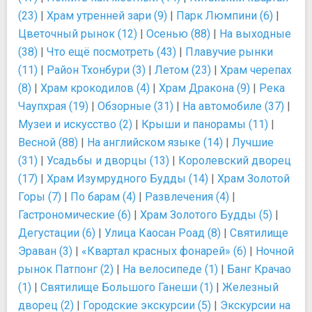
(23)
|
Храм утренней зари (9)
|
Парк Люмпини (6)
|
Цветочный рынок (12)
|
Осенью (88)
|
На выходные
(38)
|
Что ещё посмотреть (43)
|
Плавучие рынки
(11)
|
Район Тхонбури (3)
|
Летом (23)
|
Храм черепах
(8)
|
Храм крокодилов (4)
|
Храм Дракона (9)
|
Река
Чаупхрая (19)
|
Обзорные (31)
|
На автомобиле (37)
|
Музеи и искусство (2)
|
Крыши и панорамы (11)
|
Весной (88)
|
На английском языке (14)
|
Лучшие
(31)
|
Усадьбы и дворцы (13)
|
Королевский дворец
(17)
|
Храм Изумрудного Будды (14)
|
Храм Золотой
Горы (7)
|
По барам (4)
|
Развлечения (4)
|
Гастрономические (6)
|
Храм Золотого Будды (5)
|
Дегустации (6)
|
Улица Каосан Роад (8)
|
Святилище
Эраван (3)
|
«Квартал красных фонарей» (6)
|
Ночной
рынок Патпонг (2)
|
На велосипеде (1)
|
Банг Крачао
(1)
|
Святилище Большого Ганеши (1)
|
Железный
дворец (2)
|
Городские экскурсии (5)
|
Экскурсии на