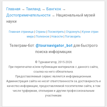
Река Чао Прайя
Что привезти из Таиланда
Главная
→
Таиланд
→
Бангкок
→
Театры и концертные залы
Шопинг в Таиланде
Достопримечательности
→ Национальный музей
Театр Нанта
Еда и напитки
науки
Храмы, соборы, монастыри
10 правил Тайских ресторанов
Ват Бенчамабопхит (Мраморный храм)
20 способов сэкономить на еде в Таиланде
Главная страница
|
Страны
|
Посмотреть
|
Отдохнуть
|
Кухни стран
Ват-Ратчанадда (Лоха Прасат)
Алкоголь в Таиланде
мира
|
Полезное
|
Новости
|
Поговорить
Золотая гора (Ват-Сакет)
Бангкок с детьми: рестораны
Храм Ват Бовоннивет
Телеграм-бот:
@tournavigator_bot
для быстрого
Где поесть в Бангкоке
Храм Ват Сутхат
поиска информации.
Кухня Таиланда
Храм Ват Яннава
Лучшие блюда тайской кухни
Храм великой реликвии (Ват Махатхат)
© Турнавигатор, 2015-2026
Напитки и выпивка в Таиланде
При перепечатке и/или публикации материалов с данного сайта,
Храм Золотого Будды (Ват Траймит)
Особенности тайской кухни
ссылка на него обязательна.
Храм Изумрудного Будды (Ват Пхра Кео)
Уличная еда в Таиланде
Предоставляемый сервис является информационным.
Храм Интхаравихан
Транспорт
Администрация сайта не несет ответственности за достоверность и
Храм Лежащего Будды (Ват Пхо)
Автобусное сообщение в Таиланде
качество информации, предоставляемой посетителям сайта, в том
Храм Маха Ума Деви
числе турфирмам, отельерам и другим профессиональным
Автобусы в Бангкоке
участникам.
Храм Патхум Ванарам
Водный транспорт в Таиланде
Храм Утренней зари (Ват Арун)
Всё о наземном метро BTS (SkyTrain)