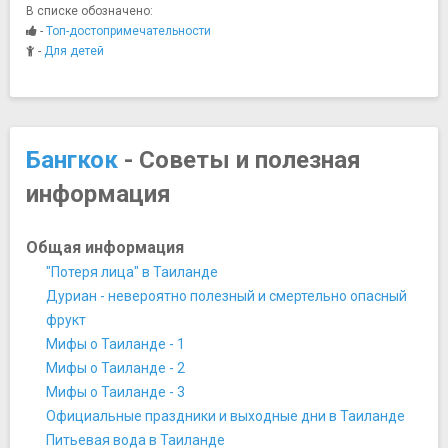
Музей Короля Праджадхипока
В списке обозначено:
Музей кукол
-
Топ-достопримечательности
Музей мадам Тюссо
-
Для детей
Музей морских раковин
Музей Сиама
Музей современного искусства (Мока)
Музей текстиля королевы Сирикит
Бангкок
- Советы и полезная
Национальный музей Бангкока
информация
Национальный музей королевских барж
Национальный музей науки
Тронный зал Ананда Самакхом
Общая информация
Центр культуры и искусства
"Потеря лица" в Таиланде
Ночная жизнь, рестораны, кабаре
Дуриан - невероятно полезный и смертельно опасный
Ресторан Le Normandie
фрукт
Ресторан Sra Bua by Kiin Kiin
Мифы о Таиланде - 1
Ресторан «Семь ложек»
Мифы о Таиланде - 2
Ресторан Россини
Мифы о Таиланде - 3
Хард рок кафе
Официальные праздники и выходные дни в Таиланде
Памятники, скульптуры, статуи
Питьевая вода в Таиланде