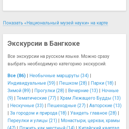
Показать «Национальный музей науки» на карте
Экскурсии в Бангкоке
Все экскурсии на русском языке. Можно сразу
выбрать необходимую категорию экскурсий.
Все (86)
|
Необычные маршруты (34)
|
Индивидуальные (59)
|
Пешком (28)
|
Парки (18)
|
Зимой (89)
|
Прогулки (28)
|
Вечерние (13)
|
Ночные
(9)
|
Тематические (77)
|
Храм Лежащего Будды (13)
|
Нескучные (33)
|
Пешеходные (27)
|
Авторские (13)
|
За городом и природа (18)
|
Увидеть главное (28)
|
Переулки и улицы (21)
|
Монастыри, церкви, храмы
(47)
|
Пожить как местный (14)
|
Китайский квартал