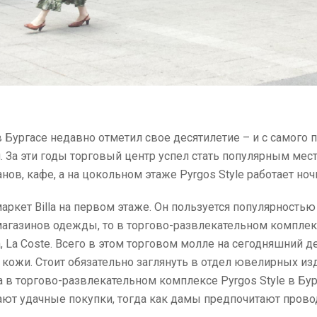
 Бургасе недавно отметил свое десятилетие – и с самого 
 За эти годы торговый центр успел стать популярным место
ов, кафе, а на цокольном этаже Pyrgos Style работает ночн
аркет Billa на первом этаже. Он пользуется популярност
магазинов одежды, то в торгово-развлекательном комплекс
, La Coste. Всего в этом торговом молле на сегодняшний 
з кожи. Стоит обязательно заглянуть в отдел ювелирных и
га в торгово-развлекательном комплексе Pyrgos Style в Бу
ают удачные покупки, тогда как дамы предпочитают прово