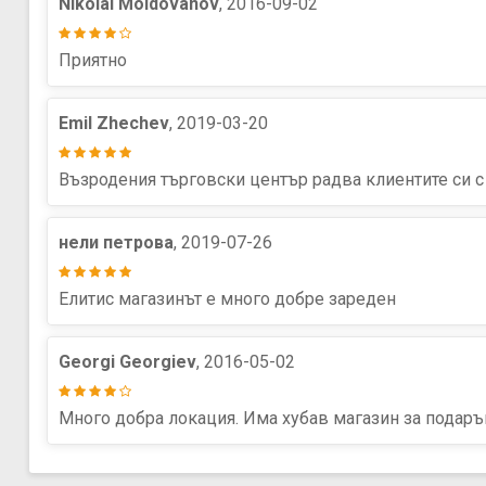
Nikolai Moldovanov
, 2016-09-02
Приятно
Emil Zhechev
, 2019-03-20
Възродения търговски център радва клиентите си с
нели петрова
, 2019-07-26
Елитис магазинът е много добре зареден
Georgi Georgiev
, 2016-05-02
Много добра локация. Има хубав магазин за подаръц