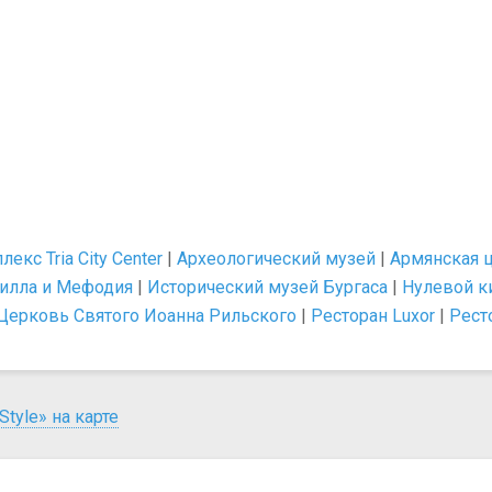
екс Tria City Center
|
Археологический музей
|
Армянская ц
рилла и Мефодия
|
Исторический музей Бургаса
|
Нулевой к
Церковь Святого Иоанна Рильского
|
Ресторан Luxor
|
Рест
tyle» на карте