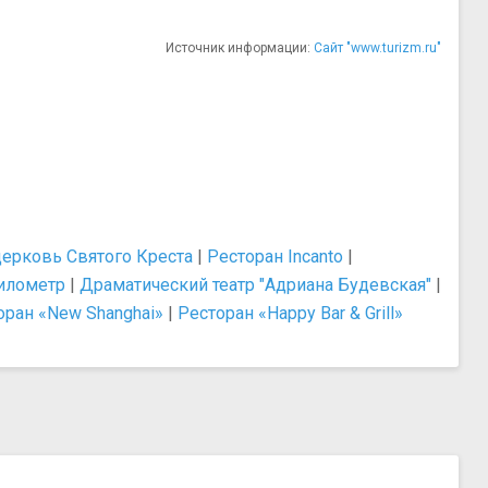
Источник информации:
Сайт "www.turizm.ru"
ерковь Святого Креста
|
Ресторан Incanto
|
илометр
|
Драматический театр "Адриана Будевская"
|
оран «New Shanghai»
|
Ресторан «Happy Bar & Grill»