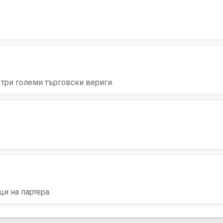
 три големи търговски вериги.
и на партера.