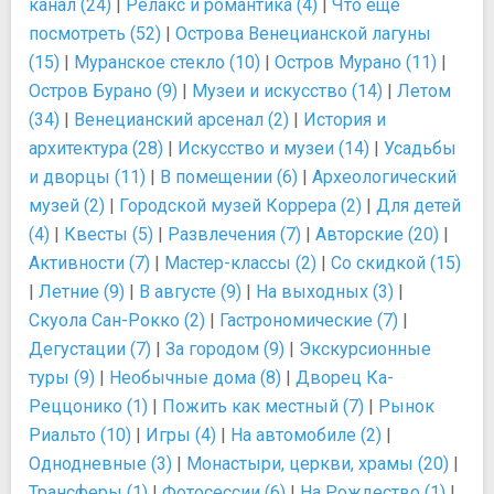
канал (24)
|
Релакс и романтика (4)
|
Что ещё
посмотреть (52)
|
Острова Венецианской лагуны
(15)
|
Муранское стекло (10)
|
Остров Мурано (11)
|
Остров Бурано (9)
|
Музеи и искусство (14)
|
Летом
(34)
|
Венецианский арсенал (2)
|
История и
архитектура (28)
|
Искусство и музеи (14)
|
Усадьбы
и дворцы (11)
|
В помещении (6)
|
Археологический
музей (2)
|
Городской музей Коррера (2)
|
Для детей
(4)
|
Квесты (5)
|
Развлечения (7)
|
Авторские (20)
|
Активности (7)
|
Мастер-классы (2)
|
Со скидкой (15)
|
Летние (9)
|
В августе (9)
|
На выходных (3)
|
Скуола Сан-Рокко (2)
|
Гастрономические (7)
|
Дегустации (7)
|
За городом (9)
|
Экскурсионные
туры (9)
|
Необычные дома (8)
|
Дворец Ка-
Реццонико (1)
|
Пожить как местный (7)
|
Рынок
Риальто (10)
|
Игры (4)
|
На автомобиле (2)
|
Однодневные (3)
|
Монастыри, церкви, храмы (20)
|
Трансферы (1)
|
Фотосессии (6)
|
На Рождество (1)
|