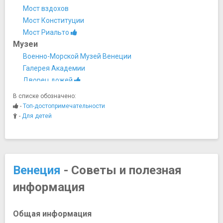
Мост вздохов
Мост Конституции
Мост Риальто
Музеи
Военно-Морской Музей Венеции
Галерея Академии
Дворец дожей
Коллекция Пегги Гуггенхайм
В списке обозначено:
Музей естественной истории
-
Топ-достопримечательности
Музей Ка’ Пезаро
-
Для детей
Сады Биеннале
Ночная жизнь, рестораны, кабаре
Кафе Флориан
Клуб Piccolo Mondo
Венеция
- Советы и полезная
Ресторан Osteria Antico Giardinetto
информация
Ресторан Osteria Nono Risorto
Хард-рок кафе
Парки и природные достопримечательности
Общая информация