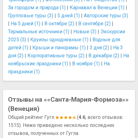
За городом и природа (1)
|
Карнавал в Венеции (1)
|
Групповые туры (3)
|
5 дней (1)
|
Авторские туры (3)
|
На 5 дней (1)
|
В октябре (2)
|
В сентябре (2)
|
Термальные источники (1)
|
Новые (3)
|
Экскурсии
2025 (5)
|
Круизы однодневные (1)
|
Водные для
детей (1)
|
Крыши и панорамы (1)
|
3 дня (2)
|
На 3
дня (2)
|
Корпоративные туры (2)
|
В декабре (2)
|
На
ноябрьские праздники (1)
|
В ноябре (1)
|
На
праздники (1)
Отзывы на ««Санта-Мария-Формоза»»
(Венеция)
Общий рейтинг Гугл
(
4.6
, всего отзывов:
1515). Ниже приведено несколько последних
отзывов, полученных от Гугла.