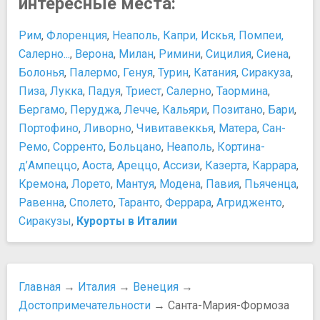
интересные места:
Церковь Святых Апостолов
Смотровая площадка
Церковь Скальци
Традиции: Карнавал в Венеции
Рим
,
Флоренция
,
Неаполь, Капри, Искья, Помпеи,
Прочее
Персоны
Салерно...
,
Верона
,
Милан
,
Римини
,
Сицилия
,
Сиена
,
Библиотека Марчиана
Виктор Эммануил II – Первый король единой Италии
Болонья
,
Палермо
,
Генуя
,
Турин
,
Катания
,
Сиракуза
,
Дорсодуро
Гай Юлий Цезарь
Пиза
,
Лукка
,
Падуя
,
Триест
,
Салерно
,
Таормина
,
Мастерская масок
Галилео Галилей
Бергамо
,
Перуджа
,
Лечче
,
Кальяри
,
Позитано
,
Бари
,
Остров Мурано
Караваджо
Остров-кладбище Сан-Микеле
Портофино
,
Ливорно
,
Чивитавеккья
,
Матера
,
Сан-
Леонардо да Винчи
Рынок Rialto Market
Ремо
,
Сорренто
,
Больцано
,
Неаполь
,
Кортина-
Микеланджело
д’Ампеццо
Тициано Вечеллио
,
Аоста
,
Ареццо
,
Ассизи
,
Казерта
,
Каррара
,
Развлечения и отдых
Кремона
,
Лорето
,
Мантуя
,
Модена
,
Павия
,
Пьяченца
,
Куда пойти с детьми
Равенна
,
Сполето
,
Таранто
,
Феррара
,
Агридженто
,
Ночные клубы, развлечения
Сиракузы
,
Курорты в Италии
Покупки
Tax-Free
Tax-free в Италии
Как подобрать размер итальянских джинсов
Главная
→
Италия
→
Венеция
→
Когда распродажи в Италии?
Достопримечательности
→ Санта-Мария-Формоза
Размеры одежды в Италии