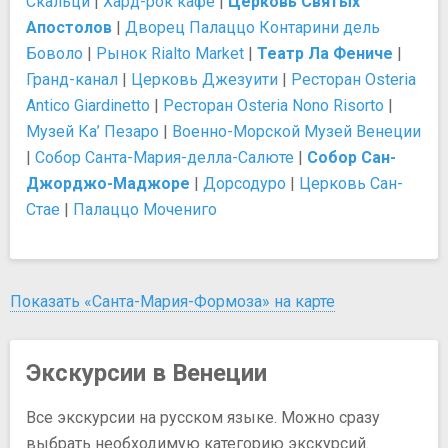
Скальци
|
Хард-рок кафе
|
Церковь Святых
Апостолов
|
Дворец Палаццо Контарини дель
Боволо
|
Рынок Rialto Market
|
Театр Ла Фениче
|
Гранд-канал
|
Церковь Джезуити
|
Ресторан Osteria
Antico Giardinetto
|
Ресторан Osteria Nono Risorto
|
Музей Ка’ Пезаро
|
Военно-Морской Музей Венеции
|
Собор Санта-Мария-делла-Салюте
|
Собор Сан-
Джорджо-Маджоре
|
Дорсодуро
|
Церковь Сан-
Стае
|
Палаццо Мочениго
Показать «Санта-Мария-Формоза» на карте
Экскурсии в Венеции
Все экскурсии на русском языке. Можно сразу
выбрать необходимую категорию экскурсий.