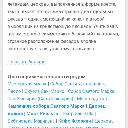
легендам, церковь, выполненная в форме креста,
также имеет, что весьма странно, два отдельных
фасада – один, смотрящий на канал, и второй,
выходящий на прилегающую площадь. Учитывая в
целом строгую симметрию и барочный план храма,
странное расположение фасадов вполне
соответствует «фигуристому» названию.
Показать больше
Достопримечательности рядом
Мастерская масок
|
Собор Санти-Джованни-э-
Паоло
|
Скуола Сан-Марко
|
Собор Святого Марка
|
Сан-Заккариа (Сан-Дзаккария)
|
Мост вздохов
|
Кампанила собора Святого Марка
|
Дворец
дожей
|
Мост Риальто
|
Театр San Gallo
|
Библиотека Марчиана
|
Кафе Флориан
|
Церковь