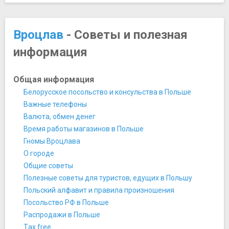
Скульптура «Животные на забой»
Парки и природные достопримечательности
Вроцлавский зоопарк и Африкариум
Вроцлав
- Советы и полезная
Японский сад - Щитницкий парк
информация
Площади, улицы, фонтаны, районы
Мультимедийный фонтан Вроцлава
Пляжи, аквапарки, купальни, бани, аквариумы
Общая информация
Вроцлавский аквапарк
Белорусское посольство и консульства в Польше
Спортивные сооружения
Важные телефоны
Городской стадион Вроцлава
Валюта, обмен денег
Театры и концертные залы
Время работы магазинов в Польше
Вроцлавская опера
Гномы Вроцлава
Храмы, соборы, монастыри
О городе
Вроцлавский собор
Общие советы
Синагога под Белым Аистом
Полезные советы для туристов, едущих в Польшу
Собор Св. Марии Магдалины
Польский алфавит и правила произношения
Церковь Святого Креста
Посольство РФ в Польше
Церковь Святой Елизаветы
Распродажи в Польше
Прочее
Тax free