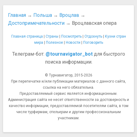
Польская кухня
Транспорт
Главная
→
Польша
→
Вроцлав
→
Как добраться из аэропорта Вроцлава в город
Достопримечательности
→ Вроцлавская опера
Общественный транспорт в Польше
Прокат автомобилей в Польше
Главная страница
|
Страны
|
Посмотреть
|
Отдохнуть
|
Кухни стран
Схема трамваев
мира
|
Полезное
|
Новости
|
Поговорить
Такси в Польше
Безопасность
Телеграм-бот:
@tournavigator_bot
для быстрого
О штрафах за безбилетный проезд на городском
поиска информации.
транспорте
Опасности в Польше
© Турнавигатор, 2015-2026
При перепечатке и/или публикации материалов с данного сайта,
Преступность в Польше
ссылка на него обязательна.
Схемы
Предоставляемый сервис является информационным.
Схема аэропорта Вроцлава
Администрация сайта не несет ответственности за достоверность и
Прочее
качество информации, предоставляемой посетителям сайта, в том
10 Вещей, которые нужно сделать во Вроцлаве
числе турфирмам, отельерам и другим профессиональным
участникам.
Правила посещения церквей
Туалеты в Польше
Чаевые