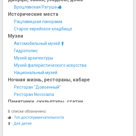
Вроцлавская Ратуша
Исторические места
Рацлавицкая панорама
Старое еврейское кладбище
Музеи
Автомобильный музей
Гидрополис
Музей архитектуры
Музей фалеристического искусства
Национальный музей
Ночная жизнь, рестораны, кабаре
Ресторан "Довоенный"
Ресторан Novocaina
Памятники, скульптуры, статуи
Иглица
В списке обозначено:
Памятник "Переход"
-
Топ-достопримечательности
Памятник "Поезд в небеса"
-
Для детей
Памятник Яну Непомуцкому