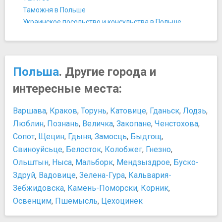
Вроцлавский университет
Таможня в Польше
Грюнвальдский мост
Украинское посольство и консульства в Польше
Зал Столетия (Народный зал)
История и культура
Макет Колейково
История Вроцлава
Смотровая площадка Небесной башни
Культура Польши
Торговый комплекс на Песчаной улице
Польша
. Другие города и
Религия в Польше
Тумский мост
Персоны
интересные места:
Центральный вокзал Вроцлава
Мешко I
Фредерик Шопен
Варшава
,
Краков
,
Торунь
,
Катовице
,
Гданьск
,
Лодзь
,
Покупки
Люблин
,
Познань
,
Величка
,
Закопане
,
Ченстохова
,
Как работают различные учреждения
Сопот
,
Щецин
,
Гдыня
,
Замосць
,
Быдгощ
,
Какие сувениры привезти из Польши
Свиноуйсьце
,
Белосток
,
Колобжег
,
Гнезно
,
Список популярных магазинов Польши
Ольштын
,
Ныса
,
Мальборк
,
Мендзыздрое
,
Буско-
Шопинг
Здруй
,
Вадовице
,
Зелена-Гура
,
Кальвария-
Шопинг в Польше
Еда и напитки
Зебжидовска
,
Камень-Поморски
,
Корник
,
Освенцим
Где поесть во Вроцлаве
,
Пшемысль
,
Цехоцинек
Национальная кухня Польши