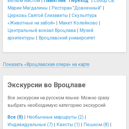
Белым Аистом
|
Памятник "Переход"
|
Собор Св.
Марии Магдалины
|
Ресторан "Довоенный"
|
Церковь Святой Елизаветы
|
Скульптура
«Животные на забой»
|
Макет Колейково
|
Центральный вокзал Вроцлава
|
Музей
архитектуры
|
Вроцлавский университет
Показать «Вроцлавская опера» на карте
Экскурсии во Вроцлаве
Все экскурсии на русском языке. Можно сразу
выбрать необходимую категорию экскурсий.
Все (8)
|
Необычные маршруты (2)
|
Индивидуальные (7)
|
Квесты (1)
|
Пешком (8)
|