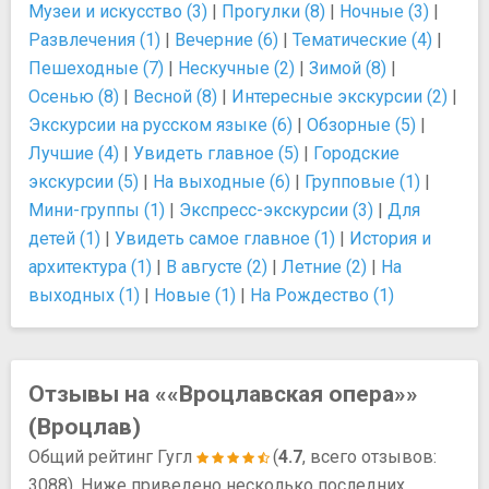
Музеи и искусство (3)
|
Прогулки (8)
|
Ночные (3)
|
Развлечения (1)
|
Вечерние (6)
|
Тематические (4)
|
Пешеходные (7)
|
Нескучные (2)
|
Зимой (8)
|
Осенью (8)
|
Весной (8)
|
Интересные экскурсии (2)
|
Экскурсии на русском языке (6)
|
Обзорные (5)
|
Лучшие (4)
|
Увидеть главное (5)
|
Городские
экскурсии (5)
|
На выходные (6)
|
Групповые (1)
|
Мини-группы (1)
|
Экспресс-экскурсии (3)
|
Для
детей (1)
|
Увидеть самое главное (1)
|
История и
архитектура (1)
|
В августе (2)
|
Летние (2)
|
На
выходных (1)
|
Новые (1)
|
На Рождество (1)
Отзывы на ««Вроцлавская опера»»
(Вроцлав)
Общий рейтинг Гугл
(
4.7
, всего отзывов:
3088). Ниже приведено несколько последних