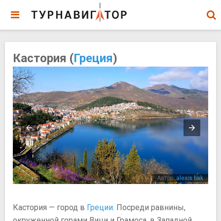
Кастория (
Греция
)
dis
Автор:
alexis bak
Кастория — город в
Греции
. Посреди равнины,
окруженной горами Вици и Грамоса, в Западной