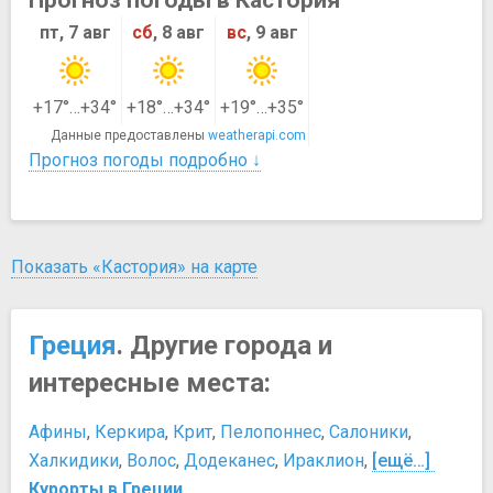
пт, 7 авг
сб
, 8 авг
вс
, 9 авг
+17°…+34°
+18°…+34°
+19°…+35°
Данные предоставлены
weatherapi.com
Прогноз погоды подробно ↓
Показать «Кастория» на карте
Греция
. Другие города и
интересные места:
Афины
,
Керкира
,
Крит
,
Пелопоннес
,
Салоники
,
Халкидики
,
Волос
,
Додеканес
,
Ираклион
,
[ещё…]
Курорты в Греции