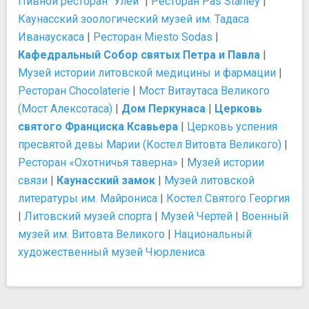
Пивной ресторан "Улей"
|
Ресторан Pas Stanley
|
Каунасский зоологический музей им. Тадаса
Иванаускаса
|
Ресторан Miesto Sodas
|
Кафедральный Собор святых Петра и Павла
|
Музей истории литовской медицины и фармации
|
Ресторан Chocolaterie
|
Мост Витаутаса Великого
(Мост Алексотаса)
|
Дом Перкунаса
|
Церковь
святого Франциска Ксавьера
|
Церковь успения
пресвятой девы Марии (Костел Витовта Великого)
|
Ресторан «Охотничья таверна»
|
Музей истории
связи
|
Каунасский замок
|
Музей литовской
литературы им. Майрониса
|
Костел Святого Георгия
|
Литовский музей спорта
|
Музей Чертей
|
Военный
музей им. Витовта Великого
|
Национальный
художественный музей Чюрлениса