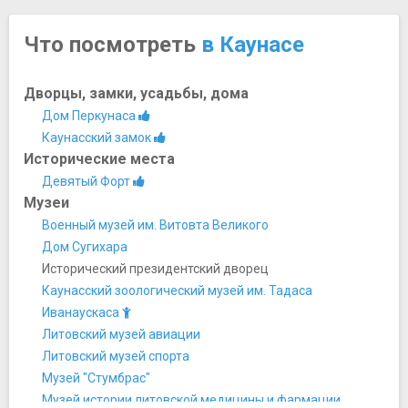
Что посмотреть
в Каунасе
Дворцы, замки, усадьбы, дома
Дом Перкунаса
Каунасский замок
Исторические места
Девятый Форт
Музеи
Военный музей им. Витовта Великого
Дом Сугихара
Исторический президентский дворец
Каунасский зоологический музей им. Тадаса
Иванаускаса
Литовский музей авиации
Литовский музей спорта
Музей "Стумбрас"
Музей истории литовской медицины и фармации