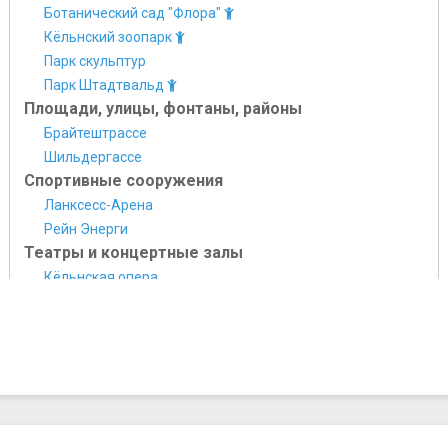
Ботанический сад "Флора"
Кёльнский зоопарк
Парк скульптур
Парк Штадтвальд
Площади, улицы, фонтаны, районы
Брайтештрассе
Шильдергассе
Спортивные сооружения
Ланксесс-Арена
Рейн Энерги
Театры и концертные залы
Кёльнская опера
Народный театр Миловича
Храмы, соборы, монастыри
Апостольская церковь
Большой Святой Мартин
Кёльнский собор
Церковь Святого Андрея