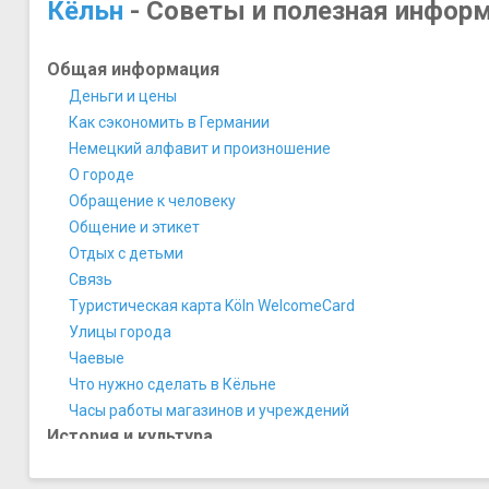
Кёльн
- Советы и полезная инфор
Общая информация
Деньги и цены
Как сэкономить в Германии
Немецкий алфавит и произношение
О городе
Обращение к человеку
Общение и этикет
Отдых с детьми
Связь
Туристическая карта Köln WelcomeCard
Улицы города
Чаевые
Что нужно сделать в Кёльне
​Часы работы магазинов и учреждений
История и культура
Герб Кёльна