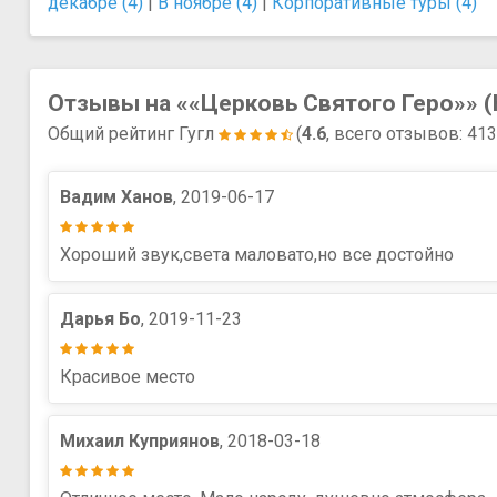
декабре (4)
|
В ноябре (4)
|
Корпоративные туры (4)
Отзывы на ««Церковь Святого Геро»» (
Общий рейтинг Гугл
(
4.6
, всего отзывов: 41
Вадим Ханов
, 2019-06-17
Хороший звук,света маловато,но все достойно
Дарья Бо
, 2019-11-23
Красивое место
Михаил Куприянов
, 2018-03-18