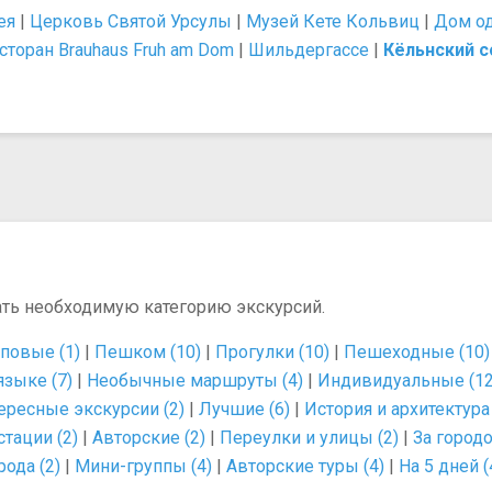
ея
|
Церковь Святой Урсулы
|
Музей Кете Кольвиц
|
Дом о
сторан Brauhaus Fruh am Dom
|
Шильдергассе
|
Кёльнский с
ать необходимую категорию экскурсий.
повые (1)
|
Пешком (10)
|
Прогулки (10)
|
Пешеходные (10)
языке (7)
|
Необычные маршруты (4)
|
Индивидуальные (12
ересные экскурсии (2)
|
Лучшие (6)
|
История и архитектура 
тации (2)
|
Авторские (2)
|
Переулки и улицы (2)
|
За городо
рода (2)
|
Мини-группы (4)
|
Авторские туры (4)
|
На 5 дней (