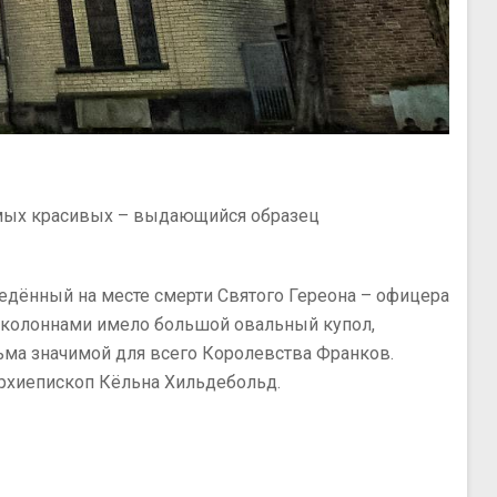
 самых красивых – выдающийся образец
ведённый на месте смерти Святого Гереона – офицера
с колоннами имело большой овальный купол,
ьма значимой для всего Королевства Франков.
рхиепископ Кёльна Хильдебольд.