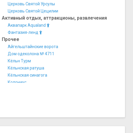
Церковь Святой Урсулы
Церковь Святой Цецилии
Активный отдых, аттракционы, развлечения
Аквапарк Aqualand
Фантазия-ленд
Прочее
Айгельштайнские ворота
Дом одеколона № 4711
Кёльн Турм
Кёльнская ратуша
Кёльнская синагога
Колониус
Мелатен (кладбище)
Музей пива
Преториум
Рака трёх волхвов
Смотровая площадка «Панорама Кельна»
Старый рынок Кельна