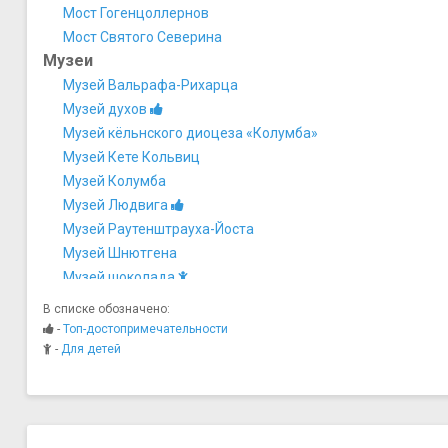
Мост Гогенцоллернов
​Мост Святого Северина
Музеи
Музей Вальрафа-Рихарца
Музей духов
Музей кёльнского диоцеза «Колумба»
Музей Кете Кольвиц
Музей Колумба
Музей Людвига
Музей Раутенштрауха-Йоста
Музей Шнютгена
Музей шоколада
Римско-германский музей
В списке обозначено:
Ночная жизнь, рестораны, кабаре
-
Топ-достопримечательности
Ресторан Brauhaus Fruh am Dom
-
Для детей
Ресторан La Vision
Ресторан Lommerzheim
Ресторан Пивоварня Сион