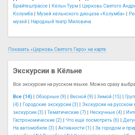
Брайтештрассе
|
Кёльн Турм
|
Церковь Святого Андр
Колумба
|
Музей кёльнского диоцеза «Колумба»
|
Ре
музей
|
Народный театр Миловича
Показать «Церковь Святого Геро» на карте
Экскурсии в Кёльне
Все экскурсии на русском языке. Можно сразу выбр
Все (14)
|
Обзорные (9)
|
Весной (9)
|
Зимой (15)
|
Груп
(4)
|
Городские экскурсии (3)
|
Экскурсии на русском 
экскурсии (3)
|
Тематические (7)
|
Нескучные (4)
|
Инт
Гастрономические (2)
|
Что ещё посмотреть (6)
|
Дегус
На автомобиле (3)
|
Активности (1)
|
За городом и при