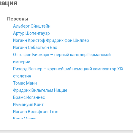
мация
Персоны
Альберт Эйнштейн
Артур Шопенгауэр
Иоганн Кристоф Фридрих фон Шиллер
Иоганн Себастьян Бах
Отто фон Бисмарк — первый канцлер Германской
империи
Рихард Вагнер — крупнейший немецкий композитор XIX
столетия
Томас Манн
Фридрих Вильгельм Ницше
​Брамс Иоганнес
​Иммануил Кант
​Иоганн Вольфганг Гёте
​Карл Маркс
​Людвиг Ван Бетховен