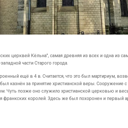
нских церквей Кёльна", самая древняя из всех и одна из
западной части Старого города.
оенный ещё в 4 в. Считается, что это был мартириум, воз
 был казнён за принятие христианской веры. Сооружение 
м. Чуть позже оно служило христианской церковью и вес
 франкских королей. Здесь же был похоронен и первый а