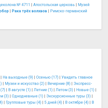
деколона № 4711
|
Апостольская церковь
|
Музей
обор
|
Рака трёх волхвов
|
Римско-германский
|
На выходные (9)
|
Осенью (17)
|
Увидеть главное
)
|
Музеи и искусство (2)
|
Вечерние (8)
|
Экспресс-
(7)
|
В августе (1)
|
Летние (1)
|
Летом (3)
|
Новые (1)
|
м (3)
|
Однодневные (1)
|
Экскурсионные туры (3)
|
4)
|
Групповые туры (4)
|
5 дней (4)
|
В октябре (4)
|
В