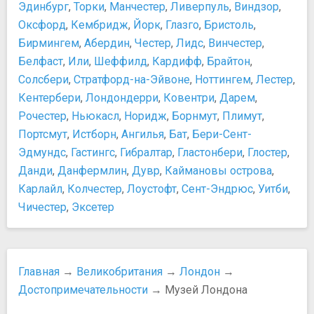
Эдинбург
,
Торки
,
Манчестер
,
Ливерпуль
,
Виндзор
,
Музей науки
Активный отдых, развлечения и ночная жизнь
Оксфорд
,
Кембридж
,
Йорк
,
Глазго
,
Бристоль
,
Музей общественного транспорта
Покупки
Бирмингем
,
Абердин
,
Честер
,
Лидс
,
Винчестер
,
Музей сэра Джона Соуна
Возврат налогов в Лондоне и Такс-Фри
Белфаст
,
Или
,
Шеффилд
,
Кардифф
,
Брайтон
,
Музей торговых марок, упаковки и рекламы
Когда распродажи в Великобритании?
Солсбери
,
Стратфорд-на-Эйвоне
,
Ноттингем
,
Лестер
,
Музей тюрьмы Клинк
Лондонские рынки
Музей ФК "Арсенал"
Кентербери
,
Лондондерри
,
Ковентри
,
Дарем
,
Сувениры из Англии
Музей Шерлока Холмса
Рочестер
,
Ньюкасл
,
Норидж
,
Борнмут
,
Плимут
,
Таможня и Такс-Фри в Англии
Национальная портретная галерея
Портсмут
Шопинг в Лондоне
,
Истборн
,
Ангилья
,
Бат
,
Бери-Сент-
Национальный морской музей
Шопинг-районы
Эдмундс
,
Гастингс
,
Гибралтар
,
Гластонбери
,
Глостер
,
Собрание Уоллеса
Еда и напитки
Данди
,
Данфермлин
,
Дувр
,
Каймановы острова
,
Уимблдонский музей большого тенниса
10 лучших баров, ресторанов и кафе в Лондоне
Карлайл
,
Колчестер
,
Лоустофт
,
Сент-Эндрюс
,
Уитби
,
Фулемский дворец
Еда в Лондоне
Чичестер
,
Эксетер
Ночная жизнь, рестораны, кабаре
Пабы Лондона
Бар "Skylounge"
Популярные пабы Лондона
Паб "Красный лев"
Чай – традиционный напиток Британии
Паб "Повешение, потрошение и четвертование"
Транспорт
Главная
→
Великобритания
→
Лондон
→
Паб "Старый Чеширский Сыр"
Аренда автомобиля в Лондоне
Достопримечательности
→ Музей Лондона
Паб "Черчилль армс"
Аэропорт Гатвик