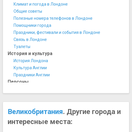
Гринвичская королевская обсерватория
Климат и погода в Лондоне
Дом-музей Диккенса
Общие советы
Имперский военный музей
Полезные номера телефонов в Лондоне
Институт искусства Курто
Помощники города
Королевская академия художеств
Праздники, фестивали и события в Лондоне
Королевская галерея
Связь в Лондоне
Лондонская национальная галерея
Туалеты
Лондонский музей Кино
История и культура
Лондонский планетарий
История Лондона
Музей "Коллекция Велкома"
Культура Англии
Музей "Хантэриан"
Праздники Англии
Музей Виктории и Альберта
Персоны
Музей Джеффри
Исаак Ньютон - великий ученый
Музей естествознания
Королева Виктория
Музей Королевских военно-воздушных сил
Уинстон Черчилль
Музей Лондона
Великобритания
. Другие города и
Черчилль - интересное
Музей лондонских доков
Эми Уайнхаус
интересные места:
Музей мадам Тюссо
​The Beatles
Музей моды и текстиля в Лондоне
Развлечения и отдых