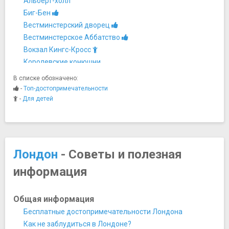
Альберт-холл
Биг-Бен
Вестминстерский дворец
Вестминстерское Аббатство
Вокзал Кингс-Кросс
Королевские конюшни
Лондонский Тауэр
В списке обозначено:
Музей и штаб-квартира Черчилля
-
Топ-достопримечательности
Хайгейтское кладбище
-
Для детей
Церковь Тамплиеров
Мосты
Мост Миллениум
Тауэрский мост
Лондон
- Советы и полезная
Музеи
информация
Британская библиотека
Британский музей
Галерея Саатчи
Общая информация
Галерея Тейт Британия
Бесплатные достопримечательности Лондона
Галерея Тейт Модерн
Как не заблудиться в Лондоне?