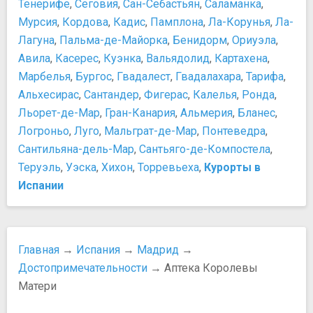
Тенерифе
,
Сеговия
,
Сан-Себастьян
,
Саламанка
,
Улица Гран-Виа
Хайме I - Завоеватель
Фонтан Падший ангел
Мурсия
,
Кордова
,
Кадис
,
Памплона
,
Ла-Корунья
,
Ла-
Христофор Колумб
Спортивные сооружения
Лагуна
,
Пальма-де-Майорка
,
Бенидорм
,
Ориуэла
,
​Веласкес Диего
Стадион Сантьяго Бернабеу
Авила
​Мигель де Сервантес Сааведра
,
Касерес
,
Куэнка
,
Вальядолид
,
Картахена
,
Театры и концертные залы
​Франсиско Хосе де Гойя-и-Лусиентес
Марбелья
,
Бургос
,
Гвадалест
,
Гвадалахара
,
Тарифа
,
Королевская консерватория Мадрида
Развлечения и отдых
Альхесирас
,
Сантандер
,
Фигерас
,
Калелья
,
Ронда
,
Королевский театр
Город развлечений
Льорет-де-Мар
,
Гран-Канария
,
Альмерия
,
Бланес
,
Храмы, соборы, монастыри
Коррида - люди сражаются против огромных быков
Логроньо
,
Луго
,
Мальграт-де-Мар
,
Понтеведра
,
Королевский собор св.Франциска Великого
Лучшие рестораны
Сантильяна-дель-Мар
,
Сантьяго-де-Компостела
,
Монастырь Дескальсас Реалес
Ночные клубы
Теруэль
,
Уэска
,
Хихон
,
Торревьеха
,
Курорты в
Монастырь Энкарнасьон
Путешествие с детьми
Испании
Пустынь Святого Антония Флоридского
Фламенко - потрясающее представление
Собор Альмудена
Покупки
Храм Дебод
DIVA: Tax free теперь легко и быстро!
Церковь Калатравас
Как вернуть TAX FREE
Главная
→
Испания
→
Мадрид
→
Церковь Сан Николас
Как добраться из Мадрида в Аутлет центр Las Rozas
Достопримечательности
→ Аптека Королевы
Церковь Сан-Андрес
Village
Матери
Церковь Сан-Херонимо-эль-Реаль
Когда распродажи в Испании
Активный отдых, аттракционы, развлечения
Магазины и торговые центры