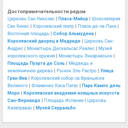
Достопримечательности рядом
Церковь Сан Николас
|
Пласа-Майор
|
Шоколатерия
Сан Хинес
|
Королевский театр
|
Пласа-де-ла-Паха
|
Восточная площадь
|
Собор Альмудена
|
Королевский дворец в Мадриде
|
Церковь Сан-
Андрес
|
Монастырь Дескальсас Реалес
|
Музей
королевского оружия
|
Монастырь Энкарнасьон
|
Площадь Пуэрта де Соль
|
Медведь и
земляничное дерево
|
Рынок Эль Растро
|
Улица
Гран-Виа
|
Королевский собор св.Франциска
Великого
|
Фламенко Каса Патас
|
Парк Кампо дель
Моро
|
Королевская академия изящных искусств
Сан-Фернандо
|
Площадь Испании
|
Церковь
Калатравас
|
Музей Серральбо