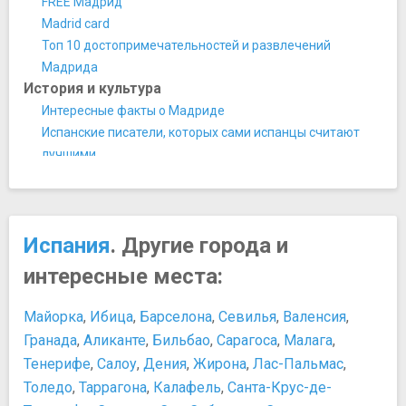
​FREE Мадрид
Ворота Алькала
​Madrid card
Ворота Толедо
​Топ 10 достопримечательностей и развлечений
Медведь и земляничное дерево
Мадрида
Парки и природные достопримечательности
История и культура
Бульвар Пасео-дель-Прадо
Интересные факты о Мадриде
Королевский Ботанический сад
Испанские писатели, которых сами испанцы считают
Парк Буэн-Ретиро
лучшими
Парк Кампо дель Моро
Культура Испании
Парк Каса-де-Кампо
Откуда пошла традиция съедать 12 виноградин в
Парк Мадрид Рио
новогоднюю ночь?
Площади, улицы, фонтаны, районы
Испания
. Другие города и
События и народные праздники Мадрида
Восточная площадь
Статуя "Медведь и земляничное дерево"
интересные места:
Пласа-де-ла-Паха
Персоны
Пласа-Майор
Антони Гауди - всемирно признанный испанский
Майорка
,
Ибица
,
Барселона
,
Севилья
,
Валенсия
,
Площадь Испании
архитектор
Гранада
,
Аликанте
,
Бильбао
,
Сарагоса
,
Малага
,
Площадь Кановас-дель-Кастильо
Пабло Пикассо
Тенерифе
,
Салоу
,
Дения
,
Жирона
,
Лас-Пальмас
,
Площадь Пуэрта де Соль
Сальвадор Дали
Толедо
,
Таррагона
,
Калафель
,
Санта-Крус-де-
Площадь Сибелес
Федерико Гарсиа Лорка