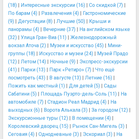
(18)
|
Интересные экскурсии (16)
|
Со скидкой (7)
|
По барам (4)
|
Развлечения (4)
|
Гастрономические
(9)
|
Дегустации (8)
|
Лучшие (50)
|
Крыши и
панорамы (4)
|
Вечерние (37)
|
На английском языке
(32)
|
Улица Гран-Виа (11)
|
Железнодорожный
вокзал Аточа (2)
|
Музеи и искусство (45)
|
Мини-
группы (18)
|
Искусство и музеи (24)
|
Музей Прадо
(12)
|
Летом (14)
|
Ночные (9)
|
Экспресс-экскурсии
(41)
|
Парки (13)
|
Парк «Ретиро» (7)
|
Что ещё
посмотреть (43)
|
В августе (13)
|
Летние (16)
|
Пожить как местный (1)
|
Для детей (5)
|
Сады
Сабатини (5)
|
Площадь Пуэрто-дель-Соль (11)
|
На
автомобиле (7)
|
Стадион Реал Мадрид (4)
|
На
выходных (6)
|
Ворота Алькала (3)
|
За городом (12)
|
Экскурсионные туры (12)
|
В помещении (4)
|
Королевский дворец (15)
|
Рынок Сан-Мигель (3)
|
Сеговия (4)
|
Однодневные (3)
|
Эскориал (3)
|
На