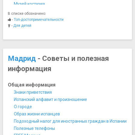
Музей костюма
Музей Ласаро Гальдиано
В списке обозначено:
Музей Прадо
-
Топ-достопримечательности
Музей Романтизма
-
Для детей
Музей Серральбо
Музей Тиссена-Борнемисы
Национальный антропологический музей в Мадриде
Национальный археологический музей
Мадрид
- Советы и полезная
Национальный музей декоративного искусства
информация
Национальный музей техники и технологии
Форум Мадрид
Хрустальный дворец
Общая информация
Центр искусств королевы Софии
Знаки приветствия
Ночная жизнь, рестораны, кабаре
Испанский алфавит и произношение
Винотека Моратин
О городе
Ночной клуб Театро Капитал
Образ жизни испанцев
Фламенко Каса Патас
Подоходный налог для иностранных граждан в Испании
Шоколатерия Сан Хинес
Полезные телефоны
Памятники, скульптуры, статуи