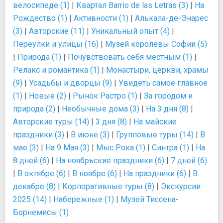
велосипеде (1)
|
Квартал Barrio de las Letras (3)
|
На
Рождество (1)
|
Активности (1)
|
Алькала-де-Энарес
(3)
|
Авторские (11)
|
Уникальный опыт (4)
|
Переулки и улицы (16)
|
Музей королевы Софии (5)
|
Природа (1)
|
Почувствовать себя местным (1)
|
Релакс и романтика (1)
|
Монастыри, церкви, храмы
(9)
|
Усадьбы и дворцы (9)
|
Увидеть самое главное
(1)
|
Новые (2)
|
Рынок Растро (1)
|
За городом и
природа (2)
|
Необычные дома (3)
|
На 3 дня (8)
|
Авторские туры (14)
|
3 дня (8)
|
На майские
праздники (3)
|
В июне (3)
|
Групповые туры (14)
|
В
мае (3)
|
На 9 Мая (3)
|
Мыс Рока (1)
|
Синтра (1)
|
На
8 дней (6)
|
На ноябрьские праздники (6)
|
7 дней (6)
|
В октябре (6)
|
В ноябре (6)
|
На праздники (6)
|
В
декабре (8)
|
Корпоративные туры (8)
|
Экскурсии
2025 (14)
|
Набережные (1)
|
Музей Тиссена-
Борнемисы (1)