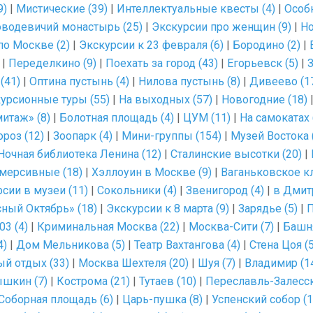
9)
|
Мистические (39)
|
Интеллектуальные квесты (4)
|
Особ
водевичий монастырь (25)
|
Экскурсии про женщин (9)
|
Но
по Москве (2)
|
Экскурсии к 23 февраля (6)
|
Бородино (2)
|
|
Переделкино (9)
|
Поехать за город (43)
|
Егорьевск (5)
|
З
(41)
|
Оптина пустынь (4)
|
Нилова пустынь (8)
|
Дивеево (1
урсионные туры (55)
|
На выходных (57)
|
Новогодние (18)
итаж» (8)
|
Болотная площадь (4)
|
ЦУМ (11)
|
На самокатах 
роз (12)
|
Зоопарк (4)
|
Мини-группы (154)
|
Музей Востока 
Ночная библиотека Ленина (12)
|
Сталинские высотки (20)
|
мерсивные (18)
|
Хэллоуин в Москве (9)
|
Ваганьковское к
сии в музеи (11)
|
Сокольники (4)
|
Звенигород (4)
|
в Дмит
ный Октябрь» (18)
|
Экскурсии к 8 марта (9)
|
Зарядье (5)
|
П
03 (4)
|
Криминальная Москва (22)
|
Москва-Сити (7)
|
Башня
4)
|
Дом Мельникова (5)
|
Театр Вахтангова (4)
|
Стена Цоя (5
й отдых (33)
|
Москва Шехтеля (20)
|
Шуя (7)
|
Владимир (1
шкин (7)
|
Кострома (21)
|
Тутаев (10)
|
Переславль-Залесск
Соборная площадь (6)
|
Царь-пушка (8)
|
Успенский собор (1