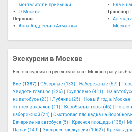
менталитет и привычки
​Еда и н
О Москве
Транспорт
Персоны
Аренда а
Анна Андреевна Ахматова
Москве
Экскурсии в Москве
Все экскурсии на русском языке. Можно сразу выбр
Все (1387)
|
Обзорные (133)
|
Набережные (67)
|
Пере
Увидеть главное (226)
|
Групповые (431)
|
На автобусе
на автобусе (23)
|
Лубянка (25)
|
Новый год в Москве 
от трёх вокзалов (11)
|
Воробьёвы горы (46)
|
Поклонн
набережной (24)
|
Смотровая площадка на Воробьёвых
Вечерние на автобусе (5)
|
Красная площадь (138)
|
Мо
Парки (149)
|
Экспресс-экскурсии (1062)
|
Кремль для