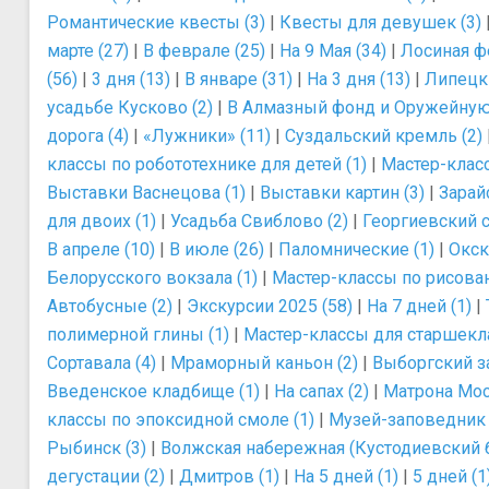
Романтические квесты (3)
|
Квесты для девушек (3)
марте (27)
|
В феврале (25)
|
На 9 Мая (34)
|
Лосиная ф
(56)
|
3 дня (13)
|
В январе (31)
|
На 3 дня (13)
|
Липецк
усадьбе Кусково (2)
|
В Алмазный фонд и Оружейную 
дорога (4)
|
«Лужники» (11)
|
Суздальский кремль (2)
классы по робототехнике для детей (1)
|
Мастер-класс
Выставки Васнецова (1)
|
Выставки картин (3)
|
Зарайс
для двоих (1)
|
Усадьба Свиблово (2)
|
Георгиевский с
В апреле (10)
|
В июле (26)
|
Паломнические (1)
|
Окск
Белорусского вокзала (1)
|
Мастер-классы по рисова
Автобусные (2)
|
Экскурсии 2025 (58)
|
На 7 дней (1)
|
полимерной глины (1)
|
Мастер-классы для старшекла
Сортавала (4)
|
Мраморный каньон (2)
|
Выборгский з
Введенское кладбище (1)
|
На сапах (2)
|
Матрона Мос
классы по эпоксидной смоле (1)
|
Музей-заповедник 
Рыбинск (3)
|
Волжская набережная (Кустодиевский б
дегустации (2)
|
Дмитров (1)
|
На 5 дней (1)
|
5 дней (1