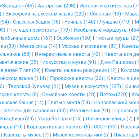
«Зарядье» (46)
|
Авторские (298)
|
История и архитектура (7
)
|
Экскурсии на русском языке (220)
|
Сборные (13)
|
Мавзо
(54)
|
Спасская башня (16)
|
Ночные (146)
|
Лучшие (719)
|
М
09)
|
Что ещё посмотреть (779)
|
Необычные маршруты (454
Необычные дома (167)
|
Особняки (150)
|
Чистые пруды (27
ка (33)
|
Места силы (14)
|
Москва и москвичи (83)
|
Квесты
льников (58)
|
Интерактивные квесты (42)
|
Квесты для дет
антические (35)
|
Искусство и музеи (91)
|
Дом Пашкова (1
 детей 7 лет (29)
|
Квесты на день рождения (12)
|
Коломе
лийском языке (114)
|
Городские квесты (36)
|
Квесты в цен
6)
|
Тверской бульвар (31)
|
Музеи и искусство (127)
|
Киноэ
ские квесты (8)
|
Семейные квесты (28)
|
Летом (220)
|
Кв
кинская башня (14)
|
Святые места (54)
|
Новоспасский мона
|
Квесты для взрослых (33)
|
Развлечения (91)
|
Производс
Кладбища (29)
|
Усадьба Горки (14)
|
Пятницкая улица (7)
|
К
нцев (19)
|
Корпоративные квесты (6)
|
СССР (53)
|
Посоль
|
Квесты в музее (7)
|
Музей космонавтики (5)
|
Планетарий