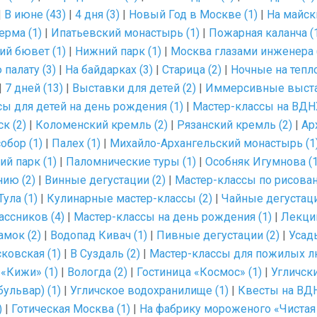
|
В июне (43)
|
4 дня (3)
|
Новый Год в Москве (1)
|
На майск
ерма (1)
|
Ипатьевский монастырь (1)
|
Пожарная каланча (
ий бювет (1)
|
Нижний парк (1)
|
Москва глазами инженера 
палату (3)
|
На байдарках (3)
|
Старица (2)
|
Ночные на тепло
|
7 дней (13)
|
Выставки для детей (2)
|
Иммерсивные выста
ы для детей на день рождения (1)
|
Мастер-классы на ВДНХ
к (2)
|
Коломенский кремль (2)
|
Рязанский кремль (2)
|
Ар
обор (1)
|
Палех (1)
|
Михайло-Архангельский монастырь (1
ий парк (1)
|
Паломнические туры (1)
|
Особняк Игумнова (1
нию (2)
|
Винные дегустации (2)
|
Мастер-классы по рисова
Тула (1)
|
Кулинарные мастер-классы (2)
|
Чайные дегустаци
ссников (4)
|
Мастер-классы на день рождения (1)
|
Лекции
амок (2)
|
Водопад Кивач (1)
|
Пивные дегустации (2)
|
Усад
ковская (1)
|
В Суздаль (2)
|
Мастер-классы для пожилых л
«Кижи» (1)
|
Вологда (2)
|
Гостиница «Космос» (1)
|
Угличски
ульвар) (1)
|
Угличское водохранилище (1)
|
Квесты на ВДН
)
|
Готическая Москва (1)
|
На фабрику мороженого «Чистая 