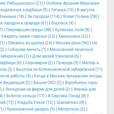
няк Рябушинского (21)
|
Особняк Арсения Морозова
водевичье кладбище (9)
|
Таганка (13)
|
В августе
Военные (18)
|
За городом (114)
|
Ясная Поляна (28)
|
а городом и природа (61)
|
Боровск (4)
|
7)
|
Патриаршие пруды (48)
|
Куликово поле (8)
|
|
Увидеть самое главное (23)
|
Хамовники (22)
|
(1)
|
Сбежать из центра (24)
|
Москва-река (56)
|
На
(2)
|
Соборная мечеть (1)
|
Московский печатный
Набережная (1)
|
Дом-музей Улановой (6)
|
ладбище (6)
|
Сыроварни (2)
|
Природа (3)
|
Мастер и
ров (2)
|
Высотка на Котельнической набережной (11)
осле работы (4)
|
Когда в Москве прекрасная погода
 Федерация (3)
|
Башня ОКО (2)
|
Воробьевы горы
)
|
Экскурсии на ферму для детей (2)
|
Фермы для
4)
|
Золотое кольцо (17)
|
В Сергиев Посад (8)
|
ий (12)
|
Усадьба Узкое (12)
|
Шахматово (8)
|
1)
|
Кремлевский дворец (5)
|
Метрополь (2)
|