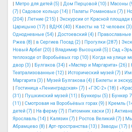
|
Метро для детей (5)
|
Дом Перцовой (10)
|
Масоны (
(7)
|
Садовое кольцо (14)
|
Палаты Романовых (7)
|
Но
(204)
|
Летние (215)
|
Экскурсии от Красной площади 
Царицыно (17)
|
ВДНХ (40)
|
Квесты на 12 человек (3)
Однодневные (54)
|
Достоевский (4)
|
Православные 
Ржев (8)
|
в Сергиев Посад (2)
|
Прогулки (287)
|
Экск
Новый Арбат (20)
|
Владимир Высоцкий (5)
|
Сад «Эрм
теплоходе от Воробьёвых гор (10)
|
Когда на улице мо
двор (3)
|
Булгаков (34)
|
«Мастер и Маргарита» (26)
|
Театрализованные (12)
|
Исторический музей (7)
|
Им
Маргарита (3)
|
Музей Булгакова (4)
|
Билеты и экскур
|
Гостиница «Ленинградская» (7)
|
«ГЭС-2» (18)
|
«Крас
(31)
|
Пушкинский музей (11)
|
Бункеры (5)
|
Бункер 7
(11)
|
Смотровая на Воробьёвых горах (9)
|
Кремль (1
детей (7)
|
На ферму (7)
|
Питомник хаски (3)
|
Активны
Ярославль (14)
|
Калязин (7)
|
Ростов Великий (7)
|
Мы
Абрамцево (8)
|
Арт-пространства (13)
|
Заводы (17)
|