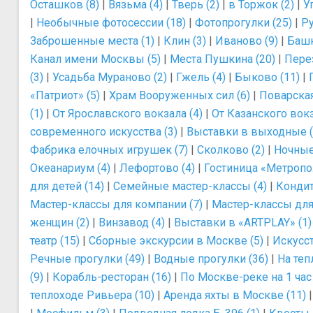
Осташков (8)
|
Вязьма (4)
|
Тверь (2)
|
в Торжок (2)
|
У
|
Необычные фотосессии (18)
|
Фотопрогулки (25)
|
Ру
Заброшенные места (1)
|
Клин (3)
|
Иваново (9)
|
Башн
Канал имени Москвы (5)
|
Места Пушкина (20)
|
Перез
(3)
|
Усадьба Мураново (2)
|
Гжель (4)
|
Быково (11)
|
«Патриот» (5)
|
Храм Вооруженных сил (6)
|
Поварская
(1)
|
От Ярославского вокзала (4)
|
От Казанского вокз
современного искусства (3)
|
Выставки в выходные (
Фабрика елочных игрушек (7)
|
Сколково (2)
|
Ночные 
Океанариум (4)
|
Лефортово (4)
|
Гостиница «Метропол
для детей (14)
|
Семейные мастер-классы (4)
|
Кондит
Мастер-классы для компании (7)
|
Мастер-классы для 
женщин (2)
|
Винзавод (4)
|
Выставки в «ARTPLAY» (1)
театр (15)
|
Сборные экскурсии в Москве (5)
|
Искусст
Речные прогулки (49)
|
Водные прогулки (36)
|
На теп
(9)
|
Корабль-ресторан (16)
|
По Москве-реке на 1 час 
теплоходе Ривьера (10)
|
Аренда яхты в Москве (11)