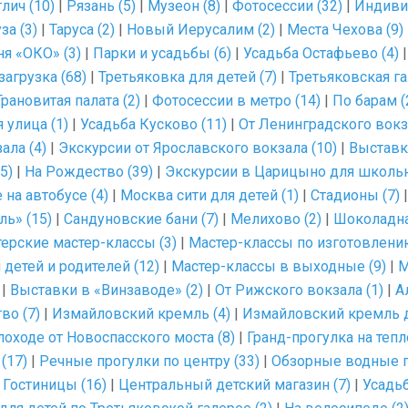
глич (10)
|
Рязань (5)
|
Музеон (8)
|
Фотосессии (32)
|
Индиви
за (3)
|
Таруса (2)
|
Новый Иерусалим (2)
|
Места Чехова (9)
я «ОКО» (3)
|
Парки и усадьбы (6)
|
Усадьба Остафьево (4)
агрузка (68)
|
Третьяковка для детей (7)
|
Третьяковская га
Грановитая палата (2)
|
Фотосессии в метро (14)
|
По барам (
 улица (1)
|
Усадьба Кусково (11)
|
От Ленинградского вокза
ала (4)
|
Экскурсии от Ярославского вокзала (10)
|
Выставк
5)
|
На Рождество (39)
|
Экскурсии в Царицыно для школьн
на автобусе (4)
|
Москва сити для детей (1)
|
Стадионы (7)
ь» (15)
|
Сандуновские бани (7)
|
Мелихово (2)
|
Шоколадна
ерские мастер-классы (3)
|
Мастер-классы по изготовлени
детей и родителей (12)
|
Мастер-классы в выходные (9)
|
М
|
Выставки в «Винзаводе» (2)
|
От Рижского вокзала (1)
|
А
во (7)
|
Измайловский кремль (4)
|
Измайловский кремль д
лоходе от Новоспасского моста (8)
|
Гранд-прогулка на тепл
(17)
|
Речные прогулки по центру (33)
|
Обзорные водные п
|
Гостиницы (16)
|
Центральный детский магазин (7)
|
Усадь