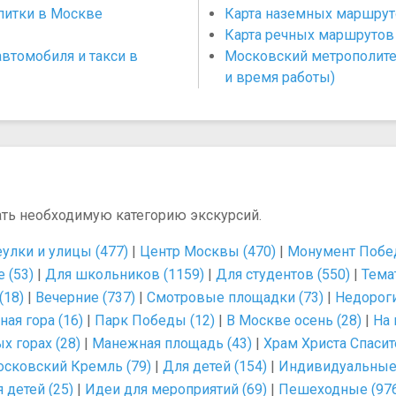
апитки в Москве
Карта наземных маршру
Карта речных маршруто
втомобиля и такси в
Московский метрополите
и время работы)
ать необходимую категорию экскурсий.
улки и улицы (477)
|
Центр Москвы (470)
|
Монумент Побед
 (53)
|
Для школьников (1159)
|
Для студентов (550)
|
Тема
(18)
|
Вечерние (737)
|
Смотровые площадки (73)
|
Недороги
ая гора (16)
|
Парк Победы (12)
|
В Москве осень (28)
|
На 
 горах (28)
|
Манежная площадь (43)
|
Храм Христа Спасит
сковский Кремль (79)
|
Для детей (154)
|
Индивидуальные 
 детей (25)
|
Идеи для мероприятий (69)
|
Пешеходные (97