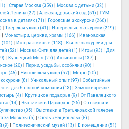
11)
|
Старая Москва (359)
|
Москва с детьми (32)
|
лей Ленина (27)
|
Александровский сад (51)
|
ГУМ
осква в деталях (71)
|
Городские экскурсии (266)
|
)
|
Тверская улица (41)
|
Интересные экскурсии (219)
|
)
|
Монастыри, церкви, храмы (166)
|
Ивановская
 (101)
|
Интерактивные (118)
|
Квест-экскурсии для
ей (52)
|
Москва-Сити для детей (1)
|
Игры (93)
|
Для
9)
|
Кузнецкий Мост (27)
|
Активности (137)
|
нское (20)
|
Парки, усадьбы, особняки (90)
|
тре (46)
|
Никольская улица (57)
|
Метро (20)
|
кскурсии (8)
|
Уникальный опыт (97)
|
Событийные
есты для большой компании (13)
|
Замоскворечье
стырь (4)
|
Крутицкое подворье (9)
|
От Павелецкого
тво (14)
|
Выставки в Царицыно (25)
|
Со скидкой
упечество (35)
|
Выставки в Третьяковской галерее
ства Москвы (5)
|
Отель «Националь» (8)
|
 (9)
|
Политехнический музей (13)
|
В помещении (51)