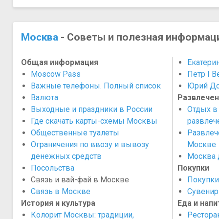
Москва
- Советы и полезная информац
Общая информация
Екатерин
Moscow Pass
Петр I В
Важные телефоны. Полный список
Юрий До
Валюта
Развлечен
Выходные и праздники в России
Отдых в
Где скачать карты-схемы Москвы
развлеч
Общественные туалеты
Развлеч
Ограничения по ввозу и вывозу
Москве
денежных средств
​Москва 
Посольства
Покупки
Связь и вай-фай в Москве
Покупки
​Связь в Москве
Сувенир
История и культура
Еда и напи
Колорит Москвы: традиции,
Рестора