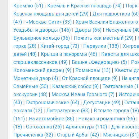
Кремлю (51)
|
Кремль и Красная площадь (74)
|
Парк 
Красная площадь для детей (29)
|
Для подростков (60
(47)
|
«Москва-Сити» (33)
|
Храм Василия Блаженного 
Усадьбы и дворцы (145)
|
Дворы (65)
|
Нескучные (4
Бульварное кольцо (36)
|
Пожить как местный (29)
|
горка (28)
|
Китай-город (73)
|
Переулки (138)
|
Хитров
детей (48)
|
Крыши и панорамы (46)
|
Квесты для шко
старшеклассников (49)
|
Башня «Федерация» (5)
|
Ром
Коломенский дворец (9)
|
Романовы (13)
|
Квесты для
Монетный двор (4)
|
От Красной площади (9)
|
На анг
Семейные (50)
|
Казанский собор (9)
|
Театральные (1
экскурсии (48)
|
Москва Ивана Грозного (7)
|
Историче
(43)
|
Гастрономические (64)
|
Дегустации (49)
|
Остан
вокзала (12)
|
Литературные (83)
|
В темпе города (18)
(151)
|
На автомобиле (86)
|
Релакс и романтика (56)
|
(18)
|
Остоженка (26)
|
Архитектура (110)
|
Для иностра
Пречистенка (32)
|
Старый Арбат (42)
|
Мясницкая (31)