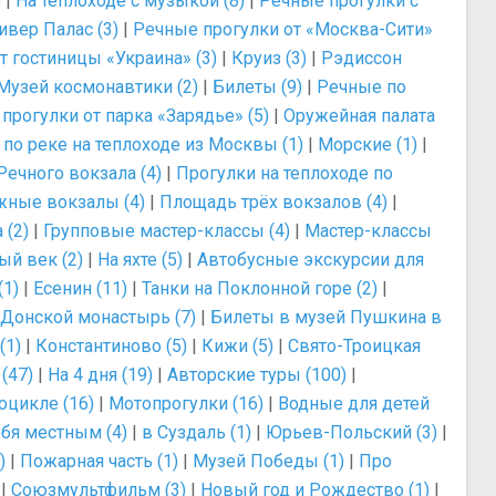
)
|
На теплоходе с музыкой (8)
|
Речные прогулки с
ивер Палас (3)
|
Речные прогулки от «Москва-Сити»
т гостиницы «Украина» (3)
|
Круиз (3)
|
Рэдиссон
Музей космонавтики (2)
|
Билеты (9)
|
Речные по
прогулки от парка «Зарядье» (5)
|
Оружейная палата
 по реке на теплоходе из Москвы (1)
|
Морские (1)
|
Речного вокзала (4)
|
Прогулки на теплоходе по
ные вокзалы (4)
|
Площадь трёх вокзалов (4)
|
 (2)
|
Групповые мастер-классы (4)
|
Мастер-классы
ый век (2)
|
На яхте (5)
|
Автобусные экскурсии для
(1)
|
Есенин (11)
|
Танки на Поклонной горе (2)
|
Донской монастырь (7)
|
Билеты в музей Пушкина в
(1)
|
Константиново (5)
|
Кижи (5)
|
Свято-Троицкая
(47)
|
На 4 дня (19)
|
Авторские туры (100)
|
оцикле (16)
|
Мотопрогулки (16)
|
Водные для детей
бя местным (4)
|
в Суздаль (1)
|
Юрьев-Польский (3)
|
)
|
Пожарная часть (1)
|
Музей Победы (1)
|
Про
|
Союзмультфильм (3)
|
Новый год и Рождество (1)
|