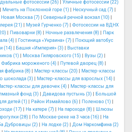
дуальные фотосессии (26)
|
Уличные фотосессии (22)
|
Мечеть на Поклонной горе (1)
|
Нескучный сад (7)
|
|
Новая Москва (7)
|
Северный речной вокзал (10)
|
лерея (21)
|
Музей Гурченко (7)
|
Фотосессии на ВДНХ
20)
|
Пивоварни (8)
|
Ночные развлечения (8)
|
Парк
ла (4)
|
Гостиница «Украина» (7)
|
Поющий автобус
и (14)
|
Башня «Империя» (3)
|
Выставки
иков (1)
|
Москва Гиляровского (15)
|
Вузы (2)
|
|
Фабрика мороженого (4)
|
Путевой дворец (8)
|
я фабрика (8)
|
Мастер-классы (20)
|
Мастер-классы
ю шоколада (3)
|
Мастер-классы для взрослых (14)
|
астер-классы для девочек (4)
|
Мастер-классы для
лмазный фонд (3)
|
Давидова пустынь (3)
|
Большой
ля детей (1)
|
Район Измайлово (6)
|
Поленово (1)
|
оходе (17)
|
На катере (7)
|
На пароходе (8)
|
Шлюзы
рогулки (28)
|
По Москве-реке на 3 часа (16)
|
На
ба Дубровицы (2)
|
На лодке (2)
|
Дом Наркомфина (2)