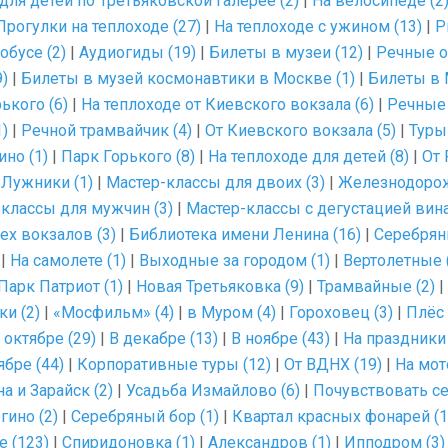
для детей по Третьяковской галерее (2)
|
На велосипеде (2
Прогулки на теплоходе (27)
|
На теплоходе с ужином (13)
|
Р
обусе (2)
|
Аудиогиды (19)
|
Билеты в музеи (12)
|
Речные о
)
|
Билеты в музей космонавтики в Москве (1)
|
Билеты в 
ького (6)
|
На теплоходе от Киевского вокзала (6)
|
Речные 
1)
|
Речной трамвайчик (4)
|
От Киевского вокзала (5)
|
Туры
ино (1)
|
Парк Горького (8)
|
На теплоходе для детей (8)
|
От 
|
Лужники (1)
|
Мастер-классы для двоих (3)
|
Железнодорож
классы для мужчин (3)
|
Мастер-классы с дегустацией вина
рех вокзалов (3)
|
Библиотека имени Ленина (16)
|
Серебрян
|
На самолете (1)
|
Выходные за городом (1)
|
Вертолетные 
Парк Патриот (1)
|
Новая Третьяковка (9)
|
Трамвайные (2)
|
ки (2)
|
«Мосфильм» (4)
|
в Муром (4)
|
Гороховец (3)
|
Плёс 
 октябре (29)
|
В декабре (13)
|
В ноябре (43)
|
На праздники 
ябре (44)
|
Корпоративные туры (12)
|
От ВДНХ (19)
|
На мот
а и Зарайск (2)
|
Усадьба Измайлово (6)
|
Почувствовать се
гино (2)
|
Серебряный бор (1)
|
Квартал красных фонарей (1
 (123)
|
Спиридоновка (1)
|
Александров (1)
|
Ипподром (3)