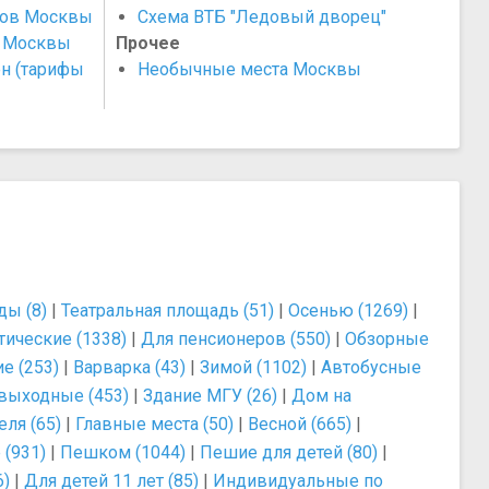
тов Москвы
Схема ВТБ "Ледовый дворец"
в Москвы
Прочее
н (тарифы
Необычные места Москвы
ы (8)
|
Театральная площадь (51)
|
Осенью (1269)
|
тические (1338)
|
Для пенсионеров (550)
|
Обзорные
е (253)
|
Варварка (43)
|
Зимой (1102)
|
Автобусные
выходные (453)
|
Здание МГУ (26)
|
Дом на
еля (65)
|
Главные места (50)
|
Весной (665)
|
(931)
|
Пешком (1044)
|
Пешие для детей (80)
|
6)
|
Для детей 11 лет (85)
|
Индивидуальные по