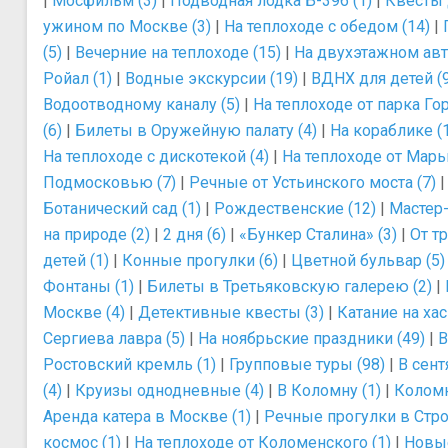
|
Мосфильм (3)
|
Подводная лодка Б-396 (1)
|
Квесты 
ужином по Москве (3)
|
На теплоходе с обедом (14)
|
(5)
|
Вечерние на теплоходе (15)
|
На двухэтажном авт
Ройал (1)
|
Водные экскурсии (19)
|
ВДНХ для детей (9
Водоотводному каналу (5)
|
На теплоходе от парка Гор
(6)
|
Билеты в Оружейную палату (4)
|
На кораблике (
На теплоходе с дискотекой (4)
|
На теплоходе от Марь
Подмосковью (7)
|
Речные от Устьинского моста (7)
Ботанический сад (1)
|
Рождественские (12)
|
Мастер-
на природе (2)
|
2 дня (6)
|
«Бункер Сталина» (3)
|
От т
детей (1)
|
Конные прогулки (6)
|
Цветной бульвар (5)
Фонтаны (1)
|
Билеты в Третьяковскую галерею (2)
|
Москве (4)
|
Детективные квесты (3)
|
Катание на хас
Сергиева лавра (5)
|
На ноябрьские праздники (49)
|
В
Ростовский кремль (1)
|
Групповые туры (98)
|
В сент
(4)
|
Круизы однодневные (4)
|
В Коломну (1)
|
Коломн
Аренда катера в Москве (1)
|
Речные прогулки в Стро
космос (1)
|
На теплоходе от Коломенского (1)
|
Новые