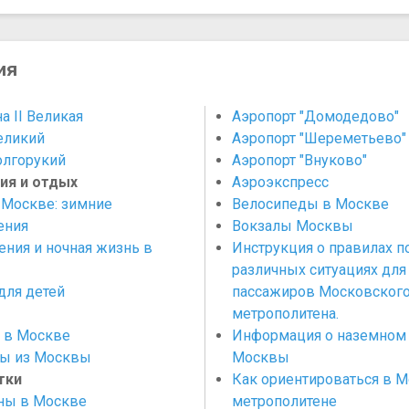
ия
а II Великая
Аэропорт "Домодедово"
еликий
Аэропорт "Шереметьево"
лгорукий
Аэропорт "​Внуково"
ия и отдых
Аэроэкспресс
 Москве: зимние
Велосипеды в Москве
ения
Вокзалы Москвы
ения и ночная жизнь в
Инструкция о правилах п
различных ситуациях для
для детей
пассажиров Московског
метрополитена.
 в Москве
Информация о наземном 
ы из Москвы
Москвы
тки
Как ориентироваться в 
ны в Москве
метрополитене