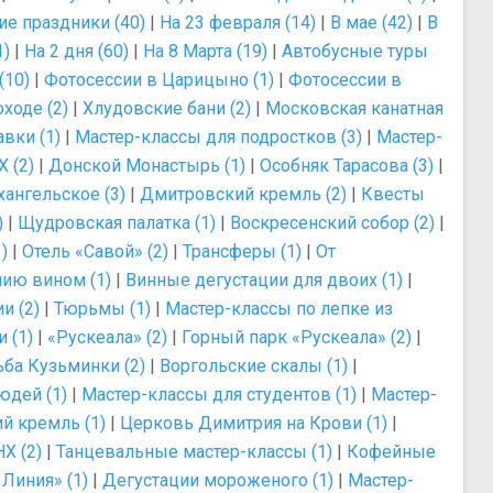
ие праздники (40)
|
На 23 февраля (14)
|
В мае (42)
|
В
1)
|
На 2 дня (60)
|
На 8 Марта (19)
|
Автобусные туры
(10)
|
Фотосессии в Царицыно (1)
|
Фотосессии в
ходе (2)
|
Хлудовские бани (2)
|
Московская канатная
вки (1)
|
Мастер-классы для подростков (3)
|
Мастер-
 (2)
|
Донской Монастырь (1)
|
Особняк Тарасова (3)
|
хангельское (3)
|
Дмитровский кремль (2)
|
Квесты
)
|
Щудровская палатка (1)
|
Воскресенский собор (2)
|
)
|
Отель «Савой» (2)
|
Трансферы (1)
|
От
нию вином (1)
|
Винные дегустации для двоих (1)
|
и (2)
|
Тюрьмы (1)
|
Мастер-классы по лепке из
 (1)
|
«Рускеала» (2)
|
Горный парк «Рускеала» (2)
|
ьба Кузьминки (2)
|
Воргольские скалы (1)
|
юдей (1)
|
Мастер-классы для студентов (1)
|
Мастер-
й кремль (1)
|
Церковь Димитрия на Крови (1)
|
Х (2)
|
Танцевальные мастер-классы (1)
|
Кофейные
Линия» (1)
|
Дегустации мороженого (1)
|
Мастер-