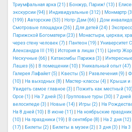
Триумфальная арка (21)
|
Бонжур, Париж! (13)
|
Елисе
экскурсии (94)
|
Индивидуальные (312)
|
Монмартр (3
(199)
|
Авторские (53)
|
Нотр-Дам (66)
|
Дом инвалидо
Смотровые площадки (26)
|
Для детей (24)
|
Экспресс
Парижской Богоматери (23)
|
Монастыри, церкви, хра
через стену человек (7)
|
Пантеон (19)
|
Университет С
Александра III (19)
|
История в лицах (11)
|
Центр Жор
Нескучные (66)
|
Катакомбы Парижа (3)
|
Интересные
Лашез (6)
|
В помещении (10)
|
Уникальный опыт (47)
Галерея Лафайет (5)
|
Квесты (5)
|
Развлечения (9)
|
Ф
(10)
|
На выходных (8)
|
Мастер-классы (4)
|
Крыши и 
Увидеть самое главное (3)
|
Пожить как местный (10
Орсе (1)
|
На 7 дней (5)
|
Групповые туры (30)
|
7 дней 
велосипеде (3)
|
Новые (14)
|
Игры (2)
|
На Рождество
На 8 дней (10)
|
В июне (11)
|
На ноябрьские праздники
(10)
|
На праздники (19)
|
В сентябре (8)
|
На 2 дня (12)
(17)
|
Билеты (2)
|
Билеты в музеи (2)
|
3 дня (3)
|
На 3 