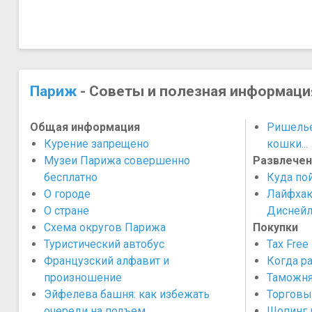
Париж
- Советы и полезная информаци
Общая информация
Ришелье
Курение запрещено
кошки...
Музеи Парижа совершенно
Развлечен
бесплатно
Куда по
О городе
Лайфхак
О стране
Диснейл
Схема округов Парижа
Покупки
Туристический автобус
Tax Free
Французский алфавит и
Когда р
произношение
Таможня
Эйфелева башня: как избежать
Торговы
очереди на подъем
Шопинг 