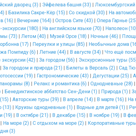
йский дворец (3)
|
Эйфелева башня (33)
|
Люксембургский с
4)
|
Базилика Сакре-Кёр (15)
|
Со скидкой (30)
|
На автомоби
в (16)
|
Вечерние (164)
|
Остров Сите (43)
|
Опера Гарнье (25
-экскурсии (180)
|
На английском языке (70)
|
Наполеон (10
мы (73)
|
Летом (40)
|
Музей Орсе (18)
|
Ночные (46)
|
Площа
орбонна (17)
|
Переулки и улицы (85)
|
Необычные дома (1
жа Помпиду (6)
|
Летние (44)
|
В августе (34)
|
Что ещё посм
 экскурсии (42)
|
За городом (56)
|
Экскурсионные туры (55
|
За городом и природа (21)
|
Билеты в Версаль (2)
|
Сад Тю
отосессии (19)
|
Гастрономические (43)
|
Дегустации (25)
|
А
панорамы (8)
|
Релакс и романтика (6)
|
Однодневные (28)
)
|
Бенедиктинское аббатство Сен-Дени (1)
|
Природа (1)
|
З
(15)
|
Авторские туры (39)
|
В апреле (14)
|
В марте (16)
|
На 
 (13)
|
Круизы однодневные (1)
|
Водные для детей (1)
|
Ре
 (19)
|
В октябре (21)
|
В декабре (15)
|
В ноябре (19)
|
В фев
|
На море (2)
|
С отдыхом на море (2)
|
Корпоративные туры
дня (3)