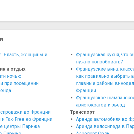
я
. Власть, женщины и
Французская кухня, что о
нужно попробовать?
ия и отдых
Французские вина: класс
йти ночью
как правильно выбрать в
и при посещении
главные районы винодел
енда
Франции
Французское шампанское
аристократов и звезд
аспродажи во Франции
Транспорт
 и Tax-Free во Франции
Аренда автомобиля во Ф
е центры Парижа
Аренда велосипеда в Па
в Париже
Аэропорт Орли