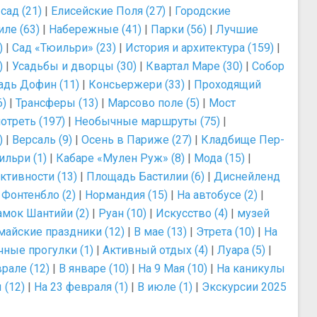
ад (21)
|
Елисейские Поля (27)
|
Городские
ле (63)
|
Набережные (41)
|
Парки (56)
|
Лучшие
)
|
Сад «Тюильри» (23)
|
История и архитектура (159)
|
)
|
Усадьбы и дворцы (30)
|
Квартал Маре (30)
|
Собор
дь Дофин (11)
|
Консьержери (33)
|
Проходящий
6)
|
Трансферы (13)
|
Марсово поле (5)
|
Мост
отреть (197)
|
Необычные маршруты (75)
|
)
|
Версаль (9)
|
Осень в Париже (27)
|
Кладбище Пер-
ильри (1)
|
Кабаре «Мулен Руж» (8)
|
Мода (15)
|
ктивности (13)
|
Площадь Бастилии (6)
|
Диснейленд
|
Фонтенбло (2)
|
Нормандия (15)
|
На автобусе (2)
|
амок Шантийи (2)
|
Руан (10)
|
Искусство (4)
|
музей
майские праздники (12)
|
В мае (13)
|
Этрета (10)
|
На
чные прогулки (1)
|
Активный отдых (4)
|
Луара (5)
|
рале (12)
|
В январе (10)
|
На 9 Мая (10)
|
На каникулы
 (12)
|
На 23 февраля (1)
|
В июле (1)
|
Экскурсии 2025