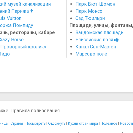
ий музей канализации
Парк Бют-Шомон
тений Парижа
Парк Монсо
is Vuitton
Сад Тюильри
оржа Помпиду
Площади, улицы, фонтаны
знь, рестораны, кабаре
Вандомская площадь
razy Horse
Елисейские поля
«Проворный кролик»
Канал Сен-Мартен
Лидо
Марсово поле
иже. Правила пользования
ница
|
Страны
|
Посмотреть
|
Отдохнуть
|
Кухни стран мира
|
Полезное
|
Новост