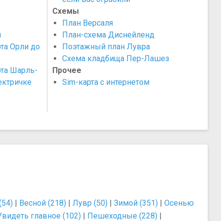
Схемы
План Версаля
ы
План-схема Диснейленд
рта Орли до
Поэтажный план Лувра
Схема кладбища Пер-Лашез
рта Шарль-
Прочее
ектричке
Sim-карта с интернетом
(54)
|
Весной (218)
|
Лувр (50)
|
Зимой (351)
|
Осенью
Увидеть главное (102)
|
Пешеходные (228)
|