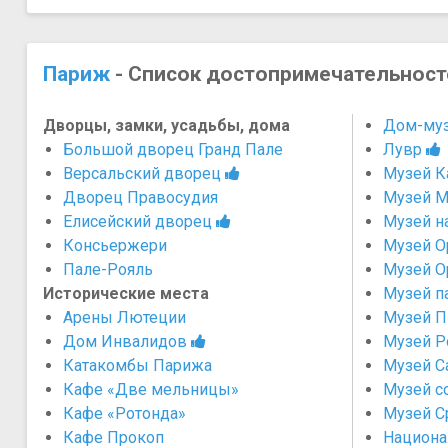
Париж
- Список достопримечательност
Дворцы, замки, усадьбы, дома
Дом-муз
Большой дворец Гранд Пале
Лувр
Версальский дворец
Музей К
Дворец Правосудия
Музей М
Елисейский дворец
Музей н
Консьержери
Музей О
Пале-Рояль
Музей О
Исторические места
Музей п
Арены Лютеции
Музей П
Дом Инвалидов
Музей Р
Катакомбы Парижа
Музей С
Кафе «Две мельницы»
Музей с
Кафе «Ротонда»
Музей С
Кафе Прокоп
Национа