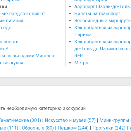
тки
Аэропорт Шарль-де-Голь
ные предложения от
Билеты на транспорт
ий питания
Велосипедные маршрут
о еде
Как добраться из аэропо
Парижа
о поесть
Как добраться из аэропо
йте!
де-Голь до Парижа на эл
ны со звездами Мишлен
RER
ская кухня
Метро
ать необходимую категорию экскурсий.
Тематические (301)
|
Искусство и музеи (57)
|
Мини-группы 
ые (111)
|
Обзорные (80)
|
Пешком (244)
|
Прогулки (242)
|