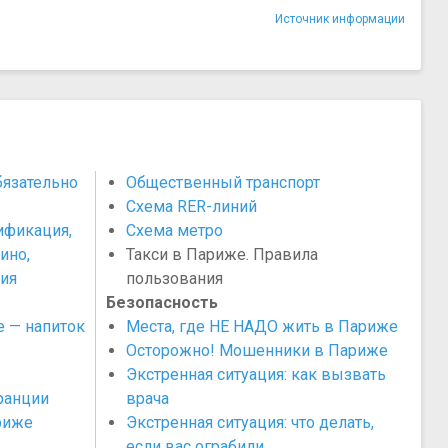
Источник информации
бязательно
Общественный транспорт
Схема RER-линий
ификация,
Схема метро
ино,
Такси в Париже. Правила
ия
пользования
Безопасность
 — напиток
Места, где НЕ НАДО жить в Париже
Осторожно! Мошенники в Париже
Экстренная ситуация: как вызвать
ранции
врача
риже
Экстренная ситуация: что делать,
если вас ограбили