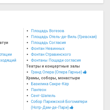
Площадь Вогезов
Площадь Отель-де-Виль (Гревская)
атуи
Площадь Согласия
Фонтан Невинных
ртации
Фонтан Стравинского
оходящий
Фонтаны Пощади согласия
Театры и концертные залы
Гранд Опера (Опера Гарнье)
Храмы, соборы, монастыри
Базилика Сакре-Кёр
Пантеон
Сент-Шапель
Собор Парижской Богоматери
(Нотр-Дам-де-Пари)