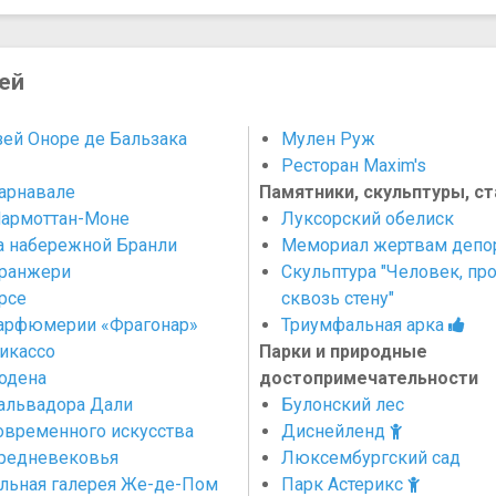
ей
ей Оноре де Бальзака
Мулен Руж
Ресторан Maxim's
арнавале
Памятники, скульптуры, ст
армоттан-Моне
Луксорский обелиск
а набережной Бранли
Мемориал жертвам депо
ранжери
Скульптура "Человек, пр
рсе
сквозь стену"
арфюмерии «Фрагонар»
Триумфальная арка
икассо
Парки и природные
одена
достопримечательности
альвадора Дали
Булонский лес
овременного искусства
Диснейленд
редневековья
Люксембургский сад
льная галерея Же-де-Пом
Парк Астерикс