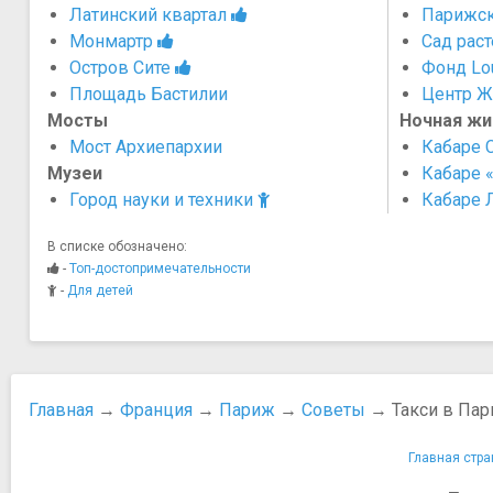
Латинский квартал
Парижск
Монмартр
Сад рас
Остров Сите
Фонд Lou
Площадь Бастилии
Центр Ж
Мосты
Ночная жи
Мост Архиепархии
Кабаре C
Музеи
Кабаре 
Город науки и техники
Кабаре 
В списке обозначено:
-
Топ-достопримечательности
-
Для детей
Главная
→
Франция
→
Париж
→
Советы
→ Такси в Пар
Главная стра