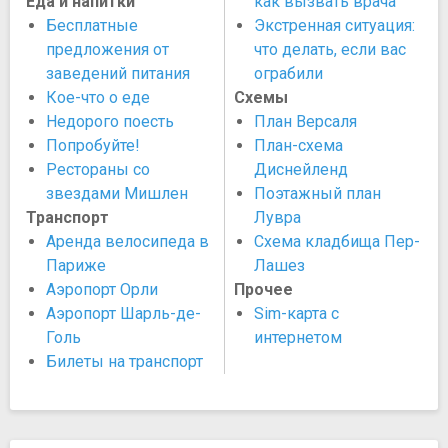
Еда и напитки
как вызвать врача
Бесплатные
Экстренная ситуация:
предложения от
что делать, если вас
заведений питания
ограбили
Кое-что о еде
Схемы
Недорого поесть
План Версаля
Попробуйте!
План-схема
Рестораны со
Диснейленд
звездами Мишлен
Поэтажный план
Транспорт
Лувра
Аренда велосипеда в
Схема кладбища Пер-
Париже
Лашез
Аэропорт Орли
Прочее
Аэропорт Шарль-де-
Sim-карта с
Голь
интернетом
Билеты на транспорт