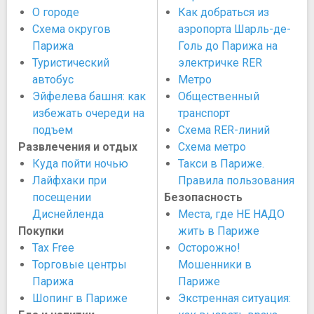
О городе
Как добраться из
Схема округов
аэропорта Шарль-де-
Парижа
Голь до Парижа на
Туристический
электричке RER
автобус
Метро
Эйфелева башня: как
Общественный
избежать очереди на
транспорт
подъем
Схема RER-линий
Развлечения и отдых
Схема метро
Куда пойти ночью
Такси в Париже.
Лайфхаки при
Правила пользования
посещении
Безопасность
Диснейленда
Места, где НЕ НАДО
Покупки
жить в Париже
Tax Free
Осторожно!
Торговые центры
Мошенники в
Парижа
Париже
Шопинг в Париже
Экстренная ситуация: