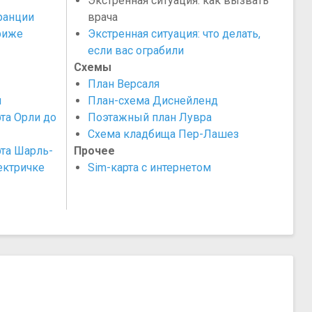
Экстренная ситуация: как вызвать
ранции
врача
риже
Экстренная ситуация: что делать,
если вас ограбили
Схемы
План Версаля
ы
План-схема Диснейленд
рта Орли до
Поэтажный план Лувра
Схема кладбища Пер-Лашез
рта Шарль-
Прочее
ектричке
Sim-карта с интернетом