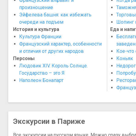
Французский алфавит и
Когда р
произношение
Таможня
Эйфелева башня: как избежать
Торговы
очереди на подъем
Шопинг 
История и культура
Еда и напи
Культура Франции
Бесплат
Французский характер, особенности
заведен
и отличия от других народов
Кое-что 
Персоны
Коньяк
Людовик XIV. Король Солнце.
Недорог
Государство – это Я
Попробу
Наполеон Бонапарт
Рестора
Француз
Экскурсии в Париже
Все экскурсии на русском языке. Можно сразу выбр