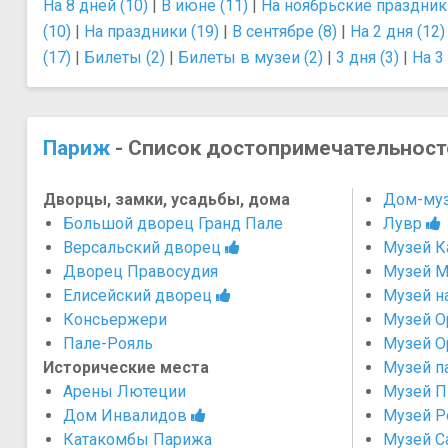
На 8 дней (10)
|
В июне (11)
|
На ноябрьские праздники
(10)
|
На праздники (19)
|
В сентябре (8)
|
На 2 дня (12)
(17)
|
Билеты (2)
|
Билеты в музеи (2)
|
3 дня (3)
|
На 3 
Париж
- Список достопримечательност
Дворцы, замки, усадьбы, дома
Дом-муз
Большой дворец Гранд Пале
Лувр
Версальский дворец
Музей К
Дворец Правосудия
Музей М
Елисейский дворец
Музей н
Консьержери
Музей О
Пале-Рояль
Музей О
Исторические места
Музей п
Арены Лютеции
Музей П
Дом Инвалидов
Музей Р
Катакомбы Парижа
Музей С