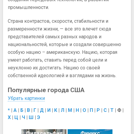
промышленности.
Страна контрастов, скорости, стабильности и
размеренности жизни, — все это влечет сюда
представителей самых разных народов и
национальностей, которые и создали совершенно
особую нацию – американскую. Нацию, которая
умеет работать, ставить перед собой цели и
неуклонно их достигать. Нацию со своей
собственной идеологией и взглядами на жизнь.
Популярные города США
Убрать картинки
*
|
А
|
Б
|
В
|
Г
|
Д
|
И
|
К
|
Л
|
М
|
Н
|
О
|
П
|
Р
|
С
|
Т
|
Ф
|
Х
|
Ц
|
Ч
|
Ш
|
Э
Филадельфия
Финикс