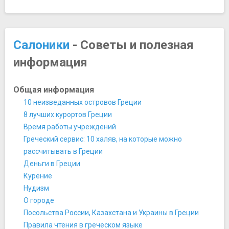
Музей борьбы за Македонию
Музей византийской культуры
Музей вина Геровасилиу
Музей древнегреческих, византийских и
Салоники
- Советы и полезная
поствизантийских музыкальных инструментов
информация
Музей кинематографа в Салониках
Музей фотографии
Муниципальная художественная галерея
Общая информация
Научный центр и музей технологии
10 неизведанных островов Греции
Олимпийский музей
8 лучших курортов Греции
Ночная жизнь, рестораны, кабаре
Время работы учреждений
Кондитерская Trigona Elenidis
Греческий сервис: 10 халяв, на которые можно
Ночной клуб Vogue
рассчитывать в Греции
Ресторан Mavri Thalassa
Деньги в Греции
Ресторан Ouzou Melathron
Курение
Ресторан Zythos
Нудизм
Таверна "1901"
О городе
Памятники, скульптуры, статуи
Посольства России, Казахстана и Украины в Греции
Арка и гробница Галерия
Правила чтения в греческом языке