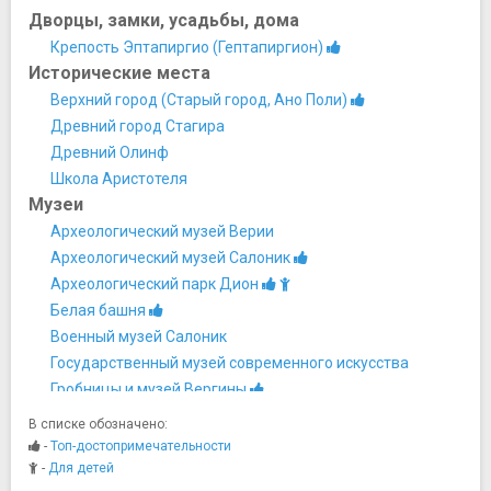
Дворцы, замки, усадьбы, дома
Крепость Эптапиргио (Гептапиргион)
Исторические места
Верхний город (Старый город, Ано Поли)
Древний город Стагира
Древний Олинф
Школа Аристотеля
Музеи
Археологический музей Верии
Археологический музей Салоник
Археологический парк Дион
Белая башня
Военный музей Салоник
Государственный музей современного искусства
Гробницы и музей Вергины
Еврейский музей
В списке обозначено:
Македонский музей современного искусства
-
Топ-достопримечательности
Музей Ататюрка в Салониках
-
Для детей