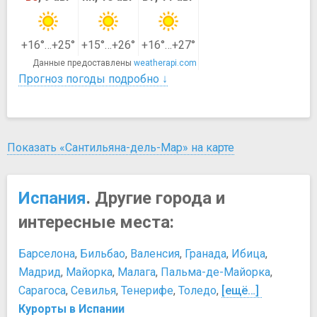
+16°…+25°
+15°…+26°
+16°…+27°
Данные предоставлены
weatherapi.com
Прогноз погоды подробно ↓
Показать «Сантильяна-дель-Мар» на карте
Испания
. Другие города и
интересные места:
Барселона
,
Бильбао
,
Валенсия
,
Гранада
,
Ибица
,
Мадрид
,
Майорка
,
Малага
,
Пальма-де-Майорка
,
Сарагоса
,
Севилья
,
Тенерифе
,
Толедо
,
[ещё…]
Курорты в Испании