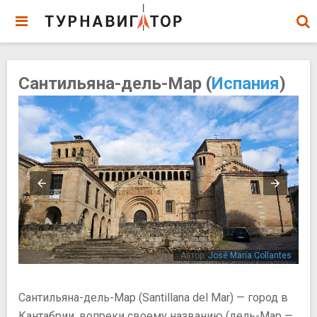
Сантильяна-дель-Мар (
Испания
)
uda
Автор:
José María Collantes
Сантильяна-дель-Мар (Santillana del Mar) — город в
Кантабрии, вопреки своему названию (дель-Мар —