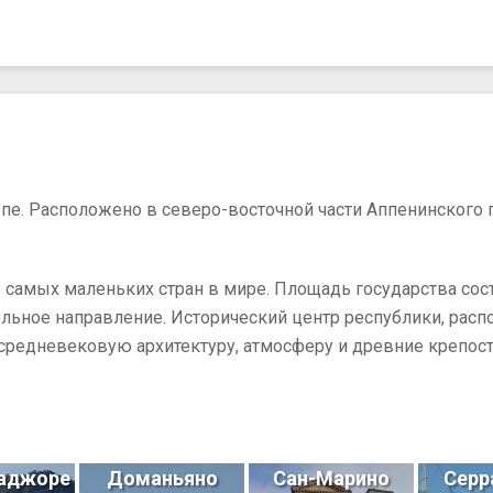
е. Расположено в северо-восточной части Аппенинского п
з самых маленьких стран в мире. Площадь государства сос
ельное направление. Исторический центр республики, рас
средневековую архитектуру, атмосферу и древние крепост
аджоре
Доманьяно
Сан-Марино
Серр