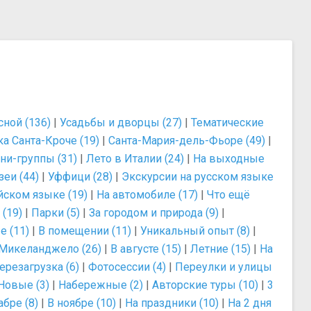
сной (136)
|
Усадьбы и дворцы (27)
|
Тематические
а Санта-Кроче (19)
|
Санта-Мария-дель-Фьоре (49)
|
ни-группы (31)
|
Лето в Италии (24)
|
На выходные
зеи (44)
|
Уффици (28)
|
Экскурсии на русском языке
йском языке (19)
|
На автомобиле (17)
|
Что ещё
(19)
|
Парки (5)
|
За городом и природа (9)
|
е (11)
|
В помещении (11)
|
Уникальный опыт (8)
|
Микеланджело (26)
|
В августе (15)
|
Летние (15)
|
На
ерезагрузка (6)
|
Фотосессии (4)
|
Переулки и улицы
Новые (3)
|
Набережные (2)
|
Авторские туры (10)
|
3
абре (8)
|
В ноябре (10)
|
На праздники (10)
|
На 2 дня