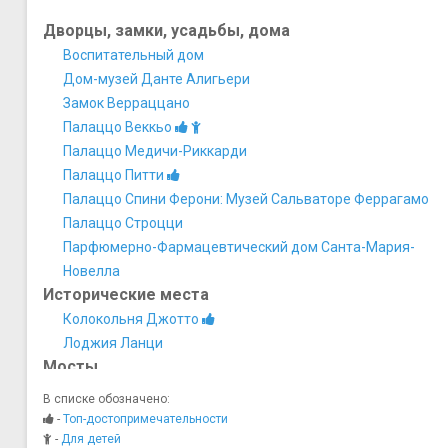
Дворцы, замки, усадьбы, дома
Воспитательный дом
Дом-музей Данте Алигьери
Замок Верраццано
Палаццо Веккьо
Палаццо Медичи-Риккарди
Палаццо Питти
Палаццо Спини Ферони: Музей Сальваторе Феррагамо
Палаццо Строцци
Парфюмерно-Фармацевтический дом Санта-Мария-
Новелла
Исторические места
Колокольня Джотто
Лоджия Ланци
Мосты
Мост Понте Веккьо
В списке обозначено:
Мост Санта-Тринита
-
Топ-достопримечательности
Музеи
-
Для детей