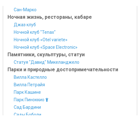
Сан-Марко
Ночная жизнь, рестораны, кабаре
Джаз клуб
Ночной клуб "Tenax"
Ночной клуб «Otel variete»
Ночной клуб «Space Electronic»
Памятники, скульптуры, статуи
Статуя "Давид" Микеланджело
Парки и природные достопримечательности
Вилла Кастелло
Вилла Петрайя
Парк Кашине
Парк Пиноккио
Сад Бардини
Сады Боболи
Площади, улицы, фонтаны, районы
Площадь Микеланджело
Площадь Сан-Марко