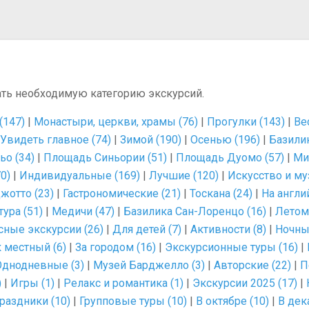
ать необходимую категорию экскурсий.
(147)
|
Монастыри, церкви, храмы (76)
|
Прогулки (143)
|
Ве
Увидеть главное (74)
|
Зимой (190)
|
Осенью (196)
|
Базилик
ьо (34)
|
Площадь Синьории (51)
|
Площадь Дуомо (57)
|
Ми
0)
|
Индивидуальные (169)
|
Лучшие (120)
|
Искусство и му
жотто (23)
|
Гастрономические (21)
|
Тоскана (24)
|
На англи
тура (51)
|
Медичи (47)
|
Базилика Сан-Лоренцо (16)
|
Летом 
сные экскурсии (26)
|
Для детей (7)
|
Активности (8)
|
Ночны
 местный (6)
|
За городом (16)
|
Экскурсионные туры (16)
|
Однодневные (3)
|
Музей Барджелло (3)
|
Авторские (22)
|
П
)
|
Игры (1)
|
Релакс и романтика (1)
|
Экскурсии 2025 (17)
|
раздники (10)
|
Групповые туры (10)
|
В октябре (10)
|
В дек