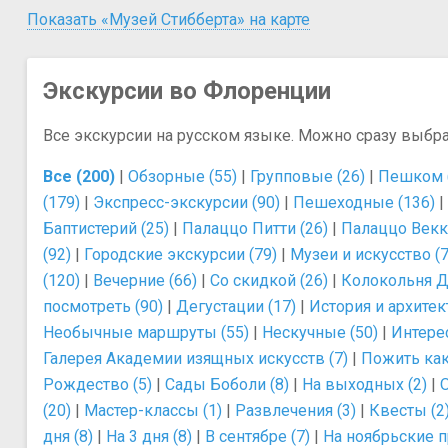
Показать «Музей Стибберта» на карте
Экскурсии во Флоренции
Все экскурсии на русском языке. Можно сразу выбр
Все (200)
|
Обзорные (55)
|
Групповые (26)
|
Пешком 
(179)
|
Экспресс-экскурсии (90)
|
Пешеходные (136)
|
Баптистерий (25)
|
Палаццо Питти (26)
|
Палаццо Векк
(92)
|
Городские экскурсии (79)
|
Музеи и искусство (7
(120)
|
Вечерние (66)
|
Со скидкой (26)
|
Колокольня Д
посмотреть (90)
|
Дегустации (17)
|
История и архитек
Необычные маршруты (55)
|
Нескучные (50)
|
Интере
Галерея Академии изящных искусств (7)
|
Пожить как
Рождество (5)
|
Сады Боболи (8)
|
На выходных (2)
|
(20)
|
Мастер-классы (1)
|
Развлечения (3)
|
Квесты (2
дня (8)
|
На 3 дня (8)
|
В сентябре (7)
|
На ноябрьские п