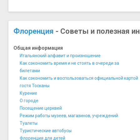
Галерея Академии изящных искусств
Галерея Уффици
Дом-музей Микеланджело Буонарроти
Зал славы итальянского футбола
Флоренция
- Советы и полезная и
Коридор Вазари
Музей Галилея
Общая информация
Музей Гуччи
Итальянский алфавит и произношение
Музей Леонардо да Винчи
Как сэкономить время и не стоять в очереди за
Музей Опера ди Санта-Мария-дель-Фьоре
билетами
Музей Стибберта
Как сэкономить и воспользоваться официальной картой
Национальный музей Барджелло
гостя Тосканы
Курение
О городе
Посещение церквей
Режим работы музеев, магазинов, учреждений
Туалеты
Туристические автобусы
Флоренция для детей