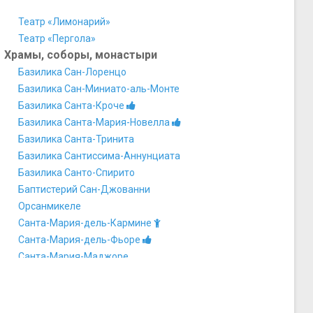
Театр «Лимонарий»
Театр «Пергола»
Храмы, соборы, монастыри
Базилика Сан-Лоренцо
Базилика Сан-Миниато-аль-Монте
Базилика Санта-Кроче
Базилика Санта-Мария-Новелла
Базилика Санта-Тринита
Базилика Сантиссима-Аннунциата
Базилика Санто-Спирито
Баптистерий Сан-Джованни
Орсанмикеле
Санта-Мария-дель-Кармине
Санта-Мария-дель-Фьоре
Санта-Мария-Маджоре
Синагога и Музей еврейского искусства и культуры
Церковь Всех святых
Церковь Рождества Христова и Св.Николая Чудотворца