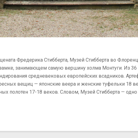
цената Фредерика Стибберта, Музей Стибберта во Флоренц
амке, занимающем самую вершину холма Монтуги. Из 36 ты
ндирования средневековых европейских всадников. Артеф
ересных вещиц — японские веера и женские туфельки 18 ве
ных полотен 17-18 веков. Словом, Музей Стибберта — одн