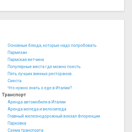
Церковь святой Фелицитаты
Церковь святых Михаила и Каэтана
Активный отдых, аттракционы, развлечения
Игровая комната "La bottega dei ragazzi"
Игровая площадка "La Carrozza di Hans"
Парк аттракционов «Фиабиландия»
Основные блюда, которые надо попробовать
Прочее
Пармезан
Библиотека Лауренциана
Пармская ветчина
Капелла Медичи
Популярные места где можно поесть
Пять лучших винных ресторанов
Сиеста
Что нужно знать о еде в Италии?
Транспорт
Аренда автомобиля в Италии
Аренда мопеда и велосипеда
Главный железнодорожный вокзал Флоренции
Парковка
Схема транспорта