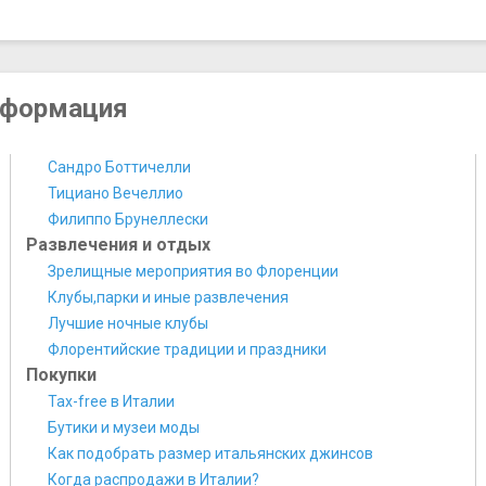
Площадь Сантиссима Аннунциата
Площадь Санто-Спирито
Площадь Синьории
Пьяцца делла Репубблика
нформация
Пьяцца дель Дуомо
Улица Торнабуони
Сандро Боттичелли
Спортивные сооружения
Тициано Вечеллио
Стадион Артемио Франки
Филиппо Брунеллески
Театры и концертные залы
Развлечения и отдых
Оперный театр
Зрелищные мероприятия во Флоренции
Театр «Верди»
Клубы,парки и иные развлечения
Лучшие ночные клубы
​Флорентийские традиции и праздники
Покупки
Tax-free в Италии
Бутики и музеи моды
Как подобрать размер итальянских джинсов
Когда распродажи в Италии?