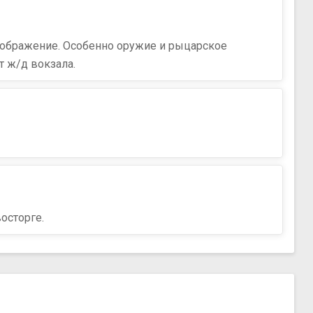
оображение. Особенно оружие и рыцарское
т ж/д вокзала.
осторге.