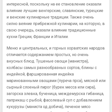
интересной, поскольку на ее становление оказали
влияние лучшие венгерские, славянские, турецкие
и венские кулинарные традиции. Также очень
силно веяние прибрежной кулинарии, на которую, в
свою очередь, оказали влияние традиционные
кухни Греции, Франции и Италии.
Меню и центральных, и горных хорватских народов
отличается содержанием простых, но очень
вкусных блюд. Тушеные овощи (манистра),
колбасы самых разнообразных сортов, блины с
индейкой, фаршированная индейка
маринованными овощами (пуреча прса), мясной или
сырный слоеный пирог (бурек месса или сира),
загорска злевка, бученица, междемурска гибаница,
паприкаш с рыбой, фасолевый суп с добавлением
кукурузы (маниста од добича), печеное мясо