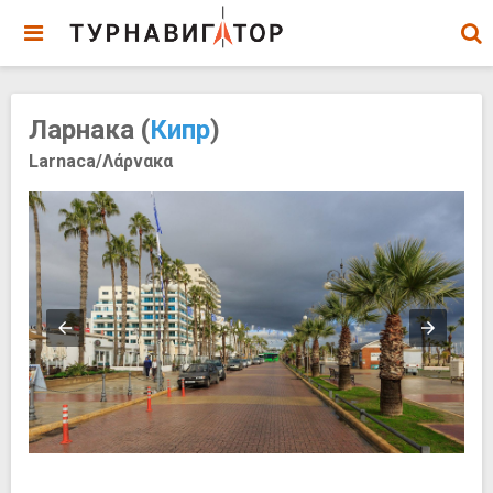
Ларнака (
Кипр
)
Larnaca/Λάρνακα