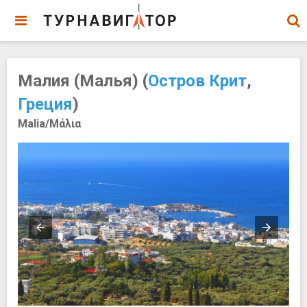
Малия (Малья) (
Остров Крит
,
Греция
)
Malia/Μάλια