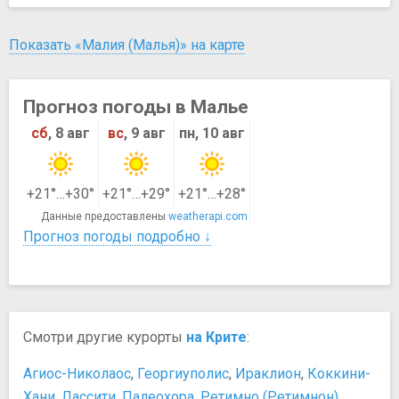
Показать «Малия (Малья)» на карте
Прогноз погоды в Малье
сб
, 8 авг
вс
, 9 авг
пн, 10 авг
+21°…+30°
+21°…+29°
+21°…+28°
Данные предоставлены
weatherapi.com
Прогноз погоды подробно ↓
Смотри другие курорты
на Крите
:
Агиос-Николаос
,
Георгиуполис
,
Ираклион
,
Коккини-
Хани
,
Лассити
,
Палеохора
,
Ретимно (Ретимнон)
,