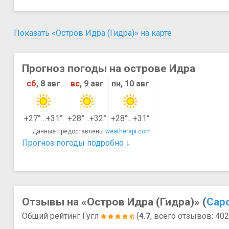
Показать «Остров Идра (Гидра)» на карте
Прогноз погоды на острове Идра
сб
, 8 авг
вс
, 9 авг
пн, 10 авг
+27°…+31°
+28°…+32°
+28°…+31°
Данные предоставлены
weatherapi.com
Прогноз погоды подробно ↓
Отзывы на «Остров Идра (Гидра)» (
Сар
Общий рейтинг Гугл
(
4.7
, всего отзывов: 40