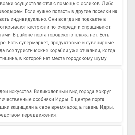
евозки осуществляются с помощью осликов. Либо
поводырем. Если нужно попасть в другие поселки на
ать индивидуально. Они всегда на подхвате в
ю, открывают кастрюли по-очереди и спрашивают,
ми. В районе порта городского пляжа нет. Есть
ере. Есть супермаркет, продуктовые и сувенирные
а все туристические корабли уже отчалили, когда
 тишина, в которой нет места городскому шуму.
дей искусства. Великолепный вид города вокруг
личественные особняки Идры. В центре порта
ушки защищали в свое время вход в гавань Идры.
средством передвижения.