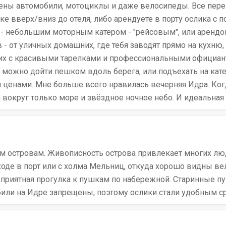
ещены автомобили, мотоциклы и даже велосипеды. Все пер
ке вверх/вниз до отеля, либо арендуете в порту ослика с 
 - небольшим моторным катером - "рейсовым", или арендов
 - от уличных домашних, где тебя заводят прямо на кухн
ских с красивыми тарелками и профессиональными официанта
 можно дойти пешком вдоль берега, или подъехать на кат
ценами. Мне больше всего нравилась вечерняя Идра. Когд
а вокруг только море и звёздное ночное небо. И идеальная
ём островам. Живописность острова привлекает многих лю
ходе в порт или с холма Мельниц, откуда хорошо видны ве
 приятная прогулка к пушкам по набережной. Старинные п
били на Идре запрещены, поэтому ослики стали удобным 