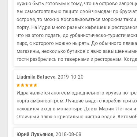
нужно быть готовым к тому, что на острове запр
вы самостоятельно тащите свой чемодан по брусчат
острове, то можно воспользоваться морским такси
порту. На Идре много разных кафешек и ресторанов
что из этого подать, до урбанистическо-туристиче
пирс, с которого можно нырять. До обычного пляжа
магазины, несколько бутиков с явно завышенными 
гости разбрелись по тавернами и ресторанам. Когд
Liudmila Bataeva
, 2019-10-20
Идра является апогеем однодневного круиза по тр
порта амфитеаттром. Лучшие виды с корабля при в
находится вход в монастырь Девы Марии. Лёгкая и
Отличный пляж с кристально чистой водой. Автомо
Юрий Лукьянов
, 2018-08-08