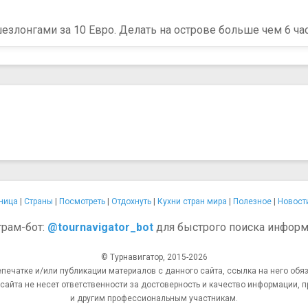
злонгами за 10 Евро. Делать на острове больше чем 6 часо
ница
|
Страны
|
Посмотреть
|
Отдохнуть
|
Кухни стран мира
|
Полезное
|
Новост
грам-бот:
@tournavigator_bot
для быстрого поиска информ
© Турнавигатор, 2015-2026
епечатке и/или публикации материалов с данного сайта, ссылка на него обяз
та не несет ответственности за достоверность и качество информации, п
и другим профессиональным участникам.