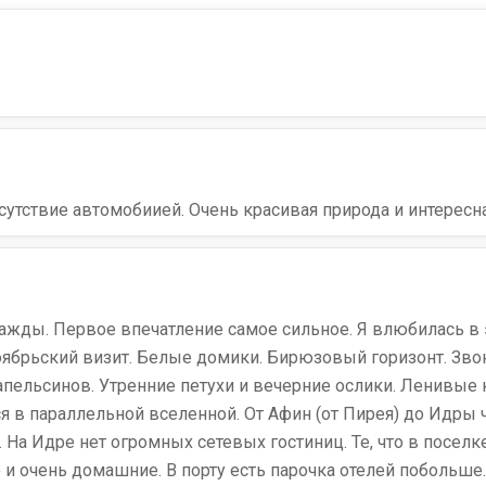
утствие автомобиией. Очень красивая природа и интересна
ажды. Первое впечатление самое сильное. Я влюбилась в э
оябрьский визит. Белые домики. Бирюзовый горизонт. Зв
 апельсинов. Утренние петухи и вечерние ослики. Ленивые
 в параллельной вселенной. От Афин (от Пирея) до Идры 
 На Идре нет огромных сетевых гостиниц. Те, что в поселк
и очень домашние. В порту есть парочка отелей побольше. 