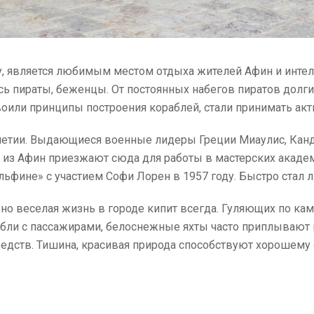
, является любимым местом отдыха жителей Афин и интел
ь пираты, беженцы. От постоянных набегов пиратов долги
воили принципы построения кораблей, стали принимать акт
летии. Выдающиеся военные лидеры Греции Миаулис, Канду
из Афин приезжают сюда для работы в мастерских академ
льфине» с участием Софи Лорен в 1957 году. Быстро стал 
 но веселая жизнь в городе кипит всегда. Гуляющих по к
бли с пассажирами, белоснежные яхты часто приплывают 
редств. Тишина, красивая природа способствуют хорошему