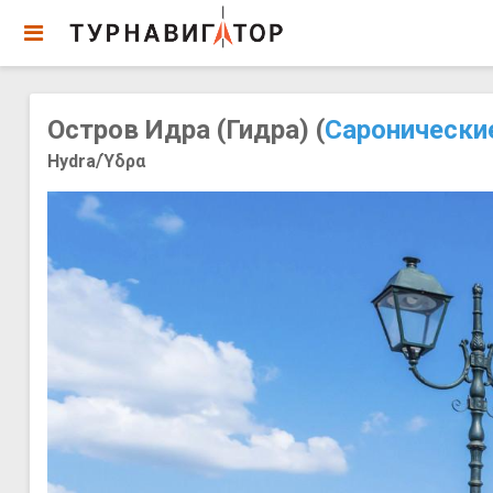
Остров Идра (Гидра) (
Саронически
Hydra/Ύδρα