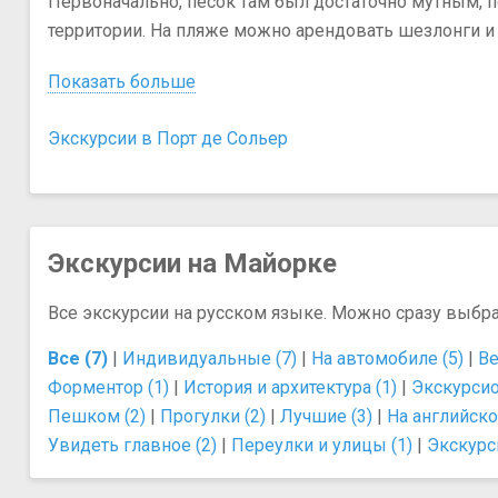
Первоначально, песок там был достаточно мутным, 
территории. На пляже можно арендовать шезлонги и 
Показать больше
Экскурсии в Порт де Сольер
Экскурсии на Майорке
Все экскурсии на русском языке. Можно сразу выбр
Все (7)
|
Индивидуальные (7)
|
На автомобиле (5)
|
Ве
Форментор (1)
|
История и архитектура (1)
|
Экскурсио
Пешком (2)
|
Прогулки (2)
|
Лучшие (3)
|
На английско
Увидеть главное (2)
|
Переулки и улицы (1)
|
Экскурси