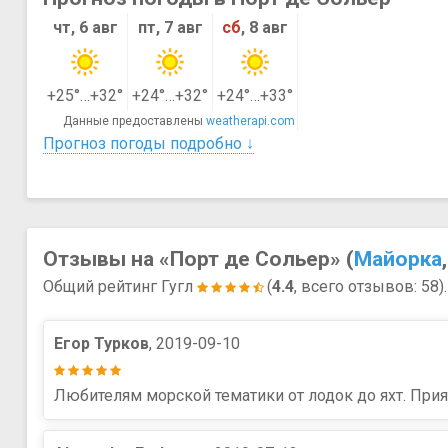
чт, 6 авг
пт, 7 авг
сб
, 8 авг
+25°…+32°
+24°…+32°
+24°…+33°
Данные предоставлены
weatherapi.com
Прогноз погоды подробно ↓
Отзывы на «Порт де Сольер» (
Майорка
Общий рейтинг Гугл
(
4.4
, всего отзывов: 58
Егор Турков
, 2019-09-10
Любителям морской тематики от лодок до яхт. Прия