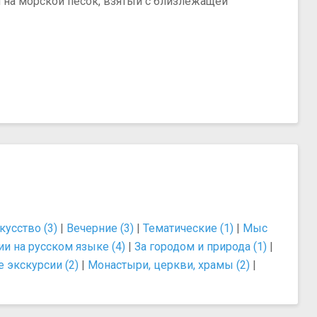
 на морской песок, взятый с близлежащей
кусство (3)
|
Вечерние (3)
|
Тематические (1)
|
Мыс
и на русском языке (4)
|
За городом и природа (1)
|
 экскурсии (2)
|
Монастыри, церкви, храмы (2)
|