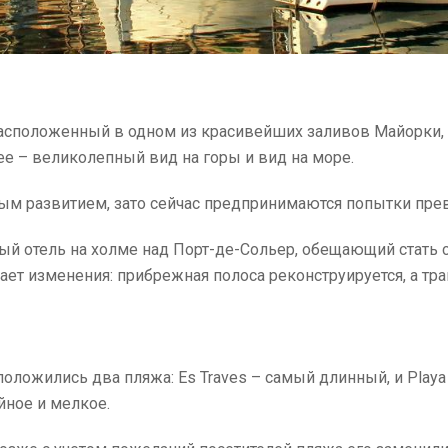
 расположенный в одном из красивейших заливов Майорк
ее – великолепный вид на горы и вид на море.
ым развитием, зато сейчас предпринимаются попытки прев
ный отель на холме над Порт-де-Сольер, обещающий стат
вает изменения: прибрежная полоса реконструируется, а тр
ложились два пляжа: Es Traves – самый длинный, и Playa 
йное и мелкое.