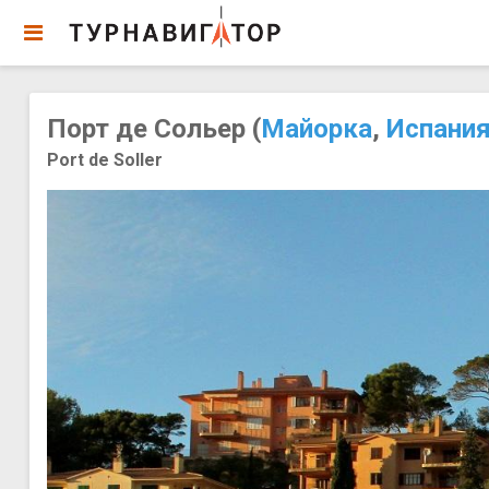
Порт де Сольер (
Майорка
,
Испани
Port de Soller