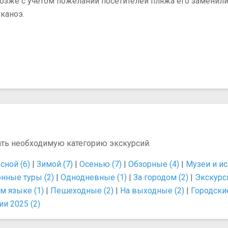
позже с учетом пожеланий посетителей пляжа его заменили
каноэ.
ать необходимую категорию экскурсий.
сной (6)
|
Зимой (7)
|
Осенью (7)
|
Обзорные (4)
|
Музеи и ис
нные туры (2)
|
Однодневные (1)
|
За городом (2)
|
Экскурси
м языке (1)
|
Пешеходные (2)
|
На выходные (2)
|
Городские
и 2025 (2)