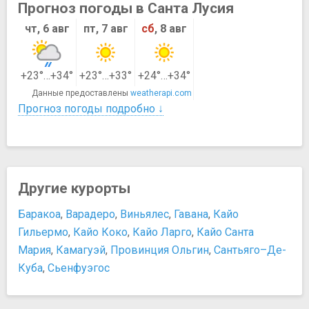
Прогноз погоды в Санта Лусия
чт, 6 авг
пт, 7 авг
сб
, 8 авг
+23°…+34°
+23°…+33°
+24°…+34°
Данные предоставлены
weatherapi.com
Прогноз погоды подробно ↓
Другие курорты
Баракоа
,
Варадеро
,
Виньялес
,
Гавана
,
Кайо
Гильермо
,
Кайо Коко
,
Кайо Ларго
,
Кайо Санта
Мария
,
Камагуэй
,
Провинция Ольгин
,
Сантьяго–Де-
Куба
,
Сьенфуэгос