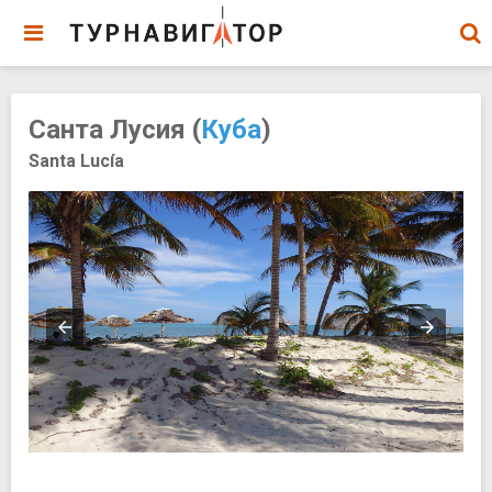
Санта Лусия (
Куба
)
Santa Lucía