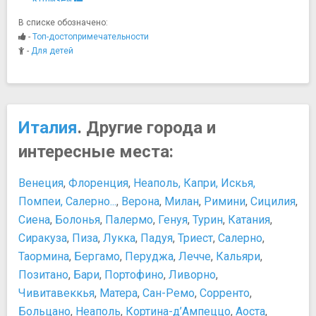
Палаццо Валентини
В списке обозначено:
Римский форум
-
Топ-достопримечательности
Святая лестница
-
Для детей
Термы Каракаллы
Трастевере
Холм Авентин
Холм Капитолий
Италия
. Другие города и
Холм Палатин
интересные места:
Музеи
Галерея Боргезе
Венеция
,
Флоренция
,
Неаполь, Капри, Искья,
Галерея Дориа-Памфили
Помпеи, Салерно...
,
Верона
,
Милан
,
Римини
,
Сицилия
,
Дворец Барберини
Сиена
,
Болонья
,
Палермо
,
Генуя
,
Турин
,
Катания
,
Капитолийские музеи
Сиракуза
Крипта Бальби. Национальный музей Рима
,
Пиза
,
Лукка
,
Падуя
,
Триест
,
Салерно
,
Музеи Ватикана
Таормина
,
Бергамо
,
Перуджа
,
Лечче
,
Кальяри
,
Национальный музей искусств XXI века
Позитано
,
Бари
,
Портофино
,
Ливорно
,
Палаццо Альтемпс. Национальный музей Рима
Чивитавеккья
,
Матера
,
Сан-Ремо
,
Сорренто
,
Палаццо Браски. Музей Рима
Больцано
,
Неаполь
,
Кортина-д’Ампеццо
,
Аоста
,