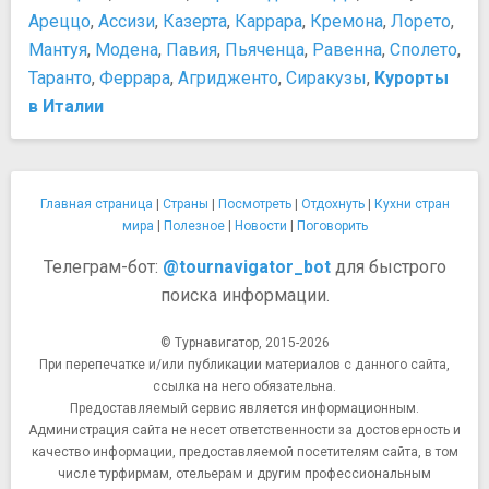
Палаццо Массимо. Национальный музей Рима
Ареццо
,
Ассизи
,
Казерта
,
Каррара
,
Кремона
,
Лорето
,
Термы Диоклециана. Национальный музей Рима.
Мантуя
,
Модена
,
Павия
,
Пьяченца
,
Равенна
,
Сполето
,
Ночная жизнь, рестораны, кабаре
Таранто
,
Феррара
,
Агридженто
,
Сиракузы
,
Курорты
"Rimessa Roscioli" Дегустация вина и еды
в Италии
Colosseum Pub Crawl
Goa Club
Gregory's Jazz club
Клуб Акаб
Главная страница
|
Страны
|
Посмотреть
|
Отдохнуть
|
Кухни стран
Памятники, скульптуры, статуи
мира
|
Полезное
|
Новости
|
Поговорить
Алтарь Мира
Телеграм-бот:
@tournavigator_bot
для быстрого
Колонна Траяна
поиска информации.
Памятник Джордано Бруно
Триумфальная арка Константина
© Турнавигатор, 2015-2026
Уста истины
При перепечатке и/или публикации материалов с данного сайта,
Парки и природные достопримечательности
ссылка на него обязательна.
Вилла Ада
Предоставляемый сервис является информационным.
Вилла Боргезе
Администрация сайта не несет ответственности за достоверность и
качество информации, предоставляемой посетителям сайта, в том
Зоопарк Рима
числе турфирмам, отельерам и другим профессиональным
Остров Тиберина