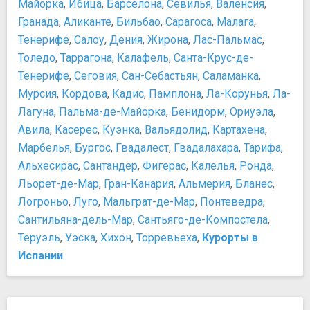
Майорка
,
Ибица
,
Барселона
,
Севилья
,
Валенсия
,
Хрустальный дворец
Гранада
,
Аликанте
,
Бильбао
,
Сарагоса
,
Малага
,
Центр искусств королевы Софии
Ночная жизнь, рестораны, кабаре
Тенерифе
,
Салоу
,
Дения
,
Жирона
,
Лас-Пальмас
,
Толедо
Винотека Моратин
,
Таррагона
,
Калафель
,
Санта-Крус-де-
Ночной клуб Театро Капитал
Тенерифе
,
Сеговия
,
Сан-Себастьян
,
Саламанка
,
Фламенко Каса Патас
Мурсия
,
Кордова
,
Кадис
,
Памплона
,
Ла-Корунья
,
Ла-
Шоколатерия Сан Хинес
Лагуна
,
Пальма-де-Майорка
,
Бенидорм
,
Ориуэла
,
Памятники, скульптуры, статуи
Авила
,
Касерес
,
Куэнка
,
Вальядолид
,
Картахена
,
Ворота Алькала
Марбелья
,
Бургос
,
Гвадалест
,
Гвадалахара
,
Тарифа
,
Ворота Толедо
Альхесирас
,
Сантандер
,
Фигерас
,
Калелья
,
Ронда
,
Медведь и земляничное дерево
Льорет-де-Мар
,
Гран-Канария
,
Альмерия
,
Бланес
,
Парки и природные достопримечательности
Логроньо
,
Луго
,
Мальграт-де-Мар
,
Понтеведра
,
Бульвар Пасео-дель-Прадо
Сантильяна-дель-Мар
,
Сантьяго-де-Компостела
,
Королевский Ботанический сад
Теруэль
,
Уэска
,
Хихон
,
Торревьеха
,
Курорты в
Парк Буэн-Ретиро
Испании
Парк Кампо дель Моро
Парк Каса-де-Кампо
Парк Мадрид Рио
Площади, улицы, фонтаны, районы