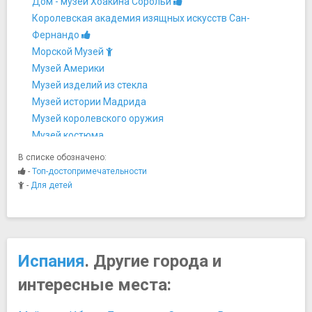
Дом - музей Хоакина Сорольи
Королевская академия изящных искусств Сан-
Фернандо
Морской Музей
Музей Америки
Музей изделий из стекла
Музей истории Мадрида
Музей королевского оружия
Музей костюма
Музей Ласаро Гальдиано
В списке обозначено:
Музей Прадо
-
Топ-достопримечательности
Музей Романтизма
-
Для детей
Музей Серральбо
Музей Тиссена-Борнемисы
Национальный антропологический музей в Мадриде
Национальный археологический музей
Испания
. Другие города и
Национальный музей декоративного искусства
интересные места:
Национальный музей техники и технологии
Форум Мадрид