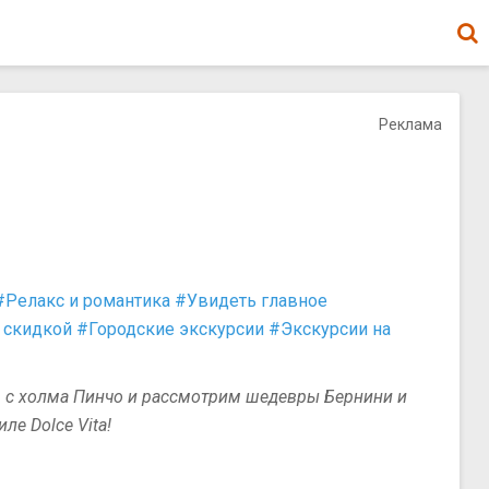
Реклама
#Релакс и романтика
#Увидеть главное
 скидкой
#Городские экскурсии
#Экскурсии на
м с холма Пинчо и рассмотрим шедевры Бернини и
е Dolce Vita!