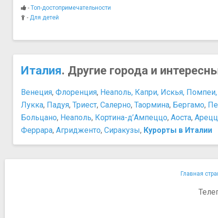
Римский форум
-
Топ-достопримечательности
Святая лестница
-
Для детей
Термы Каракаллы
Трастевере
Холм Авентин
Холм Капитолий
Италия
. Другие города и интересн
Холм Палатин
Музеи
Венеция
,
Флоренция
,
Неаполь, Капри, Искья, Помпеи, 
Галерея Боргезе
Лукка
,
Падуя
,
Триест
,
Салерно
,
Таормина
,
Бергамо
,
Пе
Галерея Дориа-Памфили
Больцано
,
Неаполь
,
Кортина-д’Ампеццо
,
Аоста
,
Арецц
Дворец Барберини
Феррара
,
Агридженто
,
Сиракузы
,
Курорты в Италии
Капитолийские музеи
Крипта Бальби. Национальный музей Рима
Музеи Ватикана
Главная стра
Теле