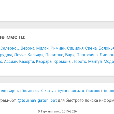
Уста истины
Парки и природные достопримечательности
Вилла Ада
Вилла Боргезе
Зоопарк Рима
Остров Тиберина
ые места:
Площади, улицы, фонтаны, районы
Испанская лестница
Салерно...
,
Верона
,
Милан
,
Римини
,
Сицилия
,
Сиена
,
Болонь
Площадь Испании
руджа
,
Лечче
,
Кальяри
,
Позитано
,
Бари
,
Портофино
,
Ливор
Площадь Торре-Арджентина
о
,
Ассизи
,
Казерта
,
Каррара
,
Кремона
,
Лорето
,
Мантуя
,
Моде
Пьяцца Венеция
Пьяцца Навона
Пьяцца-дель-Пополо
Фонтан Баркачча
ница
|
Страны
|
Посмотреть
|
Отдохнуть
|
Кухни стран мира
|
Полезное
|
Новост
грам-бот:
@tournavigator_bot
для быстрого поиска информ
© Турнавигатор, 2015-2026