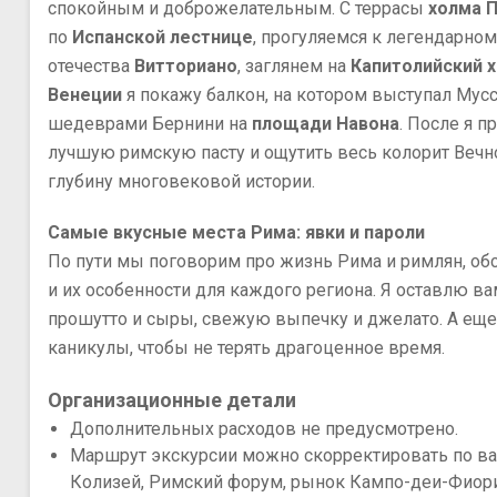
спокойным и доброжелательным. С террасы
холма 
по
Испанской лестнице
, прогуляемся к легендарно
отечества
Витториано
, заглянем на
Капитолийский 
Венеции
я покажу балкон, на котором выступал Мусс
шедеврами Бернини на
площади Навона
. После я 
лучшую римскую пасту и ощутить весь колорит Вечно
глубину многовековой истории.
Самые вкусные места Рима: явки и пароли
По пути мы поговорим про жизнь Рима и римлян, об
и их особенности для каждого региона. Я оставлю в
прошутто и сыры, свежую выпечку и джелато. А ещ
каникулы, чтобы не терять драгоценное время.
Организационные детали
Дополнительных расходов не предусмотрено.
Маршрут экскурсии можно скорректировать по в
Колизей, Римский форум, рынок Кампо-деи-Фиори