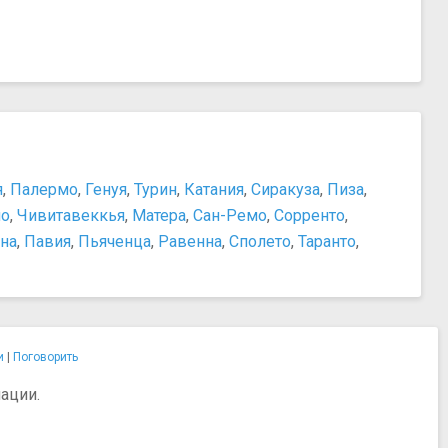
Санта - Мария - Маджоре
Санта-Мария-ин-Трастевере
Сикстинская капелла
Собор Святого Петра
Тринита-деи-Монти
Церковь Сан-Рокко
Церковь Святых Амвросия и Карла
Активный отдых, аттракционы, развлечения
я
,
Палермо
,
Генуя
,
Турин
,
Катания
,
Сиракуза
,
Пиза
,
Лифт времени
но
,
Чивитавеккья
,
Матера
,
Сан-Ремо
,
Сорренто
,
Парк развлечений Rainbow Magicland
на
,
Павия
,
Пьяченца
,
Равенна
,
Сполето
,
Таранто
,
Прочее
Замочная скважина мальтийского ордена
и
|
Поговорить
ации.