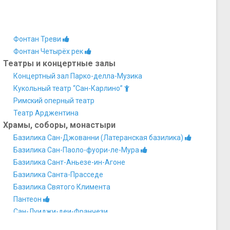
Фонтан Треви
Фонтан Четырёх рек
Театры и концертные залы
Концертный зал Парко-делла-Музика
Кукольный театр “Сан-Карлино”
Римский оперный театр
Театр Арджентина
Храмы, соборы, монастыри
Базилика Сан-Джованни (Латеранская базилика)
Базилика Сан-Паоло-фуори-ле-Мура
Базилика Сант-Аньезе-ин-Агоне
Базилика Санта-Прасседе
Базилика Святого Климента
Пантеон
Сан-Луиджи-деи-Франчези
Сан-Пьетро-ин-Винколи