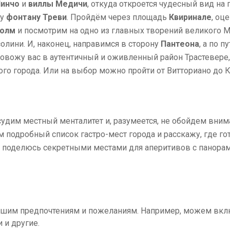
Пинчо
и
виллы Медичи
, откуда откроется чудесный вид на 
му
фонтану Треви
. Пройдём через площадь
Квиринале
, оц
холм
и посмотрим на одно из главных творений великого 
олини. И, наконец, направимся в сторону
Пантеона
, а по 
провожу вас в аутентичный и оживленный район Трастевере
го города. Или на выбор можно пройти от Витториано до 
судим местный менталитет и, разумеется, не обойдем вн
ам подробный список гастро-мест города и расскажу, где г
е поделюсь секретными местами для аперитивов с панора
ашим предпочтениям и пожеланиям. Например, можем вклю
 и другие.