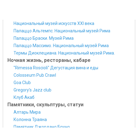
Национальный музей искусств XXI века
Палаццо Альтемпс. Национальный музей Рима
Палаццо Браски. Музей Рима
Палаццо Массимо. Национальный музей Рима
Термы Диоклециана. Национальный музей Рима.
Ночная жизнь, рестораны, кабаре
"Rimessa Roscioli" Дегустация вина и еды
Colosseum Pub Crawl
Goa Club
Gregory's Jazz club
Клуб Акаб
Памятники, скульптуры, статуи
Алтарь Мира
Колонна Траяна
Памятник Джордано Бруно
Триумфальная арка Константина