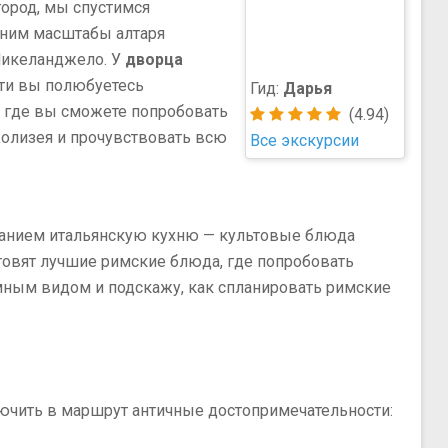
город, мы спустимся
еним масштабы алтаря
Микеланджело. У
дворца
пути вы полюбуетесь
Гид:
Дарья
, где вы сможете попробовать
(4.94)
Колизея и прочувствовать всю
Все экскурсии
иманием итальянскую кухню — культовые блюда
отовят лучшие римские блюда, где попробовать
мным видом и подскажу, как спланировать римские
чить в маршрут античные достопримечательности: