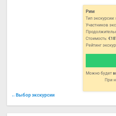
Рим
Тип экскурсии:
Участников экс
Продолжительн
Стоимость:
€18
Рейтинг экскурс
Можно будет
в
При н
←Выбор экскурсии