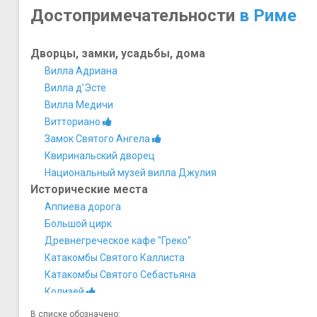
Достопримечательности
в Риме
Дворцы, замки, усадьбы, дома
Вилла Адриана
Вилла д’Эсте
Вилла Медичи
Витториано
Замок Святого Ангела
Квиринальский дворец
Национальный музей вилла Джулия
Исторические места
Аппиева дорога
Большой цирк
Древнегреческое кафе "Греко"
Катакомбы Святого Каллиста
Катакомбы Святого Себастьяна
Колизей
Палаццо Валентини
В списке обозначено: