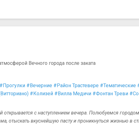
 атмосферой Вечного города после заката
#Прогулки
#Вечерние
#Район Трастевере
#Тематические
(Витториано)
#Колизей
#Вилла Медичи
#Фонтан Треви
#Со
й открывается с наступлением вечера. Полюбуемся городо
, отыскать вкуснейшую пасту и проникнуться жизнью в стил