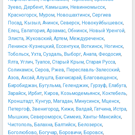
Музей космонавтики
Зуево
,
Дербент
,
Камышин
,
Невинномысск
,
Музей Михаила Булгакова
Красногорск
,
Муром
,
Новошахтинск
,
Сергиев
Музей Москвы
Посад
,
Кызыл
,
Ачинск
,
Северск
,
Новокуйбышевск
,
Музей оптических иллюзий
Елец
,
Евпатория
,
Арзамас
,
Обнинск
,
Новый Уренгой
,
Музей Отечественной войны 1812 года
Элиста
,
Жуковский
,
Артем
,
Междуреченск
,
Музей ретро-автомобилей
Ленинск-Кузнецкий
,
Ессентуки
,
Воткинск
,
Ногинск
,
Музей советских игровых автоматов
Тобольск
,
Ухта
,
Суздаль
,
Выборг
,
Анапа
,
Феодосия
,
Музей современного искусства «Гараж»
Ялта
,
Углич
,
Туапсе
,
Старый Крым
,
Старая Русса
,
Музей хоккея
Соликамск
Музей Холодной войны в Бункере-42 на Таганке
,
Серов
,
Ржев
,
Переславль-Залесский
,
Музей-Квартира Ф.М. Достоевского
Азов
,
Аксай
,
Алушта
,
Бахчисарай
,
Благовещенск
,
Музей-панорама "Бородинская битва"
Биробиджан
,
Бугульма
,
Геленджик
,
Гурзуф
,
Елабуга
,
Музей-Театр "Булгаковский Дом"
Зарайск
,
Ирбит
,
Киров
,
Козьмодемьянск
,
Коктебель
,
Мультимедиа Арт Музей
Кронштадт
,
Кунгур
,
Магадан
,
Минусинск
,
Мценск
,
Оружейная Палата
Петергоф
,
Звенигород
,
Кижи
,
Валдай
,
Гатчина
,
Истра
,
Палеонтологический музей им. Ю.А. Орлова
Мышкин
,
Североморск
,
Симеиз
,
Ханты-Мансийск
,
Патриаршие палаты
Чистополь
,
Балахна
,
Балтийск
,
Белозерск
,
Третьяковская галерея на Крымском валу
Боголюбово
,
Богучар
,
Боровичи
,
Боровск
,
Центр дизайна Артплей