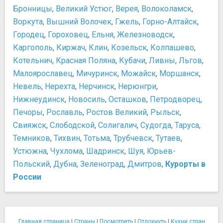
Бронницы
,
Великий Устюг
,
Верея
,
Волоколамск
,
Центр современного искусства Винзавод
Воркута
,
Вышний Волочек
,
Гжель
,
Горно-Алтайск
,
Центр фотографии им. братьев Люмьер
Городец
,
Гороховец
,
Ельня
,
Железноводск
,
Центральный выставочный зал Манеж
Каргополь
Центральный музей Великой Отечественной войны
,
Киржач
,
Клин
,
Козельск
,
Колпашево
,
1941-1945 гг.
Котельнич
,
Красная Поляна
,
Кубачи
,
Ливны
,
Льгов
,
Центральный музей Вооруженных Сил
Малоярославец
,
Мичуринск
,
Можайск
,
Моршанск
,
Ночная жизнь, рестораны, кабаре
Невель
,
Нерехта
,
Нерчинск
,
Нерюнгри
,
Байк-центр Sexton
Нижнеудинск
,
Новосиль
,
Осташков
,
Петродворец
,
Бар "Гадкий Койот"
Печоры
,
Рославль
,
Ростов Великий
,
Рыльск
,
Бар "Маяк"
Свияжск
,
Слободской
,
Солигалич
,
Судогда
,
Таруса
,
Клуб Пропаганда
Темников
,
Тихвин
,
Тотьма
,
Трубчевск
,
Тутаев
,
Клуб Шестнадцать Тонн
Устюжна
,
Чухлома
,
Шадринск
,
Шуя
,
Юрьев-
Тайм Аут Бар
Польский
,
Дубна
,
Зеленоград
,
Дмитров
,
Курорты в
Памятники, скульптуры, статуи
России
Лобное место
Могила неизвестного солдата
Монумент Покорителям космоса
Монумент: Дети - жертвы пороков взрослых
Главная страница
|
Страны
|
Посмотреть
|
Отдохнуть
|
Кухни стран