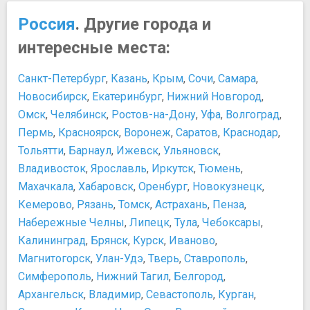
Мосты
Россия
. Другие города и
Большой Москворецкий мост
интересные места:
Лужков мост
Музеи
Санкт-Петербург
,
Казань
,
Крым
,
Сочи
,
Самара
,
Алмазный фонд
Новосибирск
,
Екатеринбург
,
Нижний Новгород
,
Галерея искусства стран Европы и Америки XIX-XX
Омск
,
Челябинск
,
Ростов-на-Дону
,
Уфа
,
Волгоград
,
веков
Пермь
Галерея на Солянке (Solyanka VPA)
,
Красноярск
,
Воронеж
,
Саратов
,
Краснодар
,
Государственная Третьяковская галерея
Тольятти
,
Барнаул
,
Ижевск
,
Ульяновск
,
Государственный Геологический музей им. В.И.
Владивосток
,
Ярославль
,
Иркутск
,
Тюмень
,
Вернадского
Махачкала
,
Хабаровск
,
Оренбург
,
Новокузнецк
,
Государственный Дарвиновский музей
Кемерово
,
Рязань
,
Томск
,
Астрахань
,
Пенза
,
Государственный исторический музей
Набережные Челны
,
Липецк
,
Тула
,
Чебоксары
,
Государственный музей А.С. Пушкина
Калининград
,
Брянск
,
Курск
,
Иваново
,
Государственный музей В.В. Маяковского
Магнитогорск
,
Улан-Удэ
,
Тверь
,
Ставрополь
,
Государственный музей Востока
Симферополь
,
Нижний Тагил
,
Белгород
,
Государственный музей изобразительных искусств им.
Архангельск
,
Владимир
,
Севастополь
,
Курган
,
А.С. Пушкина