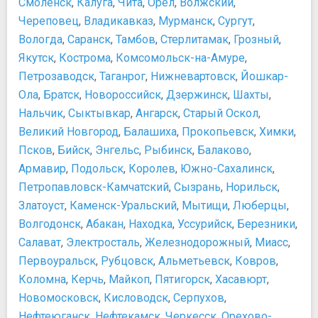
Смоленск
,
Калуга
,
Чита
,
Орел
,
Волжский
,
Государственный музей истории ГУЛАГа
Череповец
,
Владикавказ
,
Мурманск
,
Сургут
,
Государственный Музей Л.Н. Толстого
Вологда
Государственный музей обороны Москвы
,
Саранск
,
Тамбов
,
Стерлитамак
,
Грозный
,
Государственный центральный музей музыкальной
Якутск
,
Кострома
,
Комсомольск-на-Амуре
,
культуры им. М.И.Глинки
Петрозаводск
,
Таганрог
,
Нижневартовск
,
Йошкар-
Государственный центральный музей современной
Ола
,
Братск
,
Новороссийск
,
Дзержинск
,
Шахты
,
истории России
Нальчик
,
Сыктывкар
,
Ангарск
,
Старый Оскол
,
Государственный Центральный Театральный Музей им.
Великий Новгород
,
Балашиха
,
Прокопьевск
,
Химки
,
А.А. Бахрушина
Псков
,
Бийск
,
Энгельс
,
Рыбинск
,
Балаково
,
Дом-музей Марины Цветаевой
Армавир
,
Подольск
,
Королев
,
Южно-Сахалинск
,
Еврейский музей и центр толерантности
Петропавловск-Камчатский
,
Сызрань
,
Норильск
,
Международный Центр-Музей имени Н.К. Рериха
Златоуст
,
Каменск-Уральский
,
Мытищи
,
Люберцы
,
Минералогический музей им. А.Е. Ферсмана
Волгодонск
,
Абакан
,
Находка
,
Уссурийск
,
Березники
,
Московский музей анимации
Салават
,
Электросталь
,
Железнодорожный
,
Миасс
,
Московский музей современного искусства
Первоуральск
Мосфильм Музей
,
Рубцовск
,
Альметьевск
,
Ковров
,
Музей Железнодорожной Техники
Коломна
,
Керчь
,
Майкоп
,
Пятигорск
,
Хасавюрт
,
Музей занимательных наук Экспериментаниум
Новомосковск
,
Кисловодск
,
Серпухов
,
Музей Индустриальной Культуры
Нефтеюганск
,
Нефтекамск
,
Черкесск
,
Орехово-