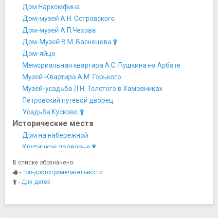
Дом Наркомфина
Дом-музей А.Н. Островского
Дом-музей А.П.Чехова
Дом-Музей В.М. Васнецова
Дом-яйцо
Мемориальная квартира А.С. Пушкина на Арбате
Музей-Квартира А.М. Горького
Музей-усадьба Л.Н. Толстого в Хамовниках
Петровский путевой дворец
Усадьба Кусково
Исторические места
Дом на набережной
Крутицкое подворье
Мавзолей Ленина
В списке обозначено:
Марфо-Мариинская обитель
-
Топ-достопримечательности
Московский государственный университет имени
-
Для детей
М.В.Ломоносова
Палаты бояр Романовых
Царицыно Музей-Заповедник