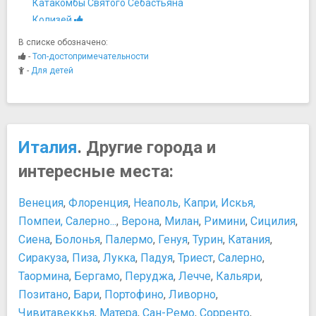
Катакомбы Святого Себастьяна
Колизей
Палаццо Валентини
В списке обозначено:
Римский форум
-
Топ-достопримечательности
Святая лестница
-
Для детей
Термы Каракаллы
Трастевере
Холм Авентин
Холм Капитолий
Италия
. Другие города и
Холм Палатин
интересные места:
Музеи
Галерея Боргезе
Венеция
,
Флоренция
,
Неаполь, Капри, Искья,
Галерея Дориа-Памфили
Помпеи, Салерно...
,
Верона
,
Милан
,
Римини
,
Сицилия
,
Дворец Барберини
Сиена
,
Болонья
,
Палермо
,
Генуя
,
Турин
,
Катания
,
Капитолийские музеи
Сиракуза
Крипта Бальби. Национальный музей Рима
,
Пиза
,
Лукка
,
Падуя
,
Триест
,
Салерно
,
Музеи Ватикана
Таормина
,
Бергамо
,
Перуджа
,
Лечче
,
Кальяри
,
Национальный музей искусств XXI века
Позитано
,
Бари
,
Портофино
,
Ливорно
,
Палаццо Альтемпс. Национальный музей Рима
Чивитавеккья
,
Матера
,
Сан-Ремо
,
Сорренто
,