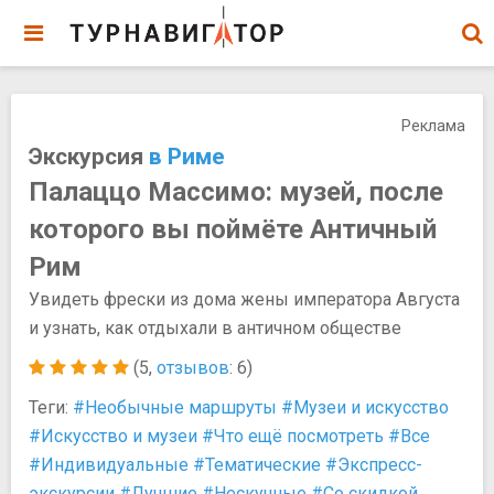
Реклама
Экскурсия
в Риме
Палаццо Массимо: музей, после
которого вы поймёте Античный
Рим
Увидеть фрески из дома жены императора Августа
и узнать, как отдыхали в античном обществе
(5,
отзывов
: 6)
Теги:
#Необычные маршруты
#Музеи и искусство
#Искусство и музеи
#Что ещё посмотреть
#Все
#Индивидуальные
#Тематические
#Экспресс-
экскурсии
#Лучшие
#Нескучные
#Со скидкой