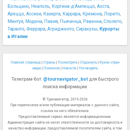
Палаццо Браски. Музей Рима
Больцано
,
Неаполь
,
Кортина-д’Ампеццо
,
Аоста
,
Палаццо Массимо. Национальный музей Рима
Ареццо
,
Ассизи
,
Казерта
,
Каррара
,
Кремона
,
Лорето
,
Термы Диоклециана. Национальный музей Рима.
Мантуя
,
Модена
,
Павия
,
Пьяченца
,
Равенна
,
Сполето
,
Ночная жизнь, рестораны, кабаре
Таранто
,
Феррара
,
Агридженто
,
Сиракузы
,
Курорты
"Rimessa Roscioli" Дегустация вина и еды
в Италии
Colosseum Pub Crawl
Goa Club
Gregory's Jazz club
Клуб Акаб
Главная страница
|
Страны
|
Посмотреть
|
Отдохнуть
|
Кухни стран
Памятники, скульптуры, статуи
мира
|
Полезное
|
Новости
|
Поговорить
Алтарь Мира
Телеграм-бот:
@tournavigator_bot
для быстрого
Колонна Траяна
поиска информации.
Памятник Джордано Бруно
Триумфальная арка Константина
© Турнавигатор, 2015-2026
Уста истины
При перепечатке и/или публикации материалов с данного сайта,
Парки и природные достопримечательности
ссылка на него обязательна.
Вилла Ада
Предоставляемый сервис является информационным.
Вилла Боргезе
Администрация сайта не несет ответственности за достоверность и
качество информации, предоставляемой посетителям сайта, в том
Зоопарк Рима