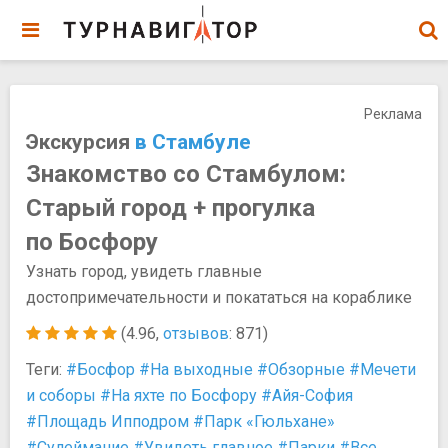
Реклама
Экскурсия
в Стамбуле
Знакомство со Стамбулом:
Старый город + прогулка
по Босфору
Узнать город, увидеть главные
достопримечательности и покататься на кораблике
(4.96,
отзывов
: 871)
Теги:
#Босфор
#На выходные
#Обзорные
#Мечети
и соборы
#На яхте по Босфору
#Айя-София
#Площадь Ипподром
#Парк «Гюльхане»
#Сулеймание
#Увидеть главное
#Парки
#Все