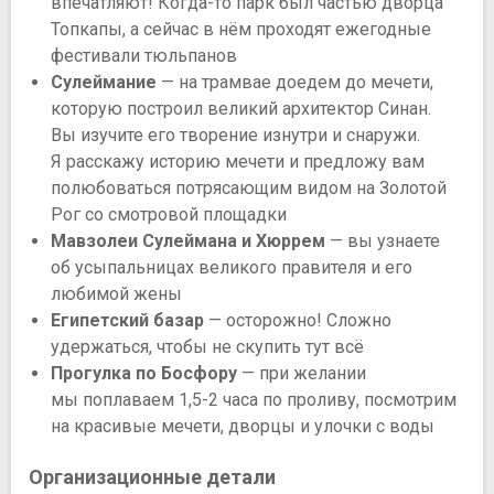
впечатляют! Когда-то парк был частью дворца
Топкапы, а сейчас в нём проходят ежегодные
фестивали тюльпанов
Сулеймание
— на трамвае доедем до мечети,
которую построил великий архитектор Синан.
Вы изучите его творение изнутри и снаружи.
Я расскажу историю мечети и предложу вам
полюбоваться потрясающим видом на Золотой
Рог со смотровой площадки
Мавзолеи Сулеймана и Хюррем
— вы узнаете
об усыпальницах великого правителя и его
любимой жены
Египетский базар
— осторожно! Сложно
удержаться, чтобы не скупить тут всё
Прогулка по Босфору
— при желании
мы поплаваем 1,5-2 часа по проливу, посмотрим
на красивые мечети, дворцы и улочки с воды
Организационные детали