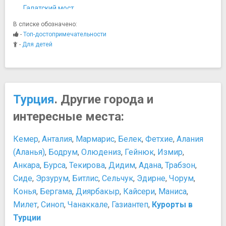
Галатский мост
Музеи
В списке обозначено:
Ледяной музей
-
Топ-достопримечательности
Музей Игрушек
-
Для детей
Музей крутящихся дервишей (Мевлеви)
Музей Невинности
Музей Панорама 1453
Музей Рахми Коча
Турция
. Другие города и
Музей Сакип Сабанчи
интересные места:
Современный музей Стамбула
Стамбульский археологический музей
Кемер
,
Анталия
,
Мармарис
,
Белек
,
Фетхие
,
Алания
Ночная жизнь, рестораны, кабаре
(Аланья)
,
Бодрум
,
Олюдениз
,
Гейнюк
,
Измир
,
Sans Restaurant
Анкара
,
Бурса
,
Текирова
,
Дидим
,
Адана
,
Трабзон
,
Бар Arsen Lupen
Сиде
Кафе Пьер Лоти
,
Эрзурум
,
Битлис
,
Сельчук
,
Эдирне
,
Чорум
,
Ночной клуб "Индиго"
Конья
,
Бергама
,
Диярбакыр
,
Кайсери
,
Маниса
,
Ночной клуб "Рейна"
Милет
,
Синоп
,
Чанаккале
,
Газиантеп
,
Курорты в
Ресторан "360 Стамбул"
Турции
Ресторан Оливо