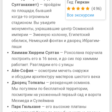
Гид:
Гюркан
Султанахмет)
— пройдём
(4.96)
по площади, бывшей
Все экскурсии
когда-то огромным
стадионом. Вы увидите
монументы, украшавшие центр Османской
империи — Змеиную колонну, Египетский
обелиск, Немецкий фонтан и дворец Ибрагим-
паши
Хаммам Хюррем Султан
— Роксолана поручила
построить его в 16 веке, и до сих пор хаммам
работает. Разглядим его с улицы
Айя-София
— осмотрим мечеть снаружи
и обсудим архитектуру мастеров шестого века
Дворец Топкапы
— резиденция османов.
Мы погуляем по бесплатной территории,
посмотрим на ухоженный первый сад и ворота
Мехмеда и Сулеймана
Парк Гюльхане
— его высокие платаны