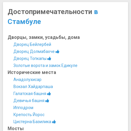
Достопримечательности
в
Стамбуле
Дворцы, замки, усадьбы, дома
Дворец Бейлербей
Дворец Долмабахче
Дворец Топкапы
Золотые ворота и замок Едикуле
Исторические места
Анадолухисар
Вокзал Хайдарпаша
Галатская башня
Девичья башня
Ипподром
Крепость Йорос
Цистерна Базилика
Мосты