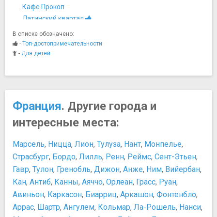
Кафе Прокоп
Латинский квартал
Монмартр
В списке обозначено:
Остров Сите
-
Топ-достопримечательности
Площадь Бастилии
-
Для детей
Мосты
Мост Архиепархии
Музеи
Город науки и техники
Франция
. Другие города и
Дом-музей Оноре де Бальзака
интересные места:
Лувр
Музей Карнавале
Марсель
,
Ницца
,
Лион
,
Тулуза
,
Нант
,
Монпелье
,
Музей Мармоттан-Моне
Страсбург
,
Бордо
,
Лилль
,
Ренн
,
Реймс
,
Сент-Этьен
,
Музей на набережной Бранли
Гавр
,
Тулон
,
Гренобль
,
Дижон
,
Анже
,
Ним
,
Вийербан
,
Музей Оранжери
Кан
Музей Орсе
,
Антиб
,
Канны
,
Аяччо
,
Орлеан
,
Грасс
,
Руан
,
Музей парфюмерии «Фрагонар»
Авиньон
,
Каркасон
,
Биарриц
,
Аркашон
,
Фонтенбло
,
Музей Пикассо
Аррас
,
Шартр
,
Ангулем
,
Кольмар
,
Ла-Рошель
,
Нанси
,
Музей Родена