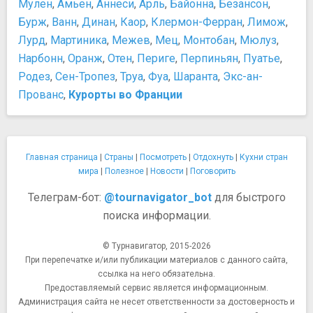
Мулен
,
Амьен
,
Аннеси
,
Арль
,
Байонна
,
Безансон
,
Музей Сальвадора Дали
Бурж
,
Ванн
,
Динан
,
Каор
,
Клермон-Ферран
,
Лимож
,
Музей современного искусства
Лурд
,
Мартиника
,
Межев
,
Мец
,
Монтобан
,
Мюлуз
,
Музей Средневековья
Нарбонн
,
Оранж
,
Отен
,
Периге
,
Перпиньян
,
Пуатье
,
Национальная галерея Же-де-Пом
Родез
,
Сен-Тропез
,
Труа
,
Фуа
,
Шаранта
,
Экс-ан-
Парижский музей канализации
Прованс
,
Курорты во Франции
Сад растений Парижа
Фонд Louis Vuitton
Центр Жоржа Помпиду
Ночная жизнь, рестораны, кабаре
Главная страница
|
Страны
|
Посмотреть
|
Отдохнуть
|
Кухни стран
Кабаре Crazy Horse
мира
|
Полезное
|
Новости
|
Поговорить
Кабаре «Проворный кролик»
Телеграм-бот:
@tournavigator_bot
для быстрого
Кабаре Лидо
поиска информации.
Мулен Руж
Ресторан Maxim's
© Турнавигатор, 2015-2026
Памятники, скульптуры, статуи
При перепечатке и/или публикации материалов с данного сайта,
Луксорский обелиск
ссылка на него обязательна.
Мемориал жертвам депортации
Предоставляемый сервис является информационным.
Скульптура "Человек, проходящий сквозь стену"
Администрация сайта не несет ответственности за достоверность и