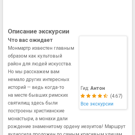
Описание экскурсии
Что вас ожидает
Монмартр известен главным
образом как культовый
район для людей искусства.
Но мы расскажем вам
немало других интересных
историй — ведь когда-то
Гид:
Антон
на месте бывших римских
(4.67)
святилищ здесь были
Все экскурсии
построены христианские
монастыри, а монахи дали
рождение знаменитому ордену иезуитов! Маршрут
аудиогида проложен по самым красивым улицам