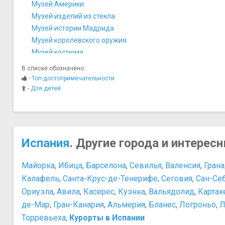
Музей Америки
Музей изделий из стекла
Музей истории Мадрида
Музей королевского оружия
Музей костюма
Музей Ласаро Гальдиано
В списке обозначено:
Музей Прадо
-
Топ-достопримечательности
Музей Романтизма
-
Для детей
Музей Серральбо
Музей Тиссена-Борнемисы
Национальный антропологический музей в Мадриде
Национальный археологический музей
Испания
. Другие города и интерес
Национальный музей декоративного искусства
Национальный музей техники и технологии
Майорка
,
Ибица
,
Барселона
,
Севилья
,
Валенсия
,
Гран
Форум Мадрид
Калафель
,
Санта-Крус-де-Тенерифе
,
Сеговия
,
Сан-Се
Хрустальный дворец
Ориуэла
,
Авила
,
Касерес
,
Куэнка
,
Вальядолид
,
Картах
де-Мар
,
Гран-Канария
,
Альмерия
,
Бланес
,
Логроньо
,
Л
Торревьеха
,
Курорты в Испании