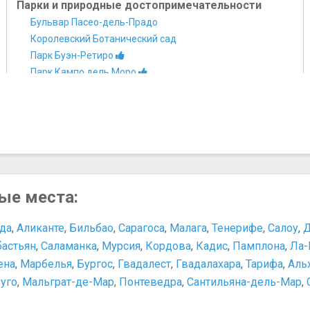
Парки и природные достопримечательности
Бульвар Пасео-дель-Прадо
Королевский Ботанический сад
Парк Буэн-Ретиро
Парк Кампо дель Моро
Парк Каса-де-Кампо
Парк Мадрид Рио
Площади, улицы, фонтаны, районы
Восточная площадь
Пласа-де-ла-Паха
Пласа-Майор
Площадь Испании
ные места:
Площадь Кановас-дель-Кастильо
Площадь Пуэрта де Соль
ада
,
Аликанте
,
Бильбао
,
Сарагоса
,
Малага
,
Тенерифе
,
Салоу
,
Д
Площадь Сибелес
бастьян
,
Саламанка
,
Мурсия
,
Кордова
,
Кадис
,
Памплона
,
Ла-
Улица Гран-Виа
ена
,
Марбелья
,
Бургос
,
Гвадалест
,
Гвадалахара
,
Тарифа
,
Аль
уго
,
Мальграт-де-Мар
,
Понтеведра
,
Сантильяна-дель-Мар
,