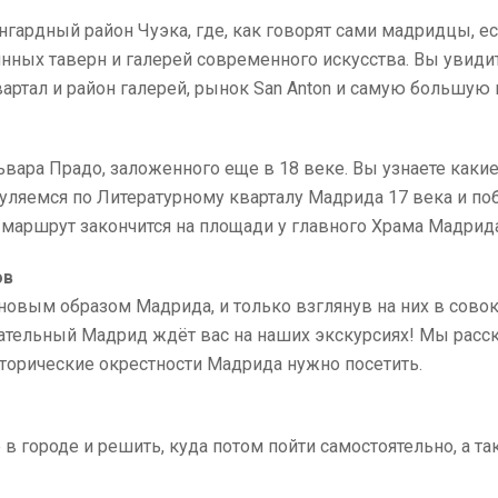
гардный район Чуэка, где, как говорят сами мадридцы, ес
инных таверн и галерей современного искусства. Вы увид
артал и район галерей, рынок San Anton и самую большую
вара Прадо, заложенного еще в 18 веке. Вы узнаете каки
гуляемся по Литературному кварталу Мадрида 17 века и п
маршрут закончится на площади у главного Храма Мадрид
ов
овым образом Мадрида, и только взглянув на них в совок
кательный Мадрид ждёт вас на наших экскурсиях! Мы расск
торические окрестности Мадрида нужно посетить.
ое в городе и решить, куда потом пойти самостоятельно, а