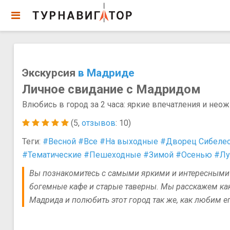
Экскурсия
в Мадриде
Личное свидание с Мадридом
Влюбись в город за 2 часа: яркие впечатления и нео
(5,
отзывов
: 10)
Теги:
#Весной
#Все
#На выходные
#Дворец Сибеле
#Тематические
#Пешеходные
#Зимой
#Осенью
#Лу
Вы познакомитесь с самыми яркими и интересными 
богемные кафе и старые таверны. Мы расскажем как 
Мадрида и полюбить этот город так же, как любим е