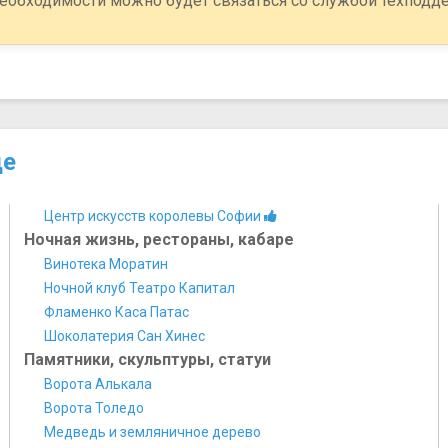
еобходимости можно будет связаться со службой техподд
де
Центр искусств королевы Софии
Ночная жизнь, рестораны, кабаре
Винотека Моратин
Ночной клуб Театро Капитал
Фламенко Каса Патас
Шоколатерия Сан Хинес
Памятники, скульптуры, статуи
Ворота Алькала
Ворота Толедо
Медведь и земляничное дерево