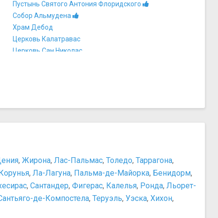
Пустынь Святого Антония Флоридского
Собор Альмудена
Храм Дебод
Церковь Калатравас
Церковь Сан Николас
Церковь Сан-Андрес
Церковь Сан-Херонимо-эль-Реаль
Активный отдых, аттракционы, развлечения
Арена для боя быков «Лас-Вентас»
Прочее
Башня Пикассо
Вокзал Аточа
Ворота в Европу
Деловой центр Куатро-Торрес
ения
,
Жирона
,
Лас-Пальмас
,
Толедо
,
Таррагона
,
Рынок Эль Растро
Корунья
,
Ла-Лагуна
,
Пальма-де-Майорка
,
Бенидорм
,
хесирас
,
Сантандер
,
Фигерас
,
Калелья
,
Ронда
,
Льорет-
Сантьяго-де-Компостела
,
Теруэль
,
Уэска
,
Хихон
,