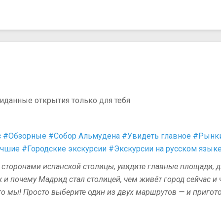
жиданные открытия только для тебя
с
#Обзорные
#Собор Альмудена
#Увидеть главное
#Рынк
чшие
#Городские экскурсии
#Экскурсии на русском язык
сторонами испанской столицы, увидите главные площади, д
и почему Мадрид стал столицей, чем живёт город сейчас и ч
го мы! Просто выберите один из двух маршрутов — и пригот