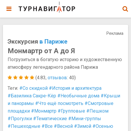
Реклама
Экскурсия
в Париже
Монмартр от А до Я
Погрузиться в богатую историю и художественную
атмосферу легендарного района Парижа
(4.83,
отзывов
: 40)
Теги:
#Со скидкой
#История и архитектура
#Базилика Сакре-Кёр
#Необычные дома
#Крыши
и панорамы
#Что ещё посмотреть
#Смотровые
площадки
#Монмартр
#Групповые
#Пешком
#Прогулки
#Тематические
#Мини-группы
#Пешеходные
#Все
#Весной
#Зимой
#Осенью