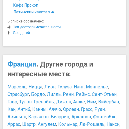
Кафе Прокоп
Латинский квартал
Монмартр
В списке обозначено:
Остров Сите
-
Топ-достопримечательности
Площадь Бастилии
-
Для детей
Мосты
Мост Архиепархии
Музеи
Город науки и техники
Франция
. Другие города и
Дом-музей Оноре де Бальзака
интересные места:
Лувр
Музей Карнавале
Марсель
,
Ницца
,
Лион
,
Тулуза
,
Нант
,
Монпелье
,
Музей Мармоттан-Моне
Страсбург
,
Бордо
,
Лилль
,
Ренн
,
Реймс
,
Сент-Этьен
,
Музей на набережной Бранли
Гавр
,
Тулон
,
Гренобль
,
Дижон
,
Анже
,
Ним
,
Вийербан
,
Музей Оранжери
Кан
Музей Орсе
,
Антиб
,
Канны
,
Аяччо
,
Орлеан
,
Грасс
,
Руан
,
Музей парфюмерии «Фрагонар»
Авиньон
,
Каркасон
,
Биарриц
,
Аркашон
,
Фонтенбло
,
Музей Пикассо
Аррас
,
Шартр
,
Ангулем
,
Кольмар
,
Ла-Рошель
,
Нанси
,