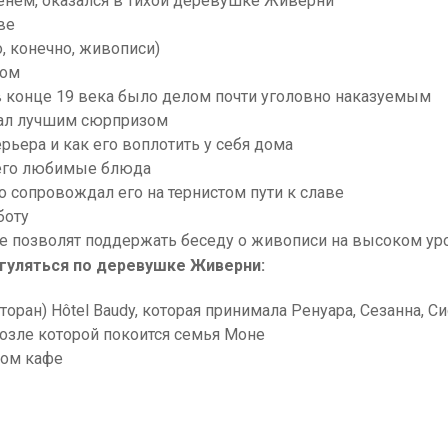
енем, оказался в тихой деревушке Живерни
ве
, конечно, живописи)
мом
в конце 19 века было делом почти уголовно наказуемым
тал лучшим сюрпризом
рьера и как его воплотить у себя дома
и его любимые блюда
 сопровождал его на тернистом пути к славе
боту
ые позволят поддержать беседу о живописи на высоком у
гуляться по деревушке Живерни:
оран) Hôtel Baudy, которая принимала Ренуара, Сезанна, С
озле которой покоится семья Моне
ком кафе