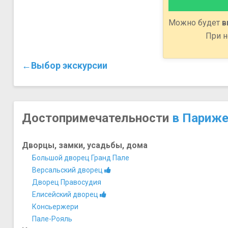
Можно будет
в
При н
←Выбор экскурсии
Достопримечательности
в Париж
Дворцы, замки, усадьбы, дома
Большой дворец Гранд Пале
Версальский дворец
Дворец Правосудия
Елисейский дворец
Консьержери
Пале-Рояль