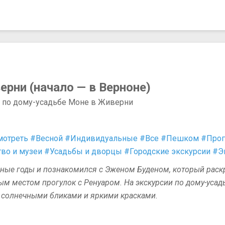
рни (начало — в Верноне)
а по дому-усадьбе Моне в Живерни
мотреть
#Весной
#Индивидуальные
#Все
#Пешком
#Прог
во и музеи
#Усадьбы и дворцы
#Городские экскурсии
#Э
ные годы и познакомился с Эженом Буденом, который раск
 местом прогулок с Ренуаром. На экскурсии по дому-усадь
 солнечными бликами и яркими красками.