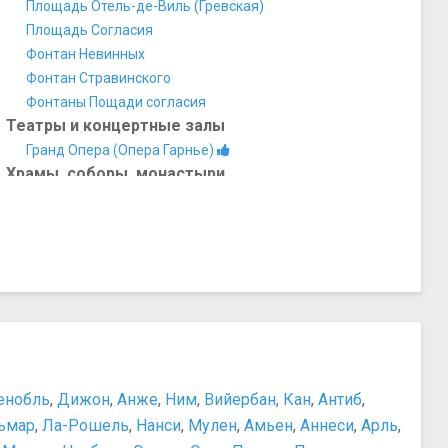
Площадь Отель-де-Виль (Гревская)
Площадь Согласия
Фонтан Невинных
Фонтан Стравинского
Фонтаны Пощади согласия
Театры и концертные залы
Гранд Опера (Опера Гарнье)
Храмы, соборы, монастыри
Базилика Сакре-Кёр
Пантеон
Сент-Шапель
Собор Парижской Богоматери (Нотр-Дам-де-Пари)
Прочее
Башня Монпарнас
Кафе де ля Пэ
Кладбище Пер-Лашез
Остров Сен-Луи
енобль
,
Дижон
,
Анже
,
Ним
,
Вийербан
,
Кан
,
Антиб
,
Район Дефанс
ьмар
,
Ла-Рошель
,
Нанси
,
Мулен
,
Амьен
,
Аннеси
,
Арль
,
Сорбонна