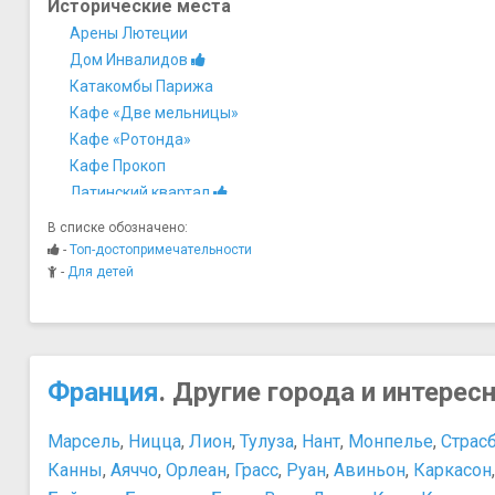
Исторические места
Арены Лютеции
Дом Инвалидов
Катакомбы Парижа
Кафе «Две мельницы»
Кафе «Ротонда»
Кафе Прокоп
Латинский квартал
Монмартр
В списке обозначено:
Остров Сите
-
Топ-достопримечательности
Площадь Бастилии
-
Для детей
Мосты
Мост Архиепархии
Музеи
Город науки и техники
Франция
. Другие города и интерес
Дом-музей Оноре де Бальзака
Лувр
Марсель
,
Ницца
,
Лион
,
Тулуза
,
Нант
,
Монпелье
,
Страс
Музей Карнавале
Канны
,
Аяччо
,
Орлеан
,
Грасс
,
Руан
,
Авиньон
,
Каркасон
Музей Мармоттан-Моне