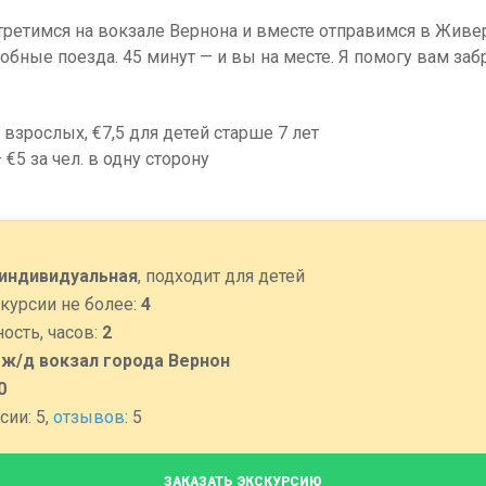
третимся на вокзале Вернона и вместе отправимся в Живе
бные поезда. 45 минут — и вы на месте. Я помогу вам заб
взрослых, €7,5 для детей старше 7 лет
€5 за чел. в одну сторону
индивидуальная
, подходит для детей
курсии не более:
4
ость, часов:
2
:
ж/д вокзал города Вернон
0
сии: 5,
отзывов
: 5
ЗАКАЗАТЬ ЭКСКУРСИЮ