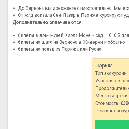
До Вернона вы доезжаете самостоятельно. Мы вс
От ж/д вокзала Сен-Лазар в Париже курсируют удо
Дополнительно оплачиваются:
билеты в дом-музей Клода Моне + сад — €10,5 для 
билеты на шатл из Вернона в Живерни и обратно — 
билеты на поезд из Парижа или Руана
Париж
Тип экскурсии:
Участников экс
Продолжительн
Место встречи
Стоимость:
€38
Рейтинг экскур