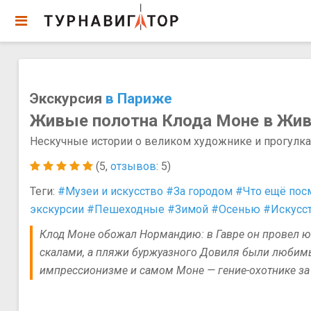
Экскурсия
в Париже
Живые полотна Клода Моне в Живе
Нескучные истории о великом художнике и прогулк
(5,
отзывов
: 5)
Теги:
#Музеи и искусство
#За городом
#Что ещё пос
экскурсии
#Пешеходные
#Зимой
#Осенью
#Искусст
Клод Моне обожал Нормандию: в Гавре он провел ю
скалами, а пляжи буржуазного Довиля были любимым
импрессионизме и самом Моне — гение-охотнике за