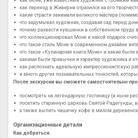
как Моне, уже известный художник с громким им
как переезд в Живерни отразился на его творчест
какие страсти занимали великого мастера (помимо
что задумывал художник, создавая сад перед до
почему развести кувшинки в собственном пруду 
что коллекционировал Моне и какой подарок счи
что такое стиль Моне в современном дизайне инте
что такое «Кулинарная книга Моне» и какие был
какими были привычки и характер художника и кто
как распознать идеальную импрессионистскую ра
и много других познавательных тонкостей, котор
После экскурсии вы сможете самостоятельно про
посмотреть на легендарную гостиницу (а ныне рест
посетить старинную церковь Святой Радегунды, в
а также выпить чашечку кофе в милом деревенс
Организационные детали
Как добраться: