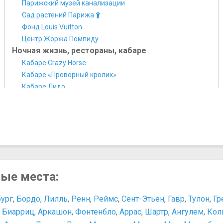
Парижский музей канализации
Сад растений Парижа
Фонд Louis Vuitton
Центр Жоржа Помпиду
Ночная жизнь, рестораны, кабаре
Кабаре Crazy Horse
Кабаре «Проворный кролик»
Кабаре Лидо
Мулен Руж
Ресторан Maxim's
Памятники, скульптуры, статуи
Луксорский обелиск
Мемориал жертвам депортации
Скульптура "Человек, проходящий сквозь стену"
Триумфальная арка
ные места:
Парки и природные достопримечательности
Булонский лес
бург
,
Бордо
,
Лилль
,
Ренн
,
Реймс
,
Сент-Этьен
,
Гавр
,
Тулон
,
Гр
Диснейленд
,
Биарриц
,
Аркашон
,
Фонтенбло
,
Аррас
,
Шартр
,
Ангулем
,
Кол
Люксембургский сад