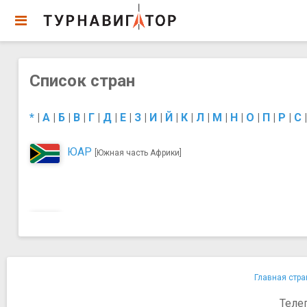
Список стран
*
|
А
|
Б
|
В
|
Г
|
Д
|
Е
|
З
|
И
|
Й
|
К
|
Л
|
М
|
Н
|
О
|
П
|
Р
|
С
ЮАР
[Южная часть Африки]
Главная стра
Теле