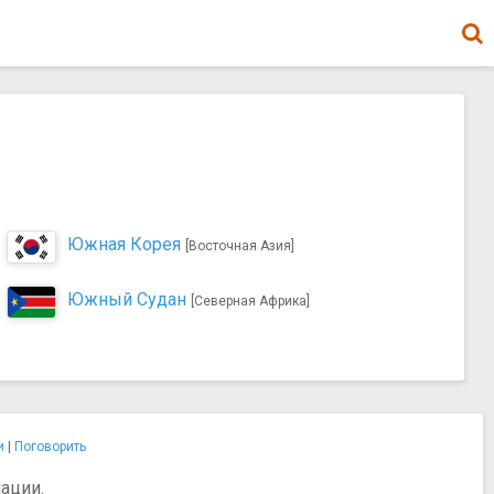
Южная Корея
[Восточная Азия]
Южный Судан
[Северная Африка]
и
|
Поговорить
ации.