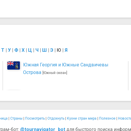
|
Т
|
У
|
Ф
|
Х
|
Ц
|
Ч
|
Ш
|
Э
|
Ю
|
Я
Южная Георгия и Южные Сандвичевы
Острова
[Южный океан]
ница
|
Страны
|
Посмотреть
|
Отдохнуть
|
Кухни стран мира
|
Полезное
|
Новост
грам-бот:
@tournavigator_bot
для быстрого поиска информ