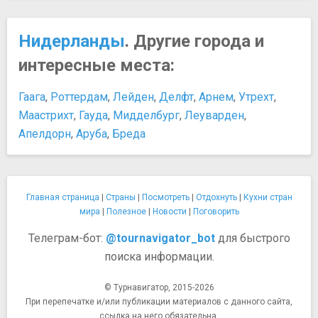
Нидерланды
. Другие города и
интересные места:
Гаага
,
Роттердам
,
Лейден
,
Делфт
,
Арнем
,
Утрехт
,
Маастрихт
,
Гауда
,
Мидделбург
,
Леуварден
,
Апелдорн
,
Аруба
,
Бреда
Главная страница
|
Страны
|
Посмотреть
|
Отдохнуть
|
Кухни стран
мира
|
Полезное
|
Новости
|
Поговорить
Телеграм-бот:
@tournavigator_bot
для быстрого
поиска информации.
© Турнавигатор, 2015-2026
При перепечатке и/или публикации материалов с данного сайта,
ссылка на него обязательна.