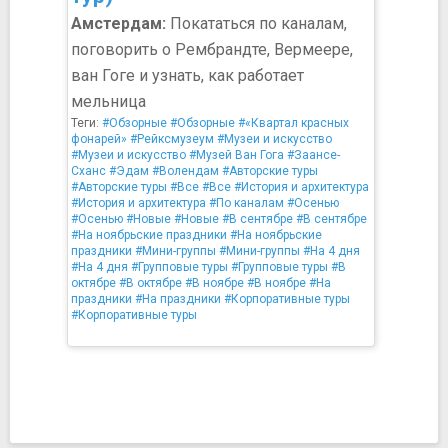
Амстердам:
Покататься по каналам,
поговорить о Рембрандте, Вермеере,
ван Гоге и узнать, как работает
мельница
Теги:
#Обзорные
#Обзорные
#«Квартал красных
фонарей»
#Рейксмузеум
#Музеи и искусство
#Музеи и искусство
#Музей Ван Гога
#Заансе-
Сханс
#Эдам
#Волендам
#Авторские туры
#Авторские туры
#Все
#Все
#История и архитектура
#История и архитектура
#По каналам
#Осенью
#Осенью
#Новые
#Новые
#В сентябре
#В сентябре
#На ноябрьские праздники
#На ноябрьские
праздники
#Мини-группы
#Мини-группы
#На 4 дня
#На 4 дня
#Групповые туры
#Групповые туры
#В
октябре
#В октябре
#В ноябре
#В ноябре
#На
праздники
#На праздники
#Корпоративные туры
#Корпоративные туры