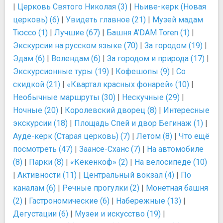
|
Церковь Святого Николая (3)
|
Ньиве-керк (Новая
церковь) (6)
|
Увидеть главное (21)
|
Музей мадам
Тюссо (1)
|
Лучшие (67)
|
Башня A’DAM Toren (1)
|
Экскурсии на русском языке (70)
|
За городом (19)
|
Эдам (6)
|
Волендам (6)
|
За городом и природа (17)
|
Экскурсионные туры (19)
|
Кофешопы (9)
|
Со
скидкой (21)
|
«Квартал красных фонарей» (10)
|
Необычные маршруты (30)
|
Нескучные (29)
|
Ночные (20)
|
Королевский дворец (8)
|
Интересные
экскурсии (18)
|
Площадь Спей и двор Бегинаж (1)
|
Ауде-керк (Старая церковь) (7)
|
Летом (8)
|
Что ещё
посмотреть (47)
|
Заансе-Сханс (7)
|
На автомобиле
(8)
|
Парки (8)
|
«Кёкенкоф» (2)
|
На велосипеде (10)
|
Активности (11)
|
Центральный вокзал (4)
|
По
каналам (6)
|
Речные прогулки (2)
|
Монетная башня
(2)
|
Гастрономические (6)
|
Набережные (13)
|
Дегустации (6)
|
Музеи и искусство (19)
|