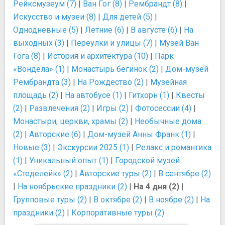
Рейксмузеум (7)
|
Ван Гог (8)
|
Рембрандт (8)
|
Искусство и музеи (8)
|
Для детей (5)
|
Однодневные (5)
|
Летние (6)
|
В августе (6)
|
На
выходных (3)
|
Переулки и улицы (7)
|
Музей Ван
Гога (8)
|
История и архитектура (10)
|
Парк
«Вондела» (1)
|
Монастырь бегинок (2)
|
Дом-музей
Рембрандта (3)
|
На Рождество (2)
|
Музейная
площадь (2)
|
На автобусе (1)
|
Гитхорн (1)
|
Квесты
(2)
|
Развлечения (2)
|
Игры (2)
|
Фотосессии (4)
|
Монастыри, церкви, храмы (2)
|
Необычные дома
(2)
|
Авторские (6)
|
Дом-музей Анны Франк (1)
|
Новые (3)
|
Экскурсии 2025 (1)
|
Релакс и романтика
(1)
|
Уникальный опыт (1)
|
Городской музей
«Стеделейк» (2)
|
Авторские туры (2)
|
В сентябре (2)
|
На ноябрьские праздники (2)
|
На 4 дня (2)
|
Групповые туры (2)
|
В октябре (2)
|
В ноябре (2)
|
На
праздники (2)
|
Корпоративные туры (2)