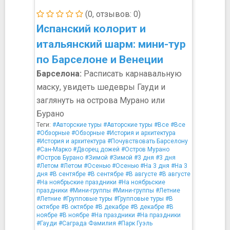
(0, отзывов: 0)
Испанский колорит и
итальянский шарм: мини-тур
по Барселоне и Венеции
Барселона:
Расписать карнавальную
маску, увидеть шедевры Гауди и
заглянуть на острова Мурано или
Бурано
Теги:
#Авторские туры
#Авторские туры
#Все
#Все
#Обзорные
#Обзорные
#История и архитектура
#История и архитектура
#Почувствовать Барселону
#Сан-Марко
#Дворец дожей
#Остров Мурано
#Остров Бурано
#Зимой
#Зимой
#3 дня
#3 дня
#Летом
#Летом
#Осенью
#Осенью
#На 3 дня
#На 3
дня
#В сентябре
#В сентябре
#В августе
#В августе
#На ноябрьские праздники
#На ноябрьские
праздники
#Мини-группы
#Мини-группы
#Летние
#Летние
#Групповые туры
#Групповые туры
#В
октябре
#В октябре
#В декабре
#В декабре
#В
ноябре
#В ноябре
#На праздники
#На праздники
#Гауди
#Саграда Фамилия
#Парк Гуэль