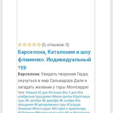
(0, отзывов: 0)
Барселона, Каталония и шоу
фламенко. Индивидуальный
тур
Барселона:
Увидеть творения Гауди,
окунуться в мир Сальвадора Дали и
загадать желание у горы Монтсеррат
Теги:
#Зимой
#3 дня
#Осенью
#На 3 дня
#На
ноябрьские праздники
#Мини-группы
#Групповые
туры
#В октябре
#В декабре
#В ноябре
#На
праздники
#Корпоративные туры
#Саграда
Фамилия
#Монтсеррат
#История и архитектура
#Обзорные
#Музеи и искусство
#Все
#Авторские