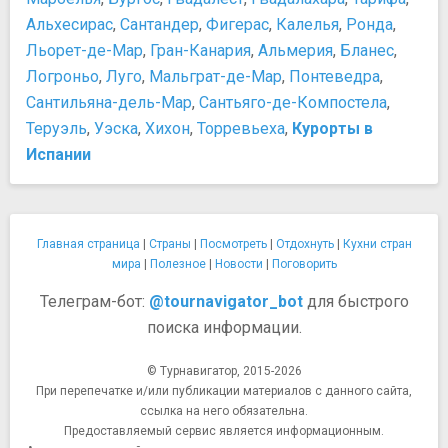
Альхесирас
,
Сантандер
,
Фигерас
,
Калелья
,
Ронда
,
Льорет-де-Мар
,
Гран-Канария
,
Альмерия
,
Бланес
,
Логроньо
,
Луго
,
Мальграт-де-Мар
,
Понтеведра
,
Сантильяна-дель-Мар
,
Сантьяго-де-Компостела
,
Теруэль
,
Уэска
,
Хихон
,
Торревьеха
,
Курорты в
Испании
Главная страница
|
Страны
|
Посмотреть
|
Отдохнуть
|
Кухни стран
мира
|
Полезное
|
Новости
|
Поговорить
Телеграм-бот:
@tournavigator_bot
для быстрого
поиска информации.
© Турнавигатор, 2015-2026
При перепечатке и/или публикации материалов с данного сайта,
ссылка на него обязательна.
Предоставляемый сервис является информационным.