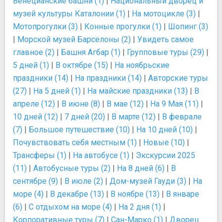
Венецианские башни (1)
|
Национальный дворец и
музей культуры Каталонии (1)
|
На мотоцикле (3)
|
Мотопрогулки (3)
|
Конные прогулки (1)
|
Шопинг (3)
|
Морской музей Барселоны (2)
|
Увидеть самое
главное (2)
|
Башня Агбар (1)
|
Групповые туры (29)
|
5 дней (1)
|
В октябре (15)
|
На ноябрьские
праздники (14)
|
На праздники (14)
|
Авторские туры
(27)
|
На 5 дней (1)
|
На майские праздники (13)
|
В
апреле (12)
|
В июне (8)
|
В мае (12)
|
На 9 Мая (11)
|
10 дней (12)
|
7 дней (20)
|
В марте (12)
|
В феврале
(7)
|
Большое путешествие (10)
|
На 10 дней (10)
|
Почувствовать себя местным (1)
|
Новые (10)
|
Трансферы (1)
|
На автобусе (1)
|
Экскурсии 2025
(11)
|
Автобусные туры (2)
|
На 8 дней (6)
|
В
сентябре (9)
|
В июле (2)
|
Дом-музей Гауди (3)
|
На
море (4)
|
В декабре (13)
|
В ноябре (13)
|
В январе
(6)
|
С отдыхом на море (4)
|
На 2 дня (1)
|
Корпоративные туры (7)
|
Сан-Марко (1)
|
Дворец