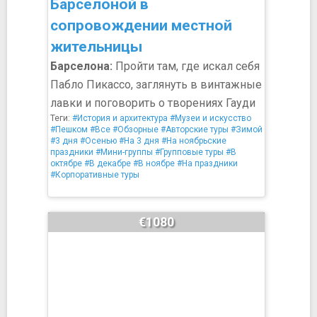
Барселоной в
сопровождении местной
жительницы
Барселона:
Пройти там, где искал себя
Пабло Пикассо, заглянуть в винтажные
лавки и поговорить о творениях Гауди
Теги:
#История и архитектура
#Музеи и искусство
#Пешком
#Все
#Обзорные
#Авторские туры
#Зимой
#3 дня
#Осенью
#На 3 дня
#На ноябрьские
праздники
#Мини-группы
#Групповые туры
#В
октябре
#В декабре
#В ноябре
#На праздники
#Корпоративные туры
€1080