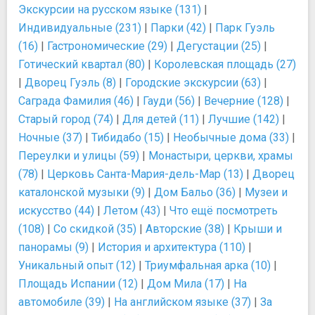
Экскурсии на русском языке (131)
|
Индивидуальные (231)
|
Парки (42)
|
Парк Гуэль
(16)
|
Гастрономические (29)
|
Дегустации (25)
|
Готический квартал (80)
|
Королевская площадь (27)
|
Дворец Гуэль (8)
|
Городские экскурсии (63)
|
Саграда Фамилия (46)
|
Гауди (56)
|
Вечерние (128)
|
Старый город (74)
|
Для детей (11)
|
Лучшие (142)
|
Ночные (37)
|
Тибидабо (15)
|
Необычные дома (33)
|
Переулки и улицы (59)
|
Монастыри, церкви, храмы
(78)
|
Церковь Санта-Мария-дель-Мар (13)
|
Дворец
каталонской музыки (9)
|
Дом Бальо (36)
|
Музеи и
искусство (44)
|
Летом (43)
|
Что ещё посмотреть
(108)
|
Со скидкой (35)
|
Авторские (38)
|
Крыши и
панорамы (9)
|
История и архитектура (110)
|
Уникальный опыт (12)
|
Триумфальная арка (10)
|
Площадь Испании (12)
|
Дом Мила (17)
|
На
автомобиле (39)
|
На английском языке (37)
|
За