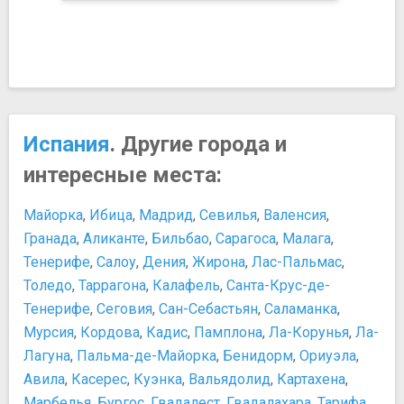
Испания
. Другие города и
интересные места:
Майорка
,
Ибица
,
Мадрид
,
Севилья
,
Валенсия
,
Гранада
,
Аликанте
,
Бильбао
,
Сарагоса
,
Малага
,
Тенерифе
,
Салоу
,
Дения
,
Жирона
,
Лас-Пальмас
,
Толедо
,
Таррагона
,
Калафель
,
Санта-Крус-де-
Тенерифе
,
Сеговия
,
Сан-Себастьян
,
Саламанка
,
Мурсия
,
Кордова
,
Кадис
,
Памплона
,
Ла-Корунья
,
Ла-
Лагуна
,
Пальма-де-Майорка
,
Бенидорм
,
Ориуэла
,
Авила
,
Касерес
,
Куэнка
,
Вальядолид
,
Картахена
,
Марбелья
,
Бургос
,
Гвадалест
,
Гвадалахара
,
Тарифа
,