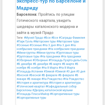
экспресс-тур по Барселоне и
Мадриду
Барселона:
Пройтись по улицам
Готического квартала, увидеть
шедевры каталонского модерна и
зайти в музей Прадо
Теги:
#Музей Прадо
#Все
#Все
#Саграда Фамилия
#Парк Гуэль
#Авторские туры
#Авторские туры
#Осенью
#Осенью
#На 3 дня
#На 3 дня
#На
ноябрьские праздники
#На ноябрьские праздники
#Мини-группы
#Мини-группы
#Групповые туры
#Групповые туры
#На праздники
#На праздники
#Обзорные
#Обзорные
#Площадь Пуэрто-дель-Соль
#В декабре
#В декабре
#В марте
#В марте
#В
ноябре
#В ноябре
#На 8 Марта
#На 8 Марта
#Площадь Испании
#Зимой
#Зимой
#3 дня
#3 дня
#Весной
#Весной
#В феврале
#В феврале
#В
январе
#В январе
#На Рождество
#На Рождество
#История и архитектура
#История и архитектура
#Готический квартал
#Кафедральный собор
Барселоны
#Дворец каталонской музыки
#Площадь Пласа-Майор
#Корпоративные туры
#Корпоративные туры