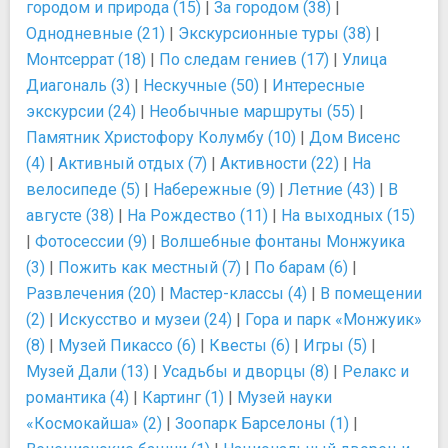
городом и природа (15)
|
За городом (38)
|
Однодневные (21)
|
Экскурсионные туры (38)
|
Монтсеррат (18)
|
По следам гениев (17)
|
Улица
Диагональ (3)
|
Нескучные (50)
|
Интересные
экскурсии (24)
|
Необычные маршруты (55)
|
Памятник Христофору Колумбу (10)
|
Дом Висенс
(4)
|
Активный отдых (7)
|
Активности (22)
|
На
велосипеде (5)
|
Набережные (9)
|
Летние (43)
|
В
августе (38)
|
На Рождество (11)
|
На выходных (15)
|
Фотосессии (9)
|
Волшебные фонтаны Монжуика
(3)
|
Пожить как местный (7)
|
По барам (6)
|
Развлечения (20)
|
Мастер-классы (4)
|
В помещении
(2)
|
Искусство и музеи (24)
|
Гора и парк «Монжуик»
(8)
|
Музей Пикассо (6)
|
Квесты (6)
|
Игры (5)
|
Музей Дали (13)
|
Усадьбы и дворцы (8)
|
Релакс и
романтика (4)
|
Картинг (1)
|
Музей науки
«Космокайша» (2)
|
Зоопарк Барселоны (1)
|