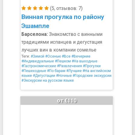
(5, отзывов: 7)
Винная прогулка по району
Эшампле
Барселона:
Знакомство с винными
традициями испанцев и дегустация
лучших вин в компании сомелье
Теги:
#Зимой
#Осенью
#Все
#Вечерние
#Индивидуальные
#Пешком
#На выходные
#Гастрономические
#Развлечения
#Прогулки
#Пешеходные
#По барам
#Лучшие
#На английском
языке
#Дегустации
#Ночные
#Городские экскурсии
#Экскурсии на русском языке
от €110