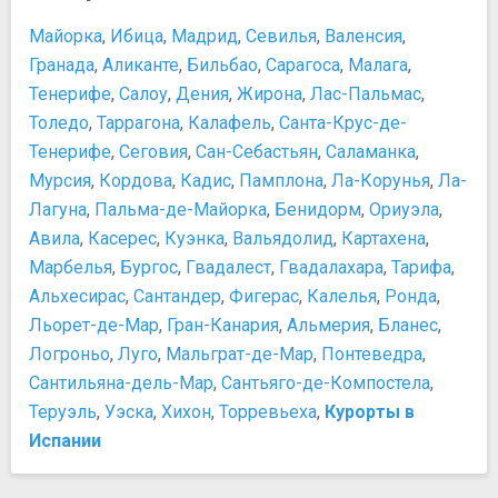
Майорка
,
Ибица
,
Мадрид
,
Севилья
,
Валенсия
,
Гранада
,
Аликанте
,
Бильбао
,
Сарагоса
,
Малага
,
Тенерифе
,
Салоу
,
Дения
,
Жирона
,
Лас-Пальмас
,
Толедо
,
Таррагона
,
Калафель
,
Санта-Крус-де-
Тенерифе
,
Сеговия
,
Сан-Себастьян
,
Саламанка
,
Мурсия
,
Кордова
,
Кадис
,
Памплона
,
Ла-Корунья
,
Ла-
Лагуна
,
Пальма-де-Майорка
,
Бенидорм
,
Ориуэла
,
Авила
,
Касерес
,
Куэнка
,
Вальядолид
,
Картахена
,
Марбелья
,
Бургос
,
Гвадалест
,
Гвадалахара
,
Тарифа
,
Альхесирас
,
Сантандер
,
Фигерас
,
Калелья
,
Ронда
,
Льорет-де-Мар
,
Гран-Канария
,
Альмерия
,
Бланес
,
Логроньо
,
Луго
,
Мальграт-де-Мар
,
Понтеведра
,
Сантильяна-дель-Мар
,
Сантьяго-де-Компостела
,
Теруэль
,
Уэска
,
Хихон
,
Торревьеха
,
Курорты в
Испании