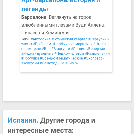
Арт-Барселона: история и
легенды
Барселона:
Взглянуть на город
влюблёнными глазами Вуди Аллена,
Пикассо и Хемингуэя
Теги:
#Авторские
#Готический квартал
#Переулки и
улицы
#По барам
#Необычные маршруты
#Что ещё
посмотреть
#Все
#В августе
#Летние
#Вечерние
#Индивидуальные
#Пешком
#Летом
#Развлечения
#Прогулки
#Осенью
#Тематические
#Экспресс-
экскурсии
#Пешеходные
#Зимой
Испания
. Другие города и
интересные места: