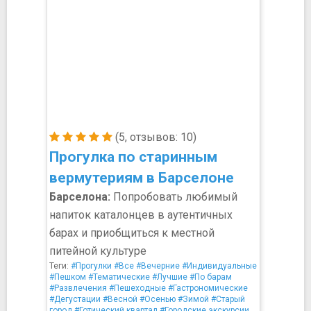
(5, отзывов: 10)
Прогулка по старинным
вермутериям в Барселоне
Барселона:
Попробовать любимый
напиток каталонцев в аутентичных
барах и приобщиться к местной
питейной культуре
Теги:
#Прогулки
#Все
#Вечерние
#Индивидуальные
#Пешком
#Тематические
#Лучшие
#По барам
#Развлечения
#Пешеходные
#Гастрономические
#Дегустации
#Весной
#Осенью
#Зимой
#Старый
город
#Готический квартал
#Городские экскурсии