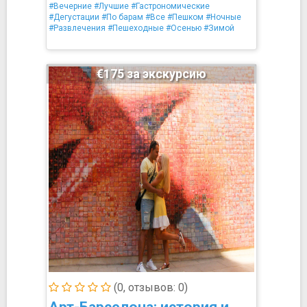
#Вечерние
#Лучшие
#Гастрономические
#Дегустации
#По барам
#Все
#Пешком
#Ночные
#Развлечения
#Пешеходные
#Осенью
#Зимой
€175 за экскурсию
(0, отзывов: 0)