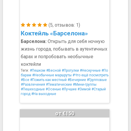
(5, отзывов: 1)
Коктейль «Барселона»
Барселона:
Открыть для себя ночную
жизнь города, побывать в аутентичных
барах и попробовать необычные
коктейли
Теги:
#Пешком
#Весной
#Прогулки
#Нескучные
#По
барам
#Необычные маршруты
#Что ещё посмотреть
#Все
#Пожить как местный
#Вечерние
#Групповые
#Развлечения
#Тематические
#Мини-группы
#Пешеходные
#Осенью
#Лучшие
#Зимой
#Старый
город
#На выходные
от €150