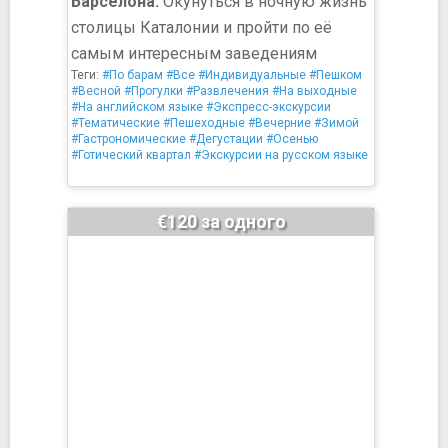
Барселона:
Окунуться в ночную жизнь
столицы Каталонии и пройти по её
самым интересным заведениям
Теги:
#По барам
#Все
#Индивидуальные
#Пешком
#Весной
#Прогулки
#Развлечения
#На выходные
#На английском языке
#Экспресс-экскурсии
#Тематические
#Пешеходные
#Вечерние
#Зимой
#Гастрономические
#Дегустации
#Осенью
#Готический квартал
#Экскурсии на русском языке
€120 за одного