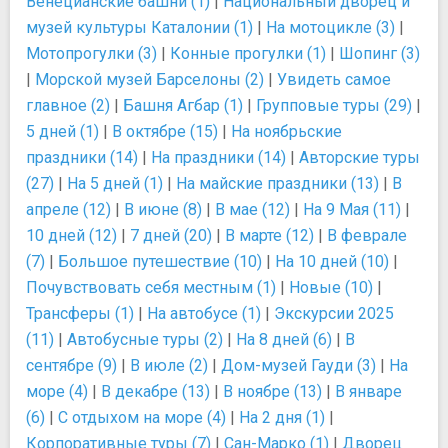
Венецианские башни (1)
|
Национальный дворец и
музей культуры Каталонии (1)
|
На мотоцикле (3)
|
Мотопрогулки (3)
|
Конные прогулки (1)
|
Шопинг (3)
|
Морской музей Барселоны (2)
|
Увидеть самое
главное (2)
|
Башня Агбар (1)
|
Групповые туры (29)
|
5 дней (1)
|
В октябре (15)
|
На ноябрьские
праздники (14)
|
На праздники (14)
|
Авторские туры
(27)
|
На 5 дней (1)
|
На майские праздники (13)
|
В
апреле (12)
|
В июне (8)
|
В мае (12)
|
На 9 Мая (11)
|
10 дней (12)
|
7 дней (20)
|
В марте (12)
|
В феврале
(7)
|
Большое путешествие (10)
|
На 10 дней (10)
|
Почувствовать себя местным (1)
|
Новые (10)
|
Трансферы (1)
|
На автобусе (1)
|
Экскурсии 2025
(11)
|
Автобусные туры (2)
|
На 8 дней (6)
|
В
сентябре (9)
|
В июле (2)
|
Дом-музей Гауди (3)
|
На
море (4)
|
В декабре (13)
|
В ноябре (13)
|
В январе
(6)
|
С отдыхом на море (4)
|
На 2 дня (1)
|
Корпоративные туры (7)
|
Сан-Марко (1)
|
Дворец