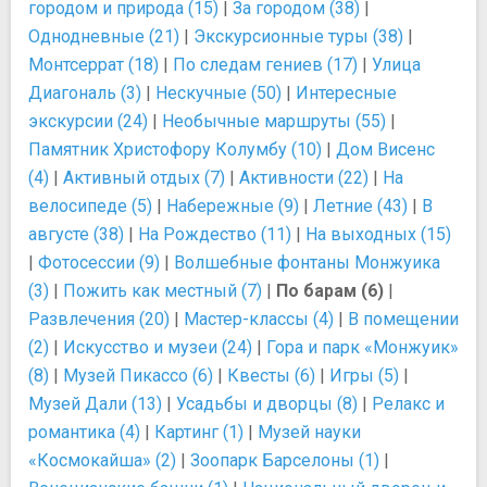
городом и природа (15)
|
За городом (38)
|
Однодневные (21)
|
Экскурсионные туры (38)
|
Монтсеррат (18)
|
По следам гениев (17)
|
Улица
Диагональ (3)
|
Нескучные (50)
|
Интересные
экскурсии (24)
|
Необычные маршруты (55)
|
Памятник Христофору Колумбу (10)
|
Дом Висенс
(4)
|
Активный отдых (7)
|
Активности (22)
|
На
велосипеде (5)
|
Набережные (9)
|
Летние (43)
|
В
августе (38)
|
На Рождество (11)
|
На выходных (15)
|
Фотосессии (9)
|
Волшебные фонтаны Монжуика
(3)
|
Пожить как местный (7)
|
По барам (6)
|
Развлечения (20)
|
Мастер-классы (4)
|
В помещении
(2)
|
Искусство и музеи (24)
|
Гора и парк «Монжуик»
(8)
|
Музей Пикассо (6)
|
Квесты (6)
|
Игры (5)
|
Музей Дали (13)
|
Усадьбы и дворцы (8)
|
Релакс и
романтика (4)
|
Картинг (1)
|
Музей науки
«Космокайша» (2)
|
Зоопарк Барселоны (1)
|