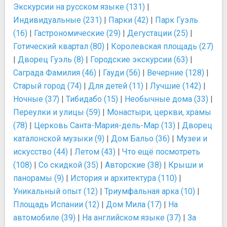
Экскурсии на русском языке (131)
|
Индивидуальные (231)
|
Парки (42)
|
Парк Гуэль
(16)
|
Гастрономические (29)
|
Дегустации (25)
|
Готический квартал (80)
|
Королевская площадь (27)
|
Дворец Гуэль (8)
|
Городские экскурсии (63)
|
Саграда Фамилия (46)
|
Гауди (56)
|
Вечерние (128)
|
Старый город (74)
|
Для детей (11)
|
Лучшие (142)
|
Ночные (37)
|
Тибидабо (15)
|
Необычные дома (33)
|
Переулки и улицы (59)
|
Монастыри, церкви, храмы
(78)
|
Церковь Санта-Мария-дель-Мар (13)
|
Дворец
каталонской музыки (9)
|
Дом Бальо (36)
|
Музеи и
искусство (44)
|
Летом (43)
|
Что ещё посмотреть
(108)
|
Со скидкой (35)
|
Авторские (38)
|
Крыши и
панорамы (9)
|
История и архитектура (110)
|
Уникальный опыт (12)
|
Триумфальная арка (10)
|
Площадь Испании (12)
|
Дом Мила (17)
|
На
автомобиле (39)
|
На английском языке (37)
|
За