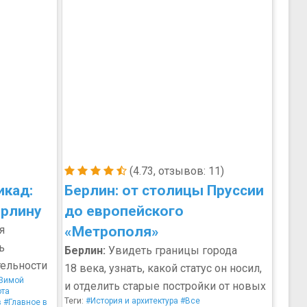
(4.73, отзывов: 11)
икад:
Берлин: от столицы Пруссии
ерлину
до европейского
я
«Метрополя»
ь
Берлин:
Увидеть границы города
ельности
18 века, узнать, какой статус он носил,
Зимой
и отделить старые постройки от новых
ота
Теги:
#История и архитектура
#Все
в
#Главное в