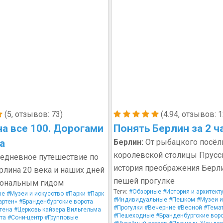
(5, отзывов: 73)
(4.94, отзывов: 1
на все 100. Дорогами
Понять Берлин за 2 ч
а
Берлин:
От рыбацкого посёл
королевской столицы Прусс
едневное путешествие по
история преображения Берли
рлина 20 века и наших дней
пешей прогулке
иональным гидом
Теги:
#Обзорные
#История и архитект
ые
#Музеи и искусство
#Парки
#Парк
#Индивидуальные
#Пешком
#Музеи и
артен»
#Бранденбургские ворота
#Прогулки
#Вечерние
#Весной
#Тема
тена
#Церковь кайзера Вильгельма
#Пешеходные
#Бранденбургские вор
та
#Сони-центр
#Групповые