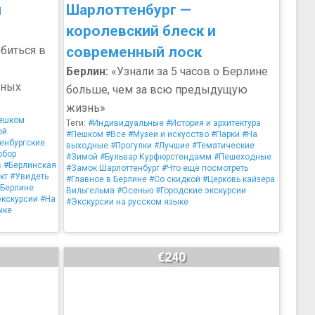
м
Шарлоттенбург —
королевский блеск и
биться в
современный лоск
Берлин:
«Узнали за 5 часов о Берлине
тных
больше, чем за всю предыдущую
жизнь»
ешком
Теги:
#Индивидуальные
#История и архитектура
ой
#Пешком
#Все
#Музеи и искусство
#Парки
#На
енбургские
выходные
#Прогулки
#Лучшие
#Тематические
обор
#Зимой
#Бульвар Курфюрстендамм
#Пешеходные
в
#Берлинская
#Замок Шарлоттенбург
#Что ещё посмотреть
кт
#Увидеть
#Главное в Берлине
#Со скидкой
#Церковь кайзера
 Берлине
Вильгельма
#Осенью
#Городские экскурсии
экскурсии
#На
#Экскурсии на русском языке
ыке
€240