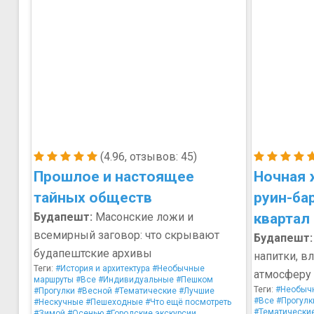
(4.96, отзывов: 45)
Прошлое и настоящее
Ночная 
тайных обществ
руин-ба
Будапешт:
Масонские ложи и
квартал
всемирный заговор: что скрывают
Будапешт:
будапештские архивы
напитки, в
Теги:
#История и архитектура
#Необычные
атмосферу 
маршруты
#Все
#Индивидуальные
#Пешком
Теги:
#Необыч
#Прогулки
#Весной
#Тематические
#Лучшие
#Все
#Прогулк
#Нескучные
#Пешеходные
#Что ещё посмотреть
#Тематически
#Зимой
#Осенью
#Городские экскурсии