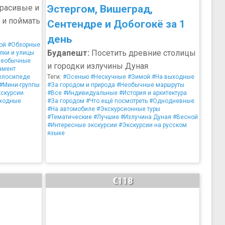
расивые и
Эстергом, Вишеград,
 и поймать
Сентендре и Добогокё за 1
день
ой
#Обзорные
Будапешт:
Посетить древние столицы
лки и улицы
Необычные
и городки излучины Дуная
амент
елосипеде
Теги:
#Осенью
#Нескучные
#Зимой
#На выходные
#Мини-группы
#За городом и природа
#Необычные маршруты
кскурсии
#Все
#Индивидуальные
#История и архитектура
ходные
#За городом
#Что ещё посмотреть
#Однодневные
#На автомобиле
#Экскурсионные туры
#Тематические
#Лучшие
#Излучина Дуная
#Весной
#Интересные экскурсии
#Экскурсии на русском
языке
€118