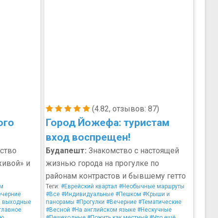
(4.82, отзывов: 87)
ого
Город Йожефа: туристам
вход воспрещен!
ство
Будапешт:
Знакомство с настоящей
живой» и
жизнью города на прогулке по
районам контрастов и бывшему гетто
м
Теги:
#Еврейский квартал
#Необычные маршруты
ечерние
#Все
#Индивидуальные
#Пешком
#Крыши и
а выходные
панорамы
#Прогулки
#Вечерние
#Тематические
главное
#Весной
#На английском языке
#Нескучные
ью
#Пешеходные
#Пожить как местный
#Что ещё