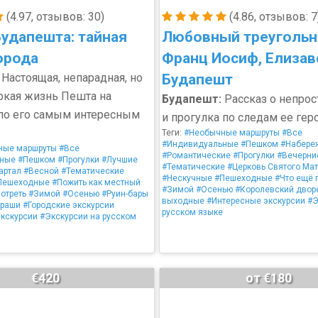
(4.97, отзывов: 30)
(4.86, отзывов: 7
удапешта: тайная
Любовный треугольн
орода
Франц Иосиф, Елизав
Настоящая, непарадная, но
Будапешт
ркая жизнь Пешта на
Будапешт:
Рассказ о непро
по его самым интересным
и прогулка по следам ее гер
Теги:
#Необычные маршруты
#Все
#Индивидуальные
#Пешком
#Набере
ные маршруты
#Все
#Романтические
#Прогулки
#Вечерни
ьные
#Пешком
#Прогулки
#Лучшие
#Тематические
#Церковь Святого Ма
артал
#Весной
#Тематические
#Нескучные
#Пешеходные
#Что ещё 
Пешеходные
#Пожить как местный
#Зимой
#Осенью
#Королевский двор
отреть
#Зимой
#Осенью
#Руин-бары
выходные
#Интересные экскурсии
#Э
драши
#Городские экскурсии
русском языке
экскурсии
#Экскурсии на русском
€420
от €180