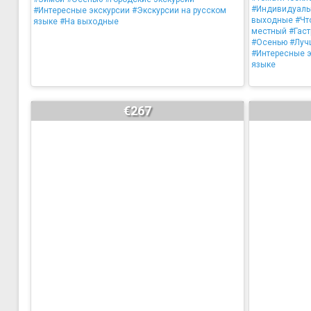
#Индивидуал
#Интересные экскурсии
#Экскурсии на русском
выходные
#Чт
языке
#На выходные
местный
#Гас
#Осенью
#Луч
#Интересные 
языке
€267