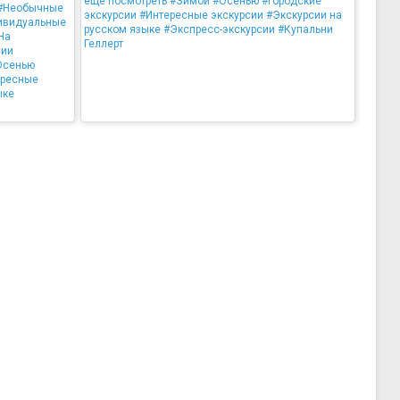
ещё посмотреть
#Зимой
#Осенью
#Городские
#Необычные
экскурсии
#Интересные экскурсии
#Экскурсии на
ивидуальные
русском языке
#Экспресс-экскурсии
#Купальни
На
Геллерт
сии
Осенью
ересные
ыке