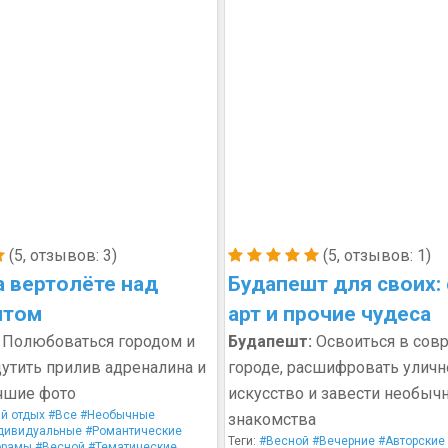
(5, отзывов: 3)
(5, отзывов: 1)
а вертолёте над
Будапешт для своих: 
штом
арт и прочие чудеса
Полюбоваться городом и
Будапешт:
Освоиться в сов
утить прилив адреналина и
городе, расшифровать уличн
чшие фото
искусство и завести необыч
й отдых
#Все
#Необычные
знакомства
дивидуальные
#Романтические
Теги:
#Весной
#Вечерние
#Авторские
орамы
#Весной
#Тематические