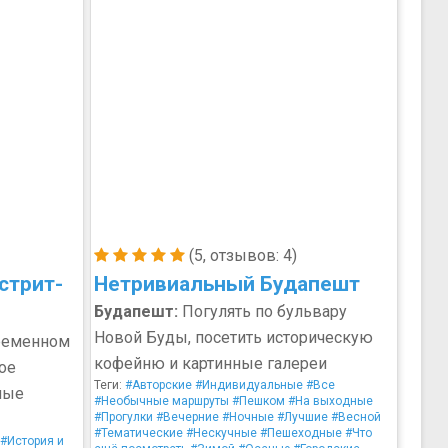
(5, отзывов: 4)
стрит-
Нетривиальный Будапешт
Будапешт:
Погулять по бульвару
Новой Буды, посетить историческую
ременном
кофейню и картинные галереи
ое
Теги:
#Авторские
#Индивидуальные
#Все
ные
#Необычные маршруты
#Пешком
#На выходные
#Прогулки
#Вечерние
#Ночные
#Лучшие
#Весной
#Тематические
#Нескучные
#Пешеходные
#Что
#История и