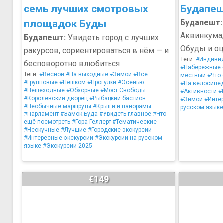
семь лучших смотровых
Будапеш
площадок Буды
Будапешт:
Аквинкума,
Будапешт:
Увидеть город с лучших
Обуды и о
ракурсов, сориентироваться в нём — и
Теги:
#Индиви
бесповоротно влюбиться
#Набережные
Теги:
#Весной
#На выходные
#Зимой
#Все
местный
#Что
#Групповые
#Пешком
#Прогулки
#Осенью
#На велосипе
#Пешеходные
#Обзорные
#Мост Свободы
#Активности
#
#Королевский дворец
#Рыбацкий бастион
#Зимой
#Инте
#Необычные маршруты
#Крыши и панорамы
русском языке
#Парламент
#Замок Буда
#Увидеть главное
#Что
ещё посмотреть
#Гора Геллерт
#Тематические
#Нескучные
#Лучшие
#Городские экскурсии
#Интересные экскурсии
#Экскурсии на русском
языке
#Экскурсии 2025
€149