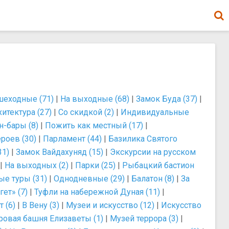
еходные (71)
|
На выходные (68)
|
Замок Буда (37)
|
хитектура (27)
|
Со скидкой (2)
|
Индивидуальные
н-бары (8)
|
Пожить как местный (17)
|
роев (30)
|
Парламент (44)
|
Базилика Святого
31)
|
Замок Вайдахуняд (15)
|
Экскурсии на русском
|
На выходных (2)
|
Парки (25)
|
Рыбацкий бастион
е туры (31)
|
Однодневные (29)
|
Балатон (8)
|
За
ет» (7)
|
Туфли на набережной Дуная (11)
|
 (6)
|
В Вену (3)
|
Музеи и искусство (12)
|
Искусство
ровая башня Елизаветы (1)
|
Музей террора (3)
|