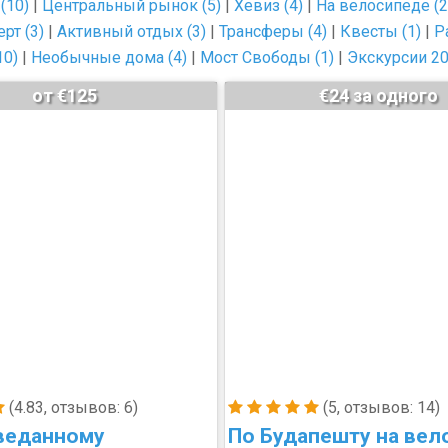
(10)
|
Центральный рынок (5)
|
Хевиз (4)
|
На велосипеде (2
рт (3)
|
Активный отдых (3)
|
Трансферы (4)
|
Квесты (1)
|
Р
10)
|
Необычные дома (4)
|
Мост Свободы (1)
|
Экскурсии 20
от €125
€24 за одного
(4.83, отзывов: 6)
(5, отзывов: 14)
веданному
По Будапешту на вел