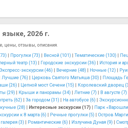
 языке, 2026 г.
е, цены, отзывы, описания.
73)
|
Прогулки (73)
|
Весной (101)
|
Тематические (130)
|
Пеш
перный театр (13)
|
Городские экскурсии (36)
|
История и ар
Экспресс-экскурсии (46)
|
Вечерние (48)
|
Ночные (12)
|
Руи
|
Лучшие (76)
|
Церковь Святого Матьяша (30)
|
Площадь Ге
ши (26)
|
Цепной мост Сечени (15)
|
Королевский дворец (
ы (29)
|
Крыши и панорамы (34)
|
Летние (7)
|
В августе (7)
треть (62)
|
За городом (31)
|
На автобусе (6)
|
Экскурсионны
кучные (28)
|
Интересные экскурсии (17)
|
Парк «Варошлиг
кскурсии к 8 марта (6)
|
Речные прогулки (5)
|
Остров Маргит
галерея (3)
|
Романтические (6)
|
Излучина Дуная (9)
|
Смот