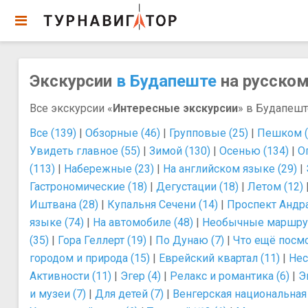
Экскурсии
в Будапеште
на русском
Все экскурсии «
Интересные экскурсии
» в Будапешт
Все (139)
|
Обзорные (46)
|
Групповые (25)
|
Пешком (
Увидеть главное (55)
|
Зимой (130)
|
Осенью (134)
|
О
(113)
|
Набережные (23)
|
На английском языке (29)
|
Гастрономические (18)
|
Дегустации (18)
|
Летом (12)
Иштвана (28)
|
Купальня Сечени (14)
|
Проспект Андра
языке (74)
|
На автомобиле (48)
|
Необычные маршрут
(35)
|
Гора Геллерт (19)
|
По Дунаю (7)
|
Что ещё посмо
городом и природа (15)
|
Еврейский квартал (11)
|
Нес
Активности (11)
|
Эгер (4)
|
Релакс и романтика (6)
|
Э
и музеи (7)
|
Для детей (7)
|
Венгерская национальная 