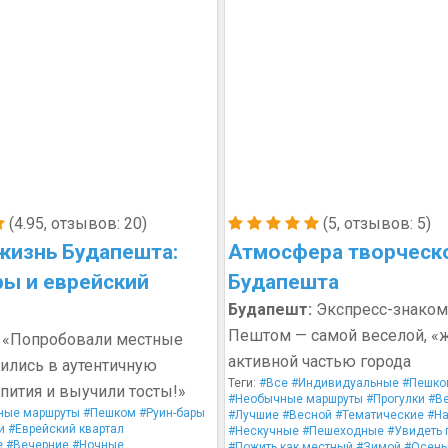
(4.95, отзывов: 20)
(5, отзывов: 5)
жизнь Будапешта:
Атмосфера творческ
ры и еврейский
Будапешта
Будапешт:
Экспресс-знаком
Пештом — самой веселой, «
«Попробовали местные
активной частью города
лились в аутентичную
Теги:
#Все
#Индивидуальные
#Пешко
пития и выучили тосты!»
#Необычные маршруты
#Прогулки
#В
ные маршруты
#Пешком
#Руин-бары
#Лучшие
#Весной
#Тематические
#Н
и
#Еврейский квартал
#Нескучные
#Пешеходные
#Увидеть 
е
#Вечерние
#Ночные
#Пожить как местный
#Зимой
#Осен