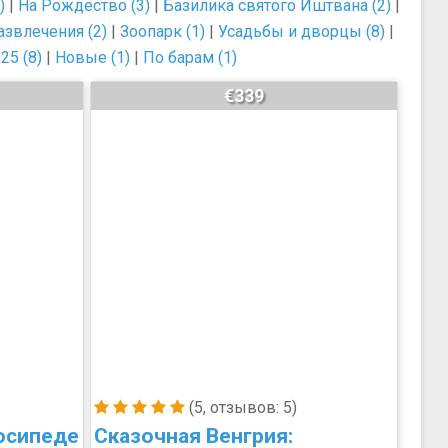
)
|
На Рождество (3)
|
Базилика святого Иштвана (2)
|
азвлечения (2)
|
Зоопарк (1)
|
Усадьбы и дворцы (8)
|
25 (8)
|
Новые (1)
|
По барам (1)
€339
(5, отзывов: 5)
осипеде
Сказочная Венгрия: