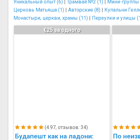
Уникальный опыт (6)
|
Трамвай №2 (1)
|
Мини-группы 
Церковь Матьяша (1)
|
Авторские (8)
|
Купальни Гелле
Монастыри, церкви, храмы (11)
|
Переулки и улицы (
€25 за одного
(4.97, отзывов: 34)
Будапешт как на ладони:
По неиз