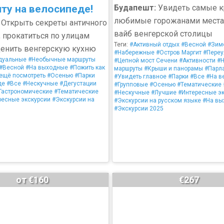
ту на велосипеде!
Будапешт:
Увидеть самые к
любимые горожанами места
Открыть секреты античного
вайб венгерской столицы
 прокатиться по улицам
Теги:
#Активный отдых
#Весной
#Зим
ценить венгерскую кухню
#Набережные
#Остров Маргит
#Переу
дуальные
#Необычные маршруты
#Цепной мост Сечени
#Активности
#
#Весной
#На выходные
#Пожить как
маршруты
#Крыши и панорамы
#Парл
 ещё посмотреть
#Осенью
#Парки
#Увидеть главное
#Парки
#Все
#На в
де
#Все
#Нескучные
#Дегустации
#Групповые
#Осенью
#Тематические
Гастрономические
#Тематические
#Нескучные
#Лучшие
#Интересные э
ресные экскурсии
#Экскурсии на
#Экскурсии на русском языке
#На вы
#Экскурсии 2025
от €160
€267