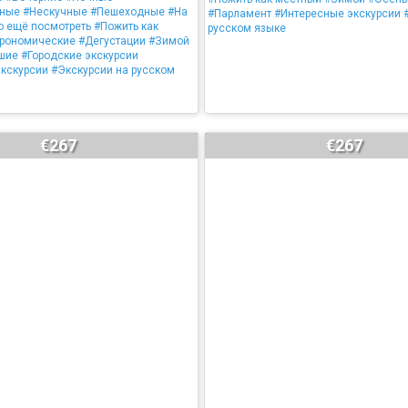
ьные
#Нескучные
#Пешеходные
#На
#Парламент
#Интересные экскурсии
о ещё посмотреть
#Пожить как
русском языке
трономические
#Дегустации
#Зимой
шие
#Городские экскурсии
экскурсии
#Экскурсии на русском
€267
€267