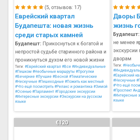
(5, отзывов: 17)
Еврейский квартал
Дворы Б
Будапешта: новая жизнь
жизнь г
среди старых камней
Будапешт:
не менее я
Будапешт:
Прикоснуться к богатой и
экскурсии 
непростой судьбе старинного района и
дворам
проникнуться духом его новой жизни
Теги:
#Необыч
Теги:
#Еврейский квартал
#Все
#Индивидуальные
#Индивидуал
#Пешком
#Необычные маршруты
#Прогулки
#Еврейский кв
#Вечерние
#Лучшие
#Весной
#Тематические
#Нескучные
#
#Нескучные
#Пешеходные
#Пожить как местный
#Что ещё посм
#Что ещё посмотреть
#Релакс и романтика
#Зимой
#Проспект Ан
#Осенью
#Парламент
#Городские экскурсии
#Интересные 
#Интересные экскурсии
#Экскурсии на русском
языке
языке
€120