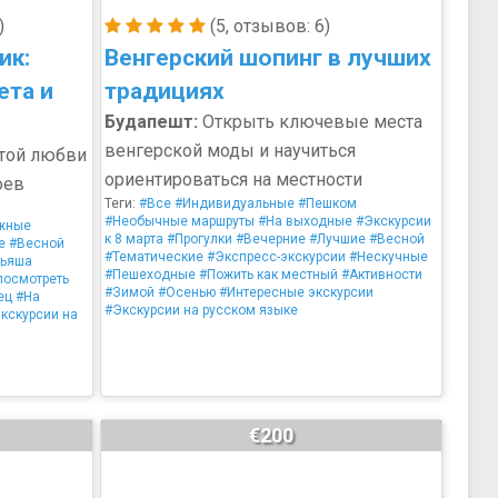
)
(5, отзывов: 6)
ик:
Венгерский шопинг в лучших
ета и
традициях
Будапешт:
Открыть ключевые места
венгерской моды и научиться
стой любви
ориентироваться на местности
оев
Теги:
#Все
#Индивидуальные
#Пешком
#Необычные маршруты
#На выходные
#Экскурсии
жные
к 8 марта
#Прогулки
#Вечерние
#Лучшие
#Весной
е
#Весной
#Тематические
#Экспресс-экскурсии
#Нескучные
тьяша
#Пешеходные
#Пожить как местный
#Активности
посмотреть
#Зимой
#Осенью
#Интересные экскурсии
ец
#На
#Экскурсии на русском языке
кскурсии на
€200