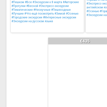
#Пешком
#Все
#Экскурсии к 8 марта
#Авторские
#Экспресс-экс
#Прогулки
#Весной
#Экспресс-экскурсии
английском я
#Тематические
#Нескучные
#Пешеходные
#Осенью
#Гора
#Лучшие
#Что ещё посмотреть
#Зимой
#Осенью
#Экскурсии на
#Городские экскурсии
#Интересные экскурсии
#Экскурсии на русском языке
€435