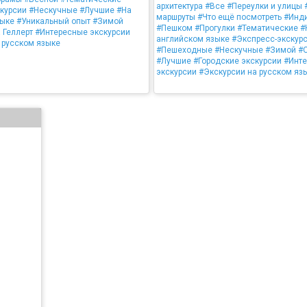
архитектура
#Все
#Переулки и улицы
курсии
#Нескучные
#Лучшие
#На
маршруты
#Что ещё посмотреть
#Инд
зыке
#Уникальный опыт
#Зимой
#Пешком
#Прогулки
#Тематические
#
 Геллерт
#Интересные экскурсии
английском языке
#Экспресс-экскур
 русском языке
#Пешеходные
#Нескучные
#Зимой
#
#Лучшие
#Городские экскурсии
#Инт
экскурсии
#Экскурсии на русском яз