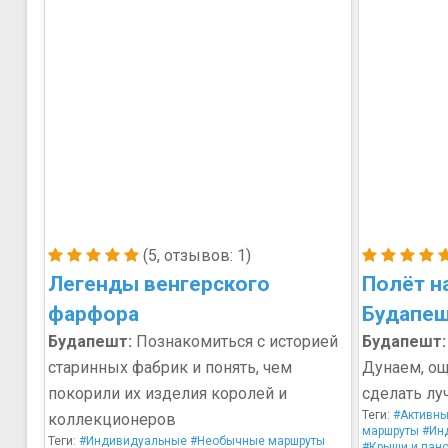
(5, отзывов: 1)
Легенды венгерского
Полёт н
фарфора
Будапе
Будапешт:
Познакомиться с историей
Будапешт:
старинных фабрик и понять, чем
Дунаем, ощ
покорили их изделия королей и
сделать лу
Теги:
#Активны
коллекционеров
маршруты
#Ин
Теги:
#Индивидуальные
#Необычные маршруты
#Крыши и пан