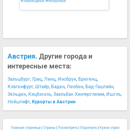
#Пешеходные
#Нескучные
Австрия
. Другие города и
интересные места:
Зальцбург
,
Грац
,
Линц
,
Инсбрук
,
Брегенц
,
Клагенфурт
,
Штайр
,
Баден
,
Леобен
,
Бад-Гаштайн
,
Зёльден
,
Кицбюэль
,
Заальбах-Хинтерглемм
,
Ишгль
,
Нойштифт
,
Курорты в Австрии
Главная страница
|
Страны
|
Посмотреть
|
Отдохнуть
|
Кухни стран