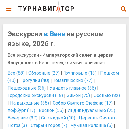
Экскурсии
в Вене
на русском
языке, 2026 г.
Все экскурсии «
Императорский склеп в церкви
Капуцинов
» в Вене, цены, отзывы, описания.
Все (88)
|
Обзорные (27)
|
Групповые (13)
|
Пешком
(40)
|
Прогулки (40)
|
Тематические (77)
|
Пешеходные (36)
|
Увидеть главное (36)
|
Городские экскурсии (18)
|
Зимой (75)
|
Осенью (82)
|
На выходные (35)
|
Собор Святого Стефана (17)
|
Хофбург (17)
|
Весной (55)
|
Индивидуальные (75)
|
Вечерние (37)
|
Со скидкой (10)
|
Церковь Святого
Петра (3)
|
Старый город (7)
|
Чумная колонна (6)
|