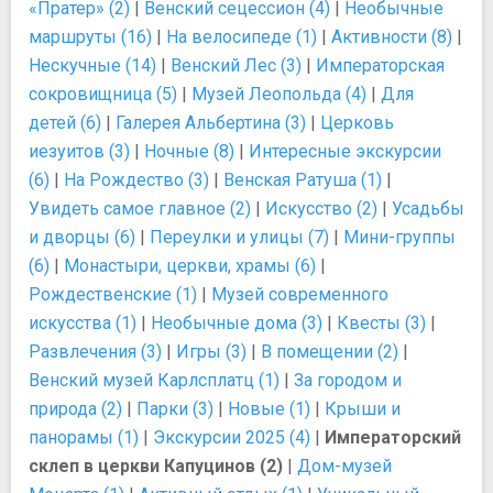
«Пратер» (2)
|
Венский сецессион (4)
|
Необычные
маршруты (16)
|
На велосипеде (1)
|
Активности (8)
|
Нескучные (14)
|
Венский Лес (3)
|
Императорская
сокровищница (5)
|
Музей Леопольда (4)
|
Для
детей (6)
|
Галерея Альбертина (3)
|
Церковь
иезуитов (3)
|
Ночные (8)
|
Интересные экскурсии
(6)
|
На Рождество (3)
|
Венская Ратуша (1)
|
Увидеть самое главное (2)
|
Искусство (2)
|
Усадьбы
и дворцы (6)
|
Переулки и улицы (7)
|
Мини-группы
(6)
|
Монастыри, церкви, храмы (6)
|
Рождественские (1)
|
Музей современного
искусства (1)
|
Необычные дома (3)
|
Квесты (3)
|
Развлечения (3)
|
Игры (3)
|
В помещении (2)
|
Венский музей Карлсплатц (1)
|
За городом и
природа (2)
|
Парки (3)
|
Новые (1)
|
Крыши и
панорамы (1)
|
Экскурсии 2025 (4)
|
Императорский
склеп в церкви Капуцинов (2)
|
Дом-музей