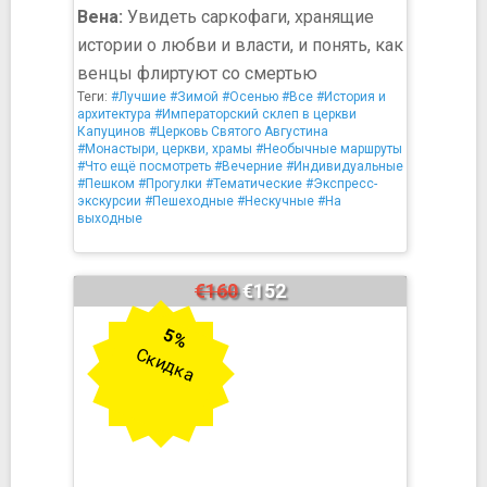
Вена:
Увидеть саркофаги, хранящие
истории о любви и власти, и понять, как
венцы флиртуют со смертью
Теги:
#Лучшие
#Зимой
#Осенью
#Все
#История и
архитектура
#Императорский склеп в церкви
Капуцинов
#Церковь Святого Августина
#Монастыри, церкви, храмы
#Необычные маршруты
#Что ещё посмотреть
#Вечерние
#Индивидуальные
#Пешком
#Прогулки
#Тематические
#Экспресс-
экскурсии
#Пешеходные
#Нескучные
#На
выходные
€160
€152
5%
Скидка