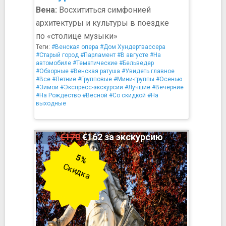
Вена:
Восхититься симфонией
архитектуры и культуры в поездке
по «столице музыки»
Теги:
#Венская опера
#Дом Хундертвассера
#Старый город
#Парламент
#В августе
#На
автомобиле
#Тематические
#Бельведер
#Обзорные
#Венская ратуша
#Увидеть главное
#Все
#Летние
#Групповые
#Мини-группы
#Осенью
#Зимой
#Экспресс-экскурсии
#Лучшие
#Вечерние
#На Рождество
#Весной
#Со скидкой
#На
выходные
€170
€162 за экскурсию
5%
Скидка