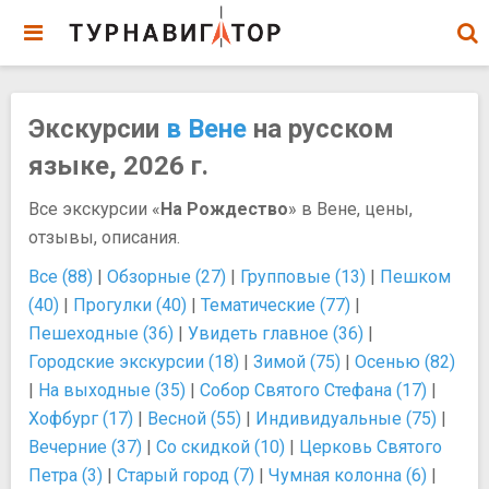
Экскурсии
в Вене
на русском
языке, 2026 г.
Все экскурсии «
На Рождество
» в Вене, цены,
отзывы, описания.
Все (88)
|
Обзорные (27)
|
Групповые (13)
|
Пешком
(40)
|
Прогулки (40)
|
Тематические (77)
|
Пешеходные (36)
|
Увидеть главное (36)
|
Городские экскурсии (18)
|
Зимой (75)
|
Осенью (82)
|
На выходные (35)
|
Собор Святого Стефана (17)
|
Хофбург (17)
|
Весной (55)
|
Индивидуальные (75)
|
Вечерние (37)
|
Со скидкой (10)
|
Церковь Святого
Петра (3)
|
Старый город (7)
|
Чумная колонна (6)
|