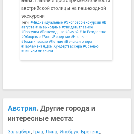
Вена:
Главные достопримечательности
австрийской столицы на пешеходной
экскурсии
Теги:
#Индивидуальные
#Экспресс-экскурсии
#В
августе
#На выходные
#Увидеть главное
#Прогулки
#Пешеходные
#Зимой
#На Рождество
#Обзорные
#Все
#Вечерние
#Ночные
#Тематические
#Летние
#Венская опера
#Парламент
#Дом Хундертвассера
#Осенью
#Пешком
#Весной
Австрия
. Другие города и
интересные места:
Зальцбург
,
Грац
,
Линц
,
Инсбрук
,
Брегенц
,