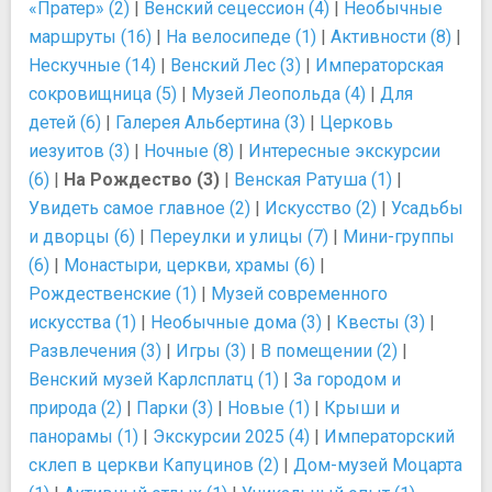
«Пратер» (2)
|
Венский сецессион (4)
|
Необычные
маршруты (16)
|
На велосипеде (1)
|
Активности (8)
|
Нескучные (14)
|
Венский Лес (3)
|
Императорская
сокровищница (5)
|
Музей Леопольда (4)
|
Для
детей (6)
|
Галерея Альбертина (3)
|
Церковь
иезуитов (3)
|
Ночные (8)
|
Интересные экскурсии
(6)
|
На Рождество (3)
|
Венская Ратуша (1)
|
Увидеть самое главное (2)
|
Искусство (2)
|
Усадьбы
и дворцы (6)
|
Переулки и улицы (7)
|
Мини-группы
(6)
|
Монастыри, церкви, храмы (6)
|
Рождественские (1)
|
Музей современного
искусства (1)
|
Необычные дома (3)
|
Квесты (3)
|
Развлечения (3)
|
Игры (3)
|
В помещении (2)
|
Венский музей Карлсплатц (1)
|
За городом и
природа (2)
|
Парки (3)
|
Новые (1)
|
Крыши и
панорамы (1)
|
Экскурсии 2025 (4)
|
Императорский
склеп в церкви Капуцинов (2)
|
Дом-музей Моцарта