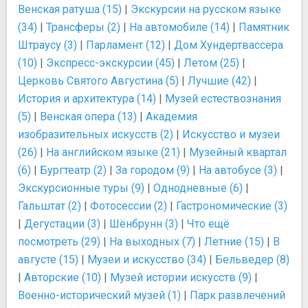
Венская ратуша (15)
|
Экскурсии на русском языке
(34)
|
Трансферы (2)
|
На автомобиле (14)
|
Памятник
Штраусу (3)
|
Парламент (12)
|
Дом Хундертвассера
(10)
|
Экспресс-экскурсии (45)
|
Летом (25)
|
Церковь Святого Августина (5)
|
Лучшие (42)
|
История и архитектура (14)
|
Музей естествознания
(5)
|
Венская опера (13)
|
Академия
изобразительных искусств (2)
|
Искусство и музеи
(26)
|
На английском языке (21)
|
Музейный квартал
(6)
|
Бургтеатр (2)
|
За городом (9)
|
На автобусе (3)
|
Экскурсионные туры (9)
|
Однодневные (6)
|
Гальштат (2)
|
Фотосессии (2)
|
Гастрономические (3)
|
Дегустации (3)
|
Шёнбрунн (3)
|
Что ещё
посмотреть (29)
|
На выходных (7)
|
Летние (15)
|
В
августе (15)
|
Музеи и искусство (34)
|
Бельведер (8)
|
Авторские (10)
|
Музей истории искусств (9)
|
Военно-исторический музей (1)
|
Парк развлечений