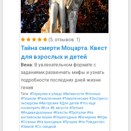
(5, отзывов: 1)
Тайна смерти Моцарта. Квест
для взрослых и детей
Вена:
В увлекательном формате с
заданиями развенчать мифы и узнать
подробности последних дней жизни
гения
Теги:
#Переулки и улицы
#Активности
#Ночные
#Пешком
#Развлечения
#Тематические
#Экспресс-
экскурсии
#Авторские
#Для детей
#Что ещё
посмотреть
#Все
#В августе
#Летние
#Индивидуальные
#Квесты
#Прогулки
#На
английском языке
#Пешеходные
#Вечерние
#Игры
#Осенью
#На выходные
#Лучшие
#На Рождество
#Зимой
#Со скидкой