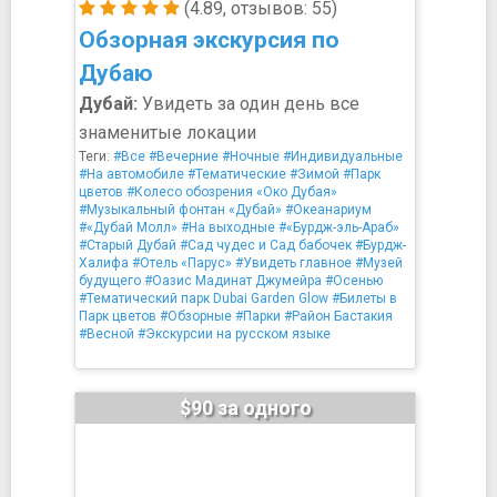
(4.89, отзывов: 55)
Обзорная экскурсия по
Дубаю
Дубай:
Увидеть за один день все
знаменитые локации
Теги:
#Все
#Вечерние
#Ночные
#Индивидуальные
#На автомобиле
#Тематические
#Зимой
#Парк
цветов
#Колесо обозрения «Око Дубая»
#Музыкальный фонтан «Дубай»
#Океанариум
#«Дубай Молл»
#На выходные
#«Бурдж-эль-Араб»
#Старый Дубай
#Сад чудес и Сад бабочек
#Бурдж-
Халифа
#Отель «Парус»
#Увидеть главное
#Музей
будущего
#Оазис Мадинат Джумейра
#Осенью
#Тематический парк Dubai Garden Glow
#Билеты в
Парк цветов
#Обзорные
#Парки
#Район Бастакия
#Весной
#Экскурсии на русском языке
$90 за одного