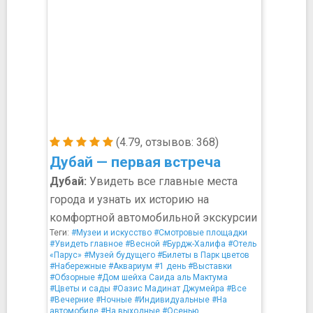
(4.79, отзывов: 368)
Дубай — первая встреча
Дубай:
Увидеть все главные места
города и узнать их историю на
комфортной автомобильной экскурсии
Теги:
#Музеи и искусство
#Смотровые площадки
#Увидеть главное
#Весной
#Бурдж-Халифа
#Отель
«Парус»
#Музей будущего
#Билеты в Парк цветов
#Набережные
#Аквариум
#1 день
#Выставки
#Обзорные
#Дом шейха Саида аль Мактума
#Цветы и сады
#Оазис Мадинат Джумейра
#Все
#Вечерние
#Ночные
#Индивидуальные
#На
автомобиле
#На выходные
#Осенью