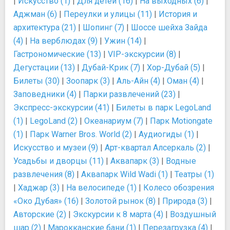
|
Искусство (1)
|
Для детей (16)
|
На выходных (6)
|
Аджман (6)
|
Переулки и улицы (11)
|
История и
архитектура (21)
|
Шопинг (7)
|
Шоссе шейха Зайда
(4)
|
На верблюдах (9)
|
Ужин (14)
|
Гастрономические (13)
|
VIP-экскурсии (8)
|
Дегустации (13)
|
Дубай-Крик (7)
|
Хор-Дубай (5)
|
Билеты (30)
|
Зоопарк (3)
|
Аль-Айн (4)
|
Оман (4)
|
Заповедники (4)
|
Парки развлечений (23)
|
Экспресс-экскурсии (41)
|
Билеты в парк LegoLand
(1)
|
LegoLand (2)
|
Океанариум (7)
|
Парк Motiongate
(1)
|
Парк Warner Bros. World (2)
|
Аудиогиды (1)
|
Искусство и музеи (9)
|
Арт-квартал Алсеркаль (2)
|
Усадьбы и дворцы (11)
|
Аквапарк (3)
|
Водные
развлечения (8)
|
Аквапарк Wild Wadi (1)
|
Театры (1)
|
Хаджар (3)
|
На велосипеде (1)
|
Колесо обозрения
«Око Дубая» (16)
|
Золотой рынок (8)
|
Природа (3)
|
Авторские (2)
|
Экскурсии к 8 марта (4)
|
Воздушный
шар (2)
|
Марокканские бани (1)
|
Перезагрузка (4)
|