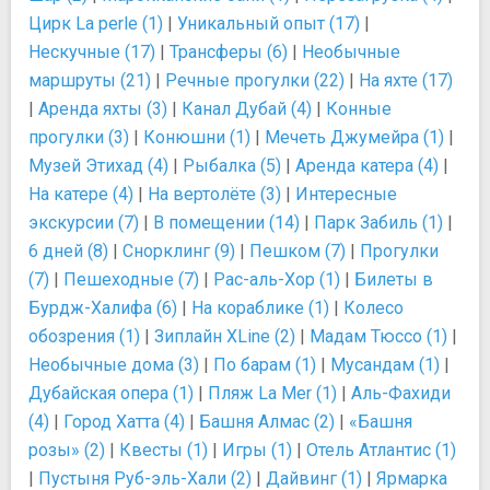
Цирк La perle (1)
|
Уникальный опыт (17)
|
Нескучные (17)
|
Трансферы (6)
|
Необычные
маршруты (21)
|
Речные прогулки (22)
|
На яхте (17)
|
Аренда яхты (3)
|
Канал Дубай (4)
|
Конные
прогулки (3)
|
Конюшни (1)
|
Мечеть Джумейра (1)
|
Музей Этихад (4)
|
Рыбалка (5)
|
Аренда катера (4)
|
На катере (4)
|
На вертолёте (3)
|
Интересные
экскурсии (7)
|
В помещении (14)
|
Парк Забиль (1)
|
6 дней (8)
|
Снорклинг (9)
|
Пешком (7)
|
Прогулки
(7)
|
Пешеходные (7)
|
Рас-аль-Хор (1)
|
Билеты в
Бурдж-Халифа (6)
|
На кораблике (1)
|
Колесо
обозрения (1)
|
Зиплайн XLine (2)
|
Мадам Тюссо (1)
|
Необычные дома (3)
|
По барам (1)
|
Мусандам (1)
|
Дубайская опера (1)
|
Пляж La Mer (1)
|
Аль-Фахиди
(4)
|
Город Хатта (4)
|
Башня Алмас (2)
|
«Башня
розы» (2)
|
Квесты (1)
|
Игры (1)
|
Отель Атлантис (1)
|
Пустыня Руб-эль-Хали (2)
|
Дайвинг (1)
|
Ярмарка