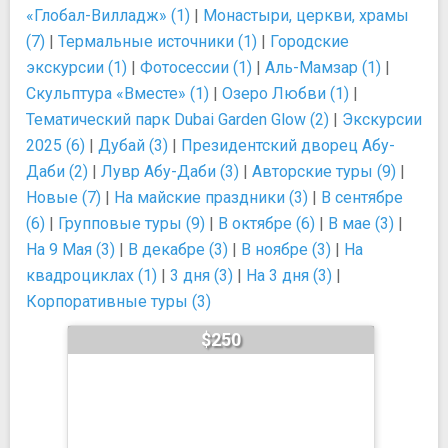
«Глобал-Вилладж» (1)
|
Монастыри, церкви, храмы
(7)
|
Термальные источники (1)
|
Городские
экскурсии (1)
|
Фотосессии (1)
|
Аль-Мамзар (1)
|
Скульптура «Вместе» (1)
|
Озеро Любви (1)
|
Тематический парк Dubai Garden Glow (2)
|
Экскурсии
2025 (6)
|
Дубай (3)
|
Президентский дворец Абу-
Даби (2)
|
Лувр Абу-Даби (3)
|
Авторские туры (9)
|
Новые (7)
|
На майские праздники (3)
|
В сентябре
(6)
|
Групповые туры (9)
|
В октябре (6)
|
В мае (3)
|
На 9 Мая (3)
|
В декабре (3)
|
В ноябре (3)
|
На
квадроциклах (1)
|
3 дня (3)
|
На 3 дня (3)
|
Корпоративные туры (3)
$250