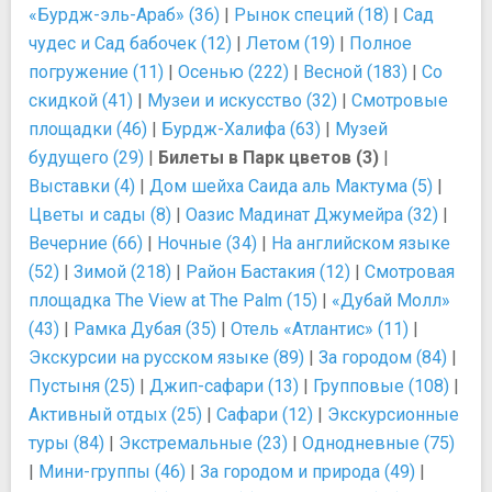
«Бурдж-эль-Араб» (36)
|
Рынок специй (18)
|
Сад
чудес и Сад бабочек (12)
|
Летом (19)
|
Полное
погружение (11)
|
Осенью (222)
|
Весной (183)
|
Со
скидкой (41)
|
Музеи и искусство (32)
|
Смотровые
площадки (46)
|
Бурдж-Халифа (63)
|
Музей
будущего (29)
|
Билеты в Парк цветов (3)
|
Выставки (4)
|
Дом шейха Саида аль Мактума (5)
|
Цветы и сады (8)
|
Оазис Мадинат Джумейра (32)
|
Вечерние (66)
|
Ночные (34)
|
На английском языке
(52)
|
Зимой (218)
|
Район Бастакия (12)
|
Смотровая
площадка The View at The Palm (15)
|
«Дубай Молл»
(43)
|
Рамка Дубая (35)
|
Отель «Атлантис» (11)
|
Экскурсии на русском языке (89)
|
За городом (84)
|
Пустыня (25)
|
Джип-сафари (13)
|
Групповые (108)
|
Активный отдых (25)
|
Сафари (12)
|
Экскурсионные
туры (84)
|
Экстремальные (23)
|
Однодневные (75)
|
Мини-группы (46)
|
За городом и природа (49)
|