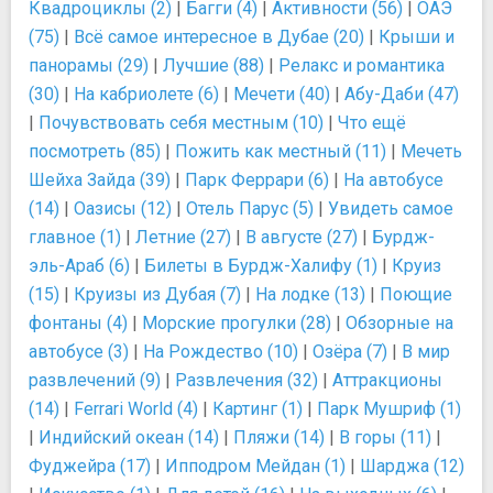
Квадроциклы (2)
|
Багги (4)
|
Активности (56)
|
ОАЭ
(75)
|
Всё самое интересное в Дубае (20)
|
Крыши и
панорамы (29)
|
Лучшие (88)
|
Релакс и романтика
(30)
|
На кабриолете (6)
|
Мечети (40)
|
Абу-Даби (47)
|
Почувствовать себя местным (10)
|
Что ещё
посмотреть (85)
|
Пожить как местный (11)
|
Мечеть
Шейха Зайда (39)
|
Парк Феррари (6)
|
На автобусе
(14)
|
Оазисы (12)
|
Отель Парус (5)
|
Увидеть самое
главное (1)
|
Летние (27)
|
В августе (27)
|
Бурдж-
эль-Араб (6)
|
Билеты в Бурдж-Халифу (1)
|
Круиз
(15)
|
Круизы из Дубая (7)
|
На лодке (13)
|
Поющие
фонтаны (4)
|
Морские прогулки (28)
|
Обзорные на
автобусе (3)
|
На Рождество (10)
|
Озёра (7)
|
В мир
развлечений (9)
|
Развлечения (32)
|
Аттракционы
(14)
|
Ferrari World (4)
|
Картинг (1)
|
Парк Мушриф (1)
|
Индийский океан (14)
|
Пляжи (14)
|
В горы (11)
|
Фуджейра (17)
|
Ипподром Мейдан (1)
|
Шарджа (12)