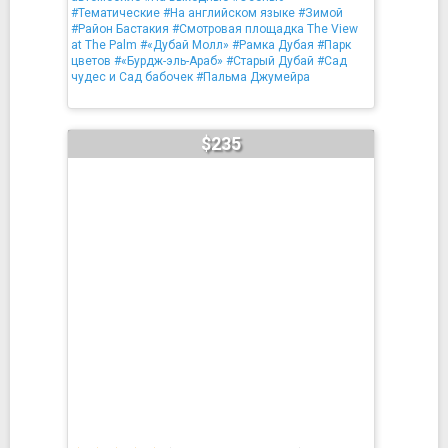
#Тематические
#На английском языке
#Зимой
#Район Бастакия
#Смотровая площадка The View
at The Palm
#«Дубай Молл»
#Рамка Дубая
#Парк
цветов
#«Бурдж-эль-Араб»
#Старый Дубай
#Сад
чудес и Сад бабочек
#Пальма Джумейра
$235