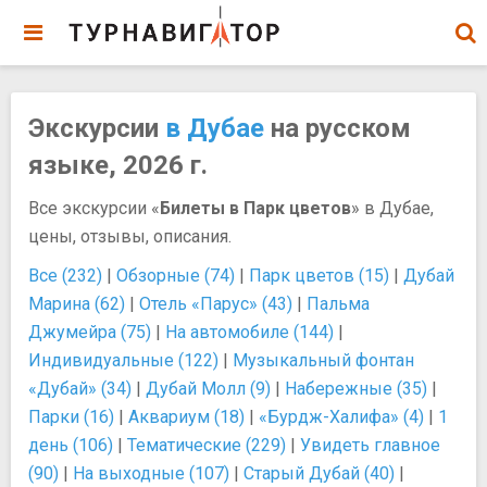
Экскурсии
в Дубае
на русском
языке, 2026 г.
Все экскурсии «
Билеты в Парк цветов
» в Дубае,
цены, отзывы, описания.
Все (232)
|
Обзорные (74)
|
Парк цветов (15)
|
Дубай
Марина (62)
|
Отель «Парус» (43)
|
Пальма
Джумейра (75)
|
На автомобиле (144)
|
Индивидуальные (122)
|
Музыкальный фонтан
«Дубай» (34)
|
Дубай Молл (9)
|
Набережные (35)
|
Парки (16)
|
Аквариум (18)
|
«Бурдж-Халифа» (4)
|
1
день (106)
|
Тематические (229)
|
Увидеть главное
(90)
|
На выходные (107)
|
Старый Дубай (40)
|