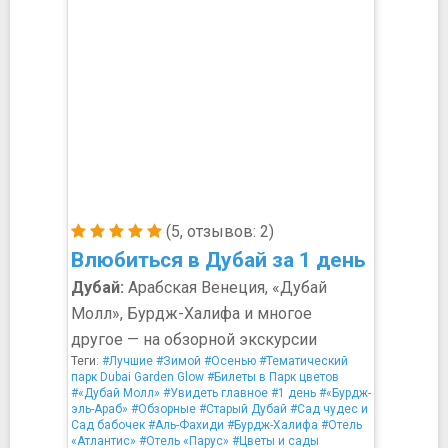
(5, отзывов: 2)
Влюбиться в Дубай за 1 день
Дубай:
Арабская Венеция, «Дубай
Молл», Бурдж-Халифа и многое
другое — на обзорной экскурсии
Теги:
#Лучшие
#Зимой
#Осенью
#Тематический
парк Dubai Garden Glow
#Билеты в Парк цветов
#«Дубай Молл»
#Увидеть главное
#1 день
#«Бурдж-
эль-Араб»
#Обзорные
#Старый Дубай
#Сад чудес и
Сад бабочек
#Аль-Фахиди
#Бурдж-Халифа
#Отель
«Атлантис»
#Отель «Парус»
#Цветы и сады