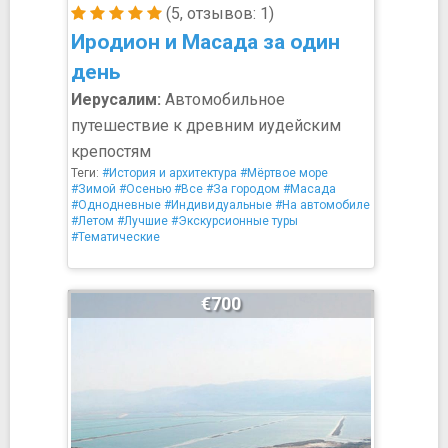
(5, отзывов: 1)
Иродион и Масада за один
день
Иерусалим:
Автомобильное
путешествие к древним иудейским
крепостям
Теги:
#История и архитектура
#Мёртвое море
#Зимой
#Осенью
#Все
#За городом
#Масада
#Однодневные
#Индивидуальные
#На автомобиле
#Летом
#Лучшие
#Экскурсионные туры
#Тематические
€700