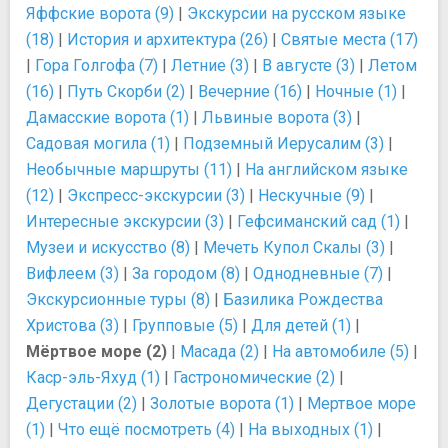
Яффские ворота (9)
|
Экскурсии на русском языке
(18)
|
История и архитектура (26)
|
Святые места (17)
|
Гора Голгофа (7)
|
Летние (3)
|
В августе (3)
|
Летом
(16)
|
Путь Скорби (2)
|
Вечерние (16)
|
Ночные (1)
|
Дамасские ворота (1)
|
Львиные ворота (3)
|
Садовая могила (1)
|
Подземный Иерусалим (3)
|
Необычные маршруты (11)
|
На английском языке
(12)
|
Экспресс-экскурсии (3)
|
Нескучные (9)
|
Интересные экскурсии (3)
|
Гефсиманский сад (1)
|
Музеи и искусство (8)
|
Мечеть Купол Скалы (3)
|
Вифлеем (3)
|
За городом (8)
|
Однодневные (7)
|
Экскурсионные туры (8)
|
Базилика Рождества
Христова (3)
|
Групповые (5)
|
Для детей (1)
|
Мёртвое море (2)
|
Масада (2)
|
На автомобиле (5)
|
Каср-эль-Яхуд (1)
|
Гастрономические (2)
|
Дегустации (2)
|
Золотые ворота (1)
|
Мертвое море
(1)
|
Что ещё посмотреть (4)
|
На выходных (1)
|