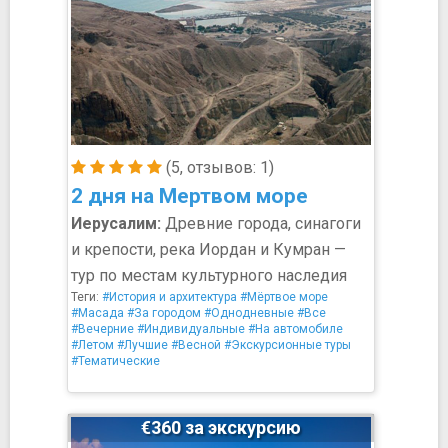
(5, отзывов: 1)
2 дня на Мертвом море
Иерусалим:
Древние города, синагоги
и крепости, река Иордан и Кумран —
тур по местам культурного наследия
Теги:
#История и архитектура
#Мёртвое море
#Масада
#За городом
#Однодневные
#Все
#Вечерние
#Индивидуальные
#На автомобиле
#Летом
#Лучшие
#Весной
#Экскурсионные туры
#Тематические
€360 за экскурсию