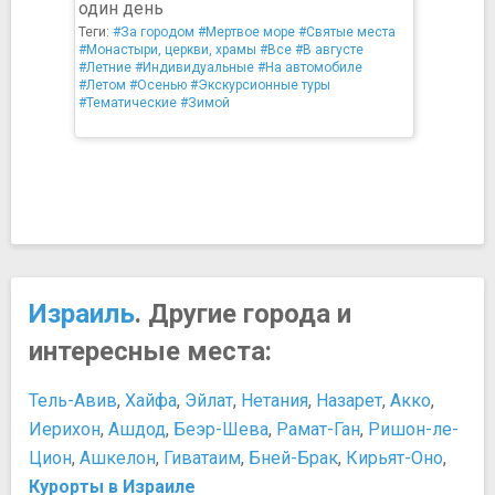
один день
Теги:
#За городом
#Мертвое море
#Святые места
#Монастыри, церкви, храмы
#Все
#В августе
#Летние
#Индивидуальные
#На автомобиле
#Летом
#Осенью
#Экскурсионные туры
#Тематические
#Зимой
Израиль
. Другие города и
интересные места:
Тель-Авив
,
Хайфа
,
Эйлат
,
Нетания
,
Назарет
,
Акко
,
Иерихон
,
Ашдод
,
Беэр-Шева
,
Рамат-Ган
,
Ришон-ле-
Цион
,
Ашкелон
,
Гиватаим
,
Бней-Брак
,
Кирьят-Оно
,
Курорты в Израиле