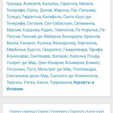
Гранада
,
Аликанте
,
Бильбао
,
Сарагоса
,
Малага
,
Тенерифе
,
Салоу
,
Дения
,
Жирона
,
Лас-Пальмас
,
Толедо
,
Таррагона
,
Калафель
,
Санта-Крус-де-
Тенерифе
,
Сеговия
,
Сан-Себастьян
,
Саламанка
,
Мурсия
,
Кордова
,
Кадис
,
Памплона
,
Ла-Корунья
,
Ла-
Лагуна
,
Пальма-де-Майорка
,
Бенидорм
,
Ориуэла
,
Авила
,
Касерес
,
Куэнка
,
Вальядолид
,
Картахена
,
Марбелья
,
Бургос
,
Гвадалест
,
Гвадалахара
,
Тарифа
,
Альхесирас
,
Сантандер
,
Фигерас
,
Калелья
,
Ронда
,
Льорет-де-Мар
,
Гран-Канария
,
Альмерия
,
Бланес
,
Логроньо
,
Луго
,
Мальграт-де-Мар
,
Понтеведра
,
Сантильяна-дель-Мар
,
Сантьяго-де-Компостела
,
Теруэль
,
Уэска
,
Хихон
,
Торревьеха
,
Курорты в
Испании
Главная страница
|
Страны
|
Посмотреть
|
Отдохнуть
|
Кухни стран