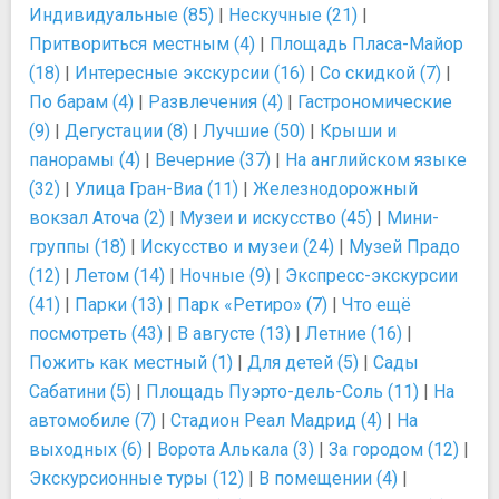
Индивидуальные (85)
|
Нескучные (21)
|
Притвориться местным (4)
|
Площадь Пласа-Майор
(18)
|
Интересные экскурсии (16)
|
Со скидкой (7)
|
По барам (4)
|
Развлечения (4)
|
Гастрономические
(9)
|
Дегустации (8)
|
Лучшие (50)
|
Крыши и
панорамы (4)
|
Вечерние (37)
|
На английском языке
(32)
|
Улица Гран-Виа (11)
|
Железнодорожный
вокзал Аточа (2)
|
Музеи и искусство (45)
|
Мини-
группы (18)
|
Искусство и музеи (24)
|
Музей Прадо
(12)
|
Летом (14)
|
Ночные (9)
|
Экспресс-экскурсии
(41)
|
Парки (13)
|
Парк «Ретиро» (7)
|
Что ещё
посмотреть (43)
|
В августе (13)
|
Летние (16)
|
Пожить как местный (1)
|
Для детей (5)
|
Сады
Сабатини (5)
|
Площадь Пуэрто-дель-Соль (11)
|
На
автомобиле (7)
|
Стадион Реал Мадрид (4)
|
На
выходных (6)
|
Ворота Алькала (3)
|
За городом (12)
|
Экскурсионные туры (12)
|
В помещении (4)
|