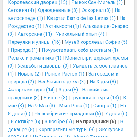
Королевский дворец (15)
|
Рынок Сан-Мигель (3)
|
Сеговия (4)
|
Однодневные (3)
|
Эскориал (3)
|
На
велосипеде (1)
|
Квартал Barrio de las Letras (3)
|
На
Рождество (1)
|
Активности (1)
|
Алькала-де-Энарес
(3)
|
Авторские (11)
|
Уникальный опыт (4)
|
Переулки и улицы (16)
|
Музей королевы Софии (5)
|
Природа (1)
|
Почувствовать себя местным (1)
|
Релакс и романтика (1)
|
Монастыри, церкви, храмы
(9)
|
Усадьбы и дворцы (9)
|
Увидеть самое главное
(1)
|
Новые (2)
|
Рынок Растро (1)
|
За городом и
природа (2)
|
Необычные дома (3)
|
На 3 дня (8)
|
Авторские туры (14)
|
3 дня (8)
|
На майские
праздники (3)
|
В июне (3)
|
Групповые туры (14)
|
В
мае (3)
|
На 9 Мая (3)
|
Мыс Рока (1)
|
Синтра (1)
|
На
8 дней (6)
|
На ноябрьские праздники (6)
|
7 дней (6)
|
В октябре (6)
|
В ноябре (6)
|
На праздники (6)
|
В
декабре (8)
|
Корпоративные туры (8)
|
Экскурсии