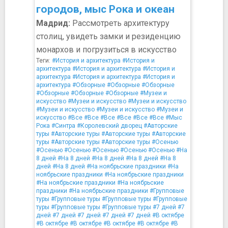
городов, мыс Рока и океан
Мадрид:
Рассмотреть архитектуру
столиц, увидеть замки и резиденцию
монархов и погрузиться в искусство
Теги:
#История и архитектура
#История и
архитектура
#История и архитектура
#История и
архитектура
#История и архитектура
#История и
архитектура
#Обзорные
#Обзорные
#Обзорные
#Обзорные
#Обзорные
#Обзорные
#Музеи и
искусство
#Музеи и искусство
#Музеи и искусство
#Музеи и искусство
#Музеи и искусство
#Музеи и
искусство
#Все
#Все
#Все
#Все
#Все
#Все
#Мыс
Рока
#Синтра
#Королевский дворец
#Авторские
туры
#Авторские туры
#Авторские туры
#Авторские
туры
#Авторские туры
#Авторские туры
#Осенью
#Осенью
#Осенью
#Осенью
#Осенью
#Осенью
#На
8 дней
#На 8 дней
#На 8 дней
#На 8 дней
#На 8
дней
#На 8 дней
#На ноябрьские праздники
#На
ноябрьские праздники
#На ноябрьские праздники
#На ноябрьские праздники
#На ноябрьские
праздники
#На ноябрьские праздники
#Групповые
туры
#Групповые туры
#Групповые туры
#Групповые
туры
#Групповые туры
#Групповые туры
#7 дней
#7
дней
#7 дней
#7 дней
#7 дней
#7 дней
#В октябре
#В октябре
#В октябре
#В октябре
#В октябре
#В