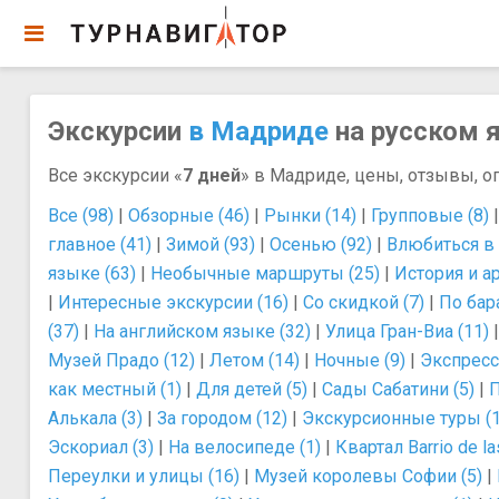
Экскурсии
в Мадриде
на русском я
Все экскурсии «
7 дней
» в Мадриде, цены, отзывы, о
Все (98)
|
Обзорные (46)
|
Рынки (14)
|
Групповые (8)
главное (41)
|
Зимой (93)
|
Осенью (92)
|
Влюбиться в 
языке (63)
|
Необычные маршруты (25)
|
История и ар
|
Интересные экскурсии (16)
|
Со скидкой (7)
|
По бар
(37)
|
На английском языке (32)
|
Улица Гран-Виа (11)
Музей Прадо (12)
|
Летом (14)
|
Ночные (9)
|
Экспресс
как местный (1)
|
Для детей (5)
|
Сады Сабатини (5)
|
П
Алькала (3)
|
За городом (12)
|
Экскурсионные туры (1
Эскориал (3)
|
На велосипеде (1)
|
Квартал Barrio de la
Переулки и улицы (16)
|
Музей королевы Софии (5)
|