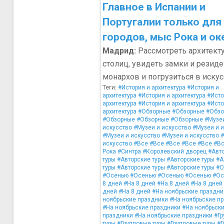
Главное в Испании и
Португалии только для 
городов, мыс Рока и ок
Мадрид:
Рассмотреть архитект
столиц, увидеть замки и резид
монархов и погрузиться в иску
Теги:
#История и архитектура
#История и
архитектура
#История и архитектура
#Исто
архитектура
#История и архитектура
#Исто
архитектура
#Обзорные
#Обзорные
#Обзо
#Обзорные
#Обзорные
#Обзорные
#Музе
искусство
#Музеи и искусство
#Музеи и 
#Музеи и искусство
#Музеи и искусство
#
искусство
#Все
#Все
#Все
#Все
#Все
#В
Рока
#Синтра
#Королевский дворец
#Авт
туры
#Авторские туры
#Авторские туры
#А
туры
#Авторские туры
#Авторские туры
#О
#Осенью
#Осенью
#Осенью
#Осенью
#Ос
8 дней
#На 8 дней
#На 8 дней
#На 8 дней
дней
#На 8 дней
#На ноябрьские праздни
ноябрьские праздники
#На ноябрьские п
#На ноябрьские праздники
#На ноябрьск
праздники
#На ноябрьские праздники
#Гр
туры
#Групповые туры
#Групповые туры
#Г