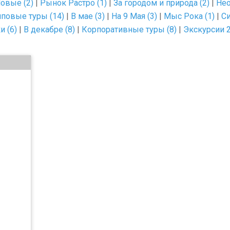
овые (2)
|
Рынок Растро (1)
|
За городом и природа (2)
|
Нео
пповые туры (14)
|
В мае (3)
|
На 9 Мая (3)
|
Мыс Рока (1)
|
Си
и (6)
|
В декабре (8)
|
Корпоративные туры (8)
|
Экскурсии 2