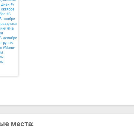
 дней
#7
 октябре
бре
#В
В ноябре
праздники
ники
#На
ой
В декабре
-группы
ы
#Мини-
ры
ры
ры
ные места: