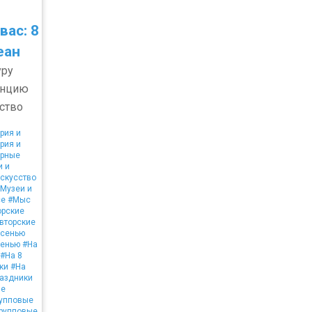
вас: 8
еан
уру
енцию
сство
рия и
рия и
рные
и и
искусство
Музеи и
се
#Мыс
орские
вторские
сенью
енью
#На
#На 8
ки
#На
раздники
ие
упповые
рупповые