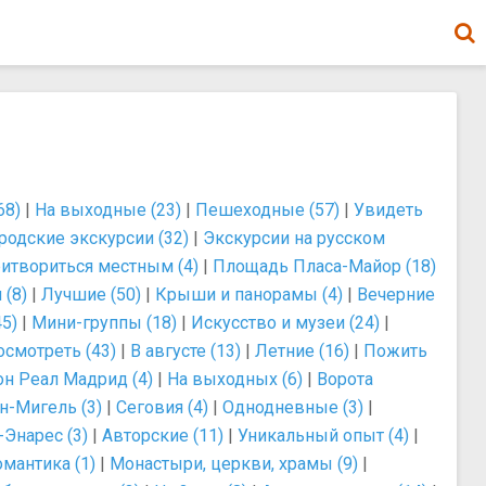
68)
|
На выходные (23)
|
Пешеходные (57)
|
Увидеть
родские экскурсии (32)
|
Экскурсии на русском
итвориться местным (4)
|
Площадь Пласа-Майор (18)
 (8)
|
Лучшие (50)
|
Крыши и панорамы (4)
|
Вечерние
45)
|
Мини-группы (18)
|
Искусство и музеи (24)
|
осмотреть (43)
|
В августе (13)
|
Летние (16)
|
Пожить
он Реал Мадрид (4)
|
На выходных (6)
|
Ворота
н-Мигель (3)
|
Сеговия (4)
|
Однодневные (3)
|
-Энарес (3)
|
Авторские (11)
|
Уникальный опыт (4)
|
омантика (1)
|
Монастыри, церкви, храмы (9)
|