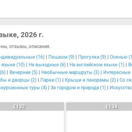
зыке, 2026 г.
ены, отзывы, описания.
ндивидуальные (16)
|
Пешком (9)
|
Прогулки (9)
|
Осенью (
 языке (10)
|
На выходные (6)
|
На английском языке (1)
|
В
(6)
|
Вечерние (5)
|
Необычные маршруты (3)
|
Интересные 
бы и дворцы (2)
|
Парки (1)
|
Крыши и панорамы (2)
|
Со ск
скурсионные туры (4)
|
За городом и природа (1)
|
Искусство
€132
€134