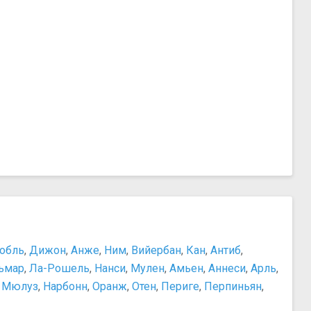
обль
,
Дижон
,
Анже
,
Ним
,
Вийербан
,
Кан
,
Антиб
,
ьмар
,
Ла-Рошель
,
Нанси
,
Мулен
,
Амьен
,
Аннеси
,
Арль
,
,
Мюлуз
,
Нарбонн
,
Оранж
,
Отен
,
Периге
,
Перпиньян
,