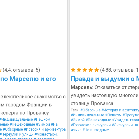
(4.4, отзывов: 5)
(4.88, отзывов: 1
по Марселю и его
Правда и выдумки о 
Марсель:
Отказаться от стер
увидеть настоящую многол
влекательное знакомство с
столицу Прованса
м городом Франции в
Теги:
#Обзорные
#История и архитект
ксперта по Провансу
#Индивидуальные
#Пешком
#Прогулк
#Индивидуальные
#Пешком
#Зимой
#Пешеходные
#Увидеть глав
енью
#Пешеходные
#Зимой
#На
#Городские экскурсии
#Экскурсии на
е
#Обзорные
#История и архитектура
языке
#На выходные
#Переулки и улицы
#Монастыри,