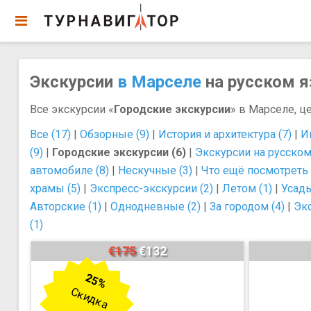
Экскурсии
в Марселе
на русском я
Все экскурсии «
Городские экскурсии
» в Марселе, ц
Все (17)
|
Обзорные (9)
|
История и архитектура (7)
|
И
(9)
|
Городские экскурсии (6)
|
Экскурсии на русском
автомобиле (8)
|
Нескучные (3)
|
Что ещё посмотреть 
храмы (5)
|
Экспресс-экскурсии (2)
|
Летом (1)
|
Усадь
Авторские (1)
|
Однодневные (2)
|
За городом (4)
|
Эк
(1)
€175
€132
25%
Скидка