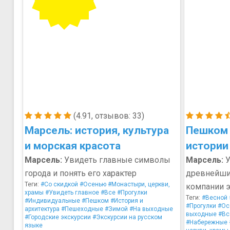
(4.91, отзывов: 33)
Марсель: история, культура
Пешком 
и морская красота
истории
Марсель:
Увидеть главные символы
Марсель:
У
города и понять его характер
древнейши
Теги:
#Со скидкой
#Осенью
#Монастыри, церкви,
компании э
храмы
#Увидеть главное
#Все
#Прогулки
Теги:
#Весной
#Индивидуальные
#Пешком
#История и
#Прогулки
#Ос
архитектура
#Пешеходные
#Зимой
#На выходные
выходные
#Вс
#Городские экскурсии
#Экскурсии на русском
#Набережные
языке