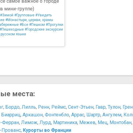
сё самое важное о городе
 (в мини-группе)
#Зимой
#Групповые
#Увидеть
ие
#Монастыри, церкви, храмы
абережные
#Все
#Пешком
#Прогулки
#Пешеходные
#Городские экскурсии
 русском языке
ные места:
рг
,
Бордо
,
Лилль
,
Ренн
,
Реймс
,
Сент-Этьен
,
Гавр
,
Тулон
,
Грен
,
Биарриц
,
Аркашон
,
Фонтенбло
,
Аррас
,
Шартр
,
Ангулем
,
Кол
-Ферран
,
Лимож
,
Лурд
,
Мартиника
,
Межев
,
Мец
,
Монтобан
н-Прованс
,
Курорты во Франции