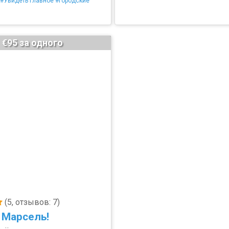
#Увидеть главное
#Городские
€95 за одного
(5, отзывов: 7)
 Марсель!