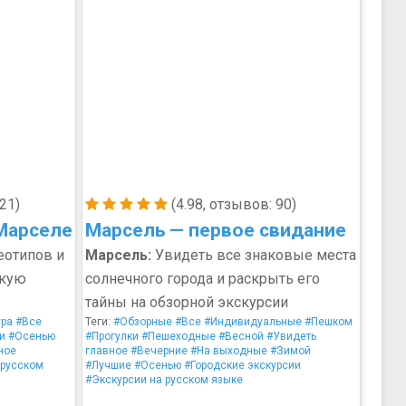
21)
(4.98, отзывов: 90)
Марселе
Марсель — первое свидание
еотипов и
Марсель:
Увидеть все знаковые места
икую
солнечного города и раскрыть его
тайны на обзорной экскурсии
ура
#Все
Теги:
#Обзорные
#Все
#Индивидуальные
#Пешком
и
#Осенью
#Прогулки
#Пешеходные
#Весной
#Увидеть
ное
главное
#Вечерние
#На выходные
#Зимой
 русском
#Лучшие
#Осенью
#Городские экскурсии
#Экскурсии на русском языке