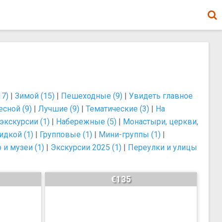
17)
|
Зимой (15)
|
Пешеходные (9)
|
Увидеть главное
есной (9)
|
Лучшие (9)
|
Тематические (3)
|
На
экскурсии (1)
|
Набережные (5)
|
Монастыри, церкви,
идкой (1)
|
Групповые (1)
|
Мини-группы (1)
|
 и музеи (1)
|
Экскурсии 2025 (1)
|
Переулки и улицы
€135