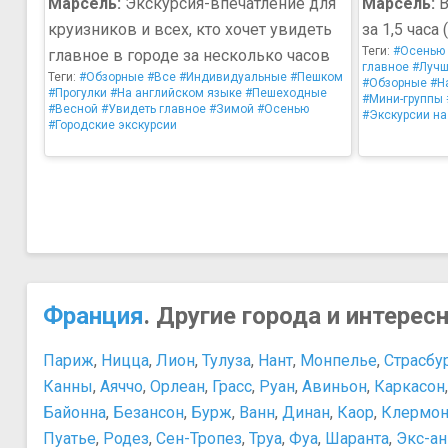
Марсель:
Экскурсия-впечатление для
Марсель:
В
круизников и всех, кто хочет увидеть
за 1,5 часа
Теги:
#Осенью
главное в городе за несколько часов
главное
#Лучш
Теги:
#Обзорные
#Все
#Индивидуальные
#Пешком
#Обзорные
#Н
#Прогулки
#На английском языке
#Пешеходные
#Мини-группы
#Весной
#Увидеть главное
#Зимой
#Осенью
#Экскурсии на
#Городские экскурсии
Франция
. Другие города и интерес
Париж
,
Ницца
,
Лион
,
Тулуза
,
Нант
,
Монпелье
,
Страсбу
Канны
,
Аяччо
,
Орлеан
,
Грасс
,
Руан
,
Авиньон
,
Каркасон
Байонна
,
Безансон
,
Бурж
,
Ванн
,
Динан
,
Каор
,
Клермон
Пуатье
,
Родез
,
Сен-Тропез
,
Труа
,
Фуа
,
Шаранта
,
Экс-а