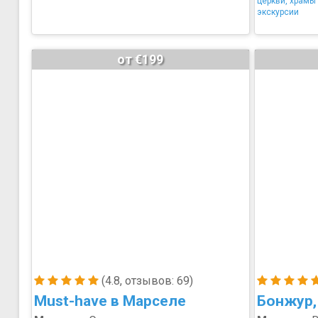
церкви, храмы
экскурсии
от €199
(4.8, отзывов: 69)
Must-have в Марселе
Бонжур,