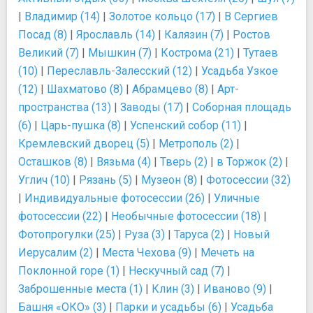
|
Владимир (14)
|
Золотое кольцо (17)
|
В Сергиев
Посад (8)
|
Ярославль (14)
|
Калязин (7)
|
Ростов
Великий (7)
|
Мышкин (7)
|
Кострома (21)
|
Тутаев
(10)
|
Переславль-Залесский (12)
|
Усадьба Узкое
(12)
|
Шахматово (8)
|
Абрамцево (8)
|
Арт-
пространства (13)
|
Заводы (17)
|
Соборная площадь
(6)
|
Царь-пушка (8)
|
Успенский собор (11)
|
Кремлевский дворец (5)
|
Метрополь (2)
|
Осташков (8)
|
Вязьма (4)
|
Тверь (2)
|
в Торжок (2)
|
Углич (10)
|
Рязань (5)
|
Музеон (8)
|
Фотосессии (32)
|
Индивидуальные фотосессии (26)
|
Уличные
фотосессии (22)
|
Необычные фотосессии (18)
|
Фотопрогулки (25)
|
Руза (3)
|
Таруса (2)
|
Новый
Иерусалим (2)
|
Места Чехова (9)
|
Мечеть на
Поклонной горе (1)
|
Нескучный сад (7)
|
Заброшенные места (1)
|
Клин (3)
|
Иваново (9)
|
Башня «ОКО» (3)
|
Парки и усадьбы (6)
|
Усадьба