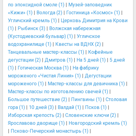
по эпоксидной смоле (1)
|
Музей-заповедник
«Кижи» (1)
|
Вологда (2)
|
Гостиница «Космос» (1)
|
Угличский кремль (1)
|
Церковь Димитрия на Крови
(1)
|
Рыбинск (3)
|
Волжская набережная
(Кустодиевский бульвар) (1)
|
Угличское
водохранилище (1)
|
Квесты на ВДНХ (2)
|
Танцевальные мастер-классы (1)
|
Кофейные
дегустации (2)
|
Дмитров (1)
|
На 5 дней (1)
|
5 дней
(1)
|
Готическая Москва (1)
|
На фабрику
мороженого «Чистая Линия» (1)
|
Дегустации
мороженого (1)
|
Мастер-классы для девичника (1)
|
Мастер-классы по изготовлению свечей (1)
|
Большое путешествие (2)
|
Пингвины (1)
|
Столовая
гора (1)
|
10 дней (3)
|
Валдай (1)
|
Псков (1)
|
Изборская крепость (2)
|
Словенские ключи (2)
|
Ярославово дворище (1)
|
Новгородский кремль (1)
|
Псково-Печерский монастырь (1)
|