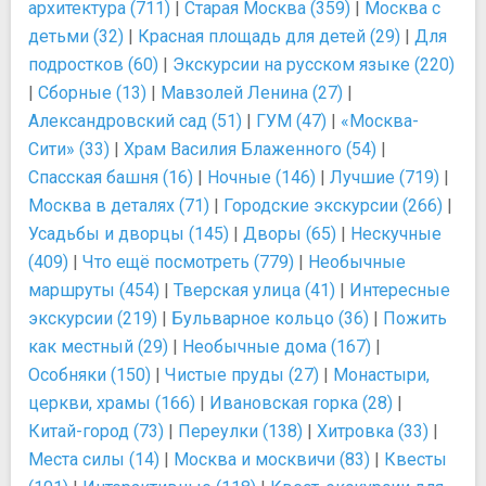
архитектура (711)
|
Старая Москва (359)
|
Москва с
детьми (32)
|
Красная площадь для детей (29)
|
Для
подростков (60)
|
Экскурсии на русском языке (220)
|
Сборные (13)
|
Мавзолей Ленина (27)
|
Александровский сад (51)
|
ГУМ (47)
|
«Москва-
Сити» (33)
|
Храм Василия Блаженного (54)
|
Спасская башня (16)
|
Ночные (146)
|
Лучшие (719)
|
Москва в деталях (71)
|
Городские экскурсии (266)
|
Усадьбы и дворцы (145)
|
Дворы (65)
|
Нескучные
(409)
|
Что ещё посмотреть (779)
|
Необычные
маршруты (454)
|
Тверская улица (41)
|
Интересные
экскурсии (219)
|
Бульварное кольцо (36)
|
Пожить
как местный (29)
|
Необычные дома (167)
|
Особняки (150)
|
Чистые пруды (27)
|
Монастыри,
церкви, храмы (166)
|
Ивановская горка (28)
|
Китай-город (73)
|
Переулки (138)
|
Хитровка (33)
|
Места силы (14)
|
Москва и москвичи (83)
|
Квесты