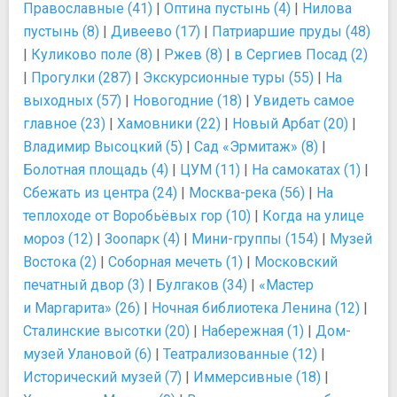
Православные (41)
|
Оптина пустынь (4)
|
Нилова
пустынь (8)
|
Дивеево (17)
|
Патриаршие пруды (48)
|
Куликово поле (8)
|
Ржев (8)
|
в Сергиев Посад (2)
|
Прогулки (287)
|
Экскурсионные туры (55)
|
На
выходных (57)
|
Новогодние (18)
|
Увидеть самое
главное (23)
|
Хамовники (22)
|
Новый Арбат (20)
|
Владимир Высоцкий (5)
|
Сад «Эрмитаж» (8)
|
Болотная площадь (4)
|
ЦУМ (11)
|
На самокатах (1)
|
Сбежать из центра (24)
|
Москва-река (56)
|
На
теплоходе от Воробьёвых гор (10)
|
Когда на улице
мороз (12)
|
Зоопарк (4)
|
Мини-группы (154)
|
Музей
Востока (2)
|
Соборная мечеть (1)
|
Московский
печатный двор (3)
|
Булгаков (34)
|
«Мастер
и Маргарита» (26)
|
Ночная библиотека Ленина (12)
|
Сталинские высотки (20)
|
Набережная (1)
|
Дом-
музей Улановой (6)
|
Театрализованные (12)
|
Исторический музей (7)
|
Иммерсивные (18)
|