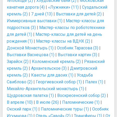
теплоходе (2)
|
Хлудовские бани (2)
|
Московская
канатная дорога (4)
|
«Лужники» (11)
|
Суздальский
кремль (2)
|
7 дней (13)
|
Выставки для детей (2)
|
Иммерсивные выставки (1)
|
Мастер-классы для
подростков (3)
|
Мастер-классы по робототехнике
для детей (1)
|
Мастер-классы для детей на день
рождения (1)
|
Мастер-классы на ВДНХ (2)
|
Донской Монастырь (1)
|
Особняк Тарасова (3)
|
Выставки Васнецова (1)
|
Выставки картин (3)
|
Зарайск (2)
|
Коломенский кремль (2)
|
Рязанский
кремль (2)
|
Архангельское (3)
|
Дмитровский
кремль (2)
|
Квесты для двоих (1)
|
Усадьба
Свиблово (2)
|
Георгиевский собор (1)
|
Палех (1)
|
Михайло-Архангельский монастырь (1)
|
Щудровская палатка (1)
|
Воскресенский собор (2)
|
В апреле (10)
|
В июле (26)
|
Паломнические (1)
|
Окский парк (1)
|
Паломнические туры (1)
|
Особняк
Игумнова (1)
|
Отель «Савой» (2)
|
Трансферы (1)
|
От