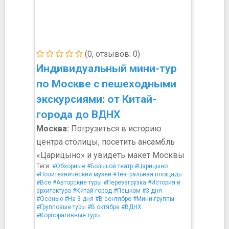
(0, отзывов: 0)
Индивидуальный мини-тур
по Москве с пешеходными
экскурсиями: от Китай-
города до ВДНХ
Москва:
Погрузиться в историю
центра столицы, посетить ансамбль
«Царицыно» и увидеть макет Москвы
Теги:
#Обзорные
#Большой театр
#Царицыно
#Политехнический музей
#Театральная площадь
#Все
#Авторские туры
#Перезагрузка
#История и
архитектура
#Китай-город
#Пешком
#3 дня
#Осенью
#На 3 дня
#В сентябре
#Мини-группы
#Групповые туры
#В октябре
#ВДНХ
#Корпоративные туры