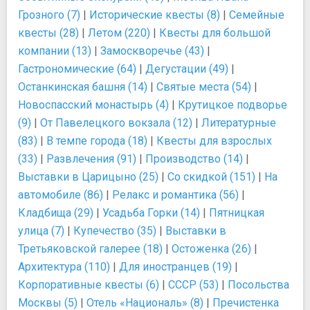
Грозного (7)
|
Исторические квесты (8)
|
Семейные
квесты (28)
|
Летом (220)
|
Квесты для большой
компании (13)
|
Замоскворечье (43)
|
Гастрономические (64)
|
Дегустации (49)
|
Останкинская башня (14)
|
Святые места (54)
|
Новоспасский монастырь (4)
|
Крутицкое подворье
(9)
|
От Павелецкого вокзала (12)
|
Литературные
(83)
|
В темпе города (18)
|
Квесты для взрослых
(33)
|
Развлечения (91)
|
Производство (14)
|
Выставки в Царицыно (25)
|
Со скидкой (151)
|
На
автомобиле (86)
|
Релакс и романтика (56)
|
Кладбища (29)
|
Усадьба Горки (14)
|
Пятницкая
улица (7)
|
Купечество (35)
|
Выставки в
Третьяковской галерее (18)
|
Остоженка (26)
|
Архитектура (110)
|
Для иностранцев (19)
|
Корпоративные квесты (6)
|
СССР (53)
|
Посольства
Москвы (5)
|
Отель «Националь» (8)
|
Пречистенка