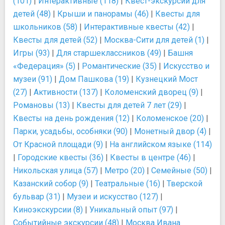
(101)
|
Интерактивные (118)
|
Квест-экскурсии для
детей (48)
|
Крыши и панорамы (46)
|
Квесты для
школьников (58)
|
Интерактивные квесты (42)
|
Квесты для детей (52)
|
Москва-Сити для детей (1)
|
Игры (93)
|
Для старшеклассников (49)
|
Башня
«Федерация» (5)
|
Романтические (35)
|
Искусство и
музеи (91)
|
Дом Пашкова (19)
|
Кузнецкий Мост
(27)
|
Активности (137)
|
Коломенский дворец (9)
|
Романовы (13)
|
Квесты для детей 7 лет (29)
|
Квесты на день рождения (12)
|
Коломенское (20)
|
Парки, усадьбы, особняки (90)
|
Монетный двор (4)
|
От Красной площади (9)
|
На английском языке (114)
|
Городские квесты (36)
|
Квесты в центре (46)
|
Никольская улица (57)
|
Метро (20)
|
Семейные (50)
|
Казанский собор (9)
|
Театральные (16)
|
Тверской
бульвар (31)
|
Музеи и искусство (127)
|
Киноэкскурсии (8)
|
Уникальный опыт (97)
|
Событийные экскурсии (48)
|
Москва Ивана