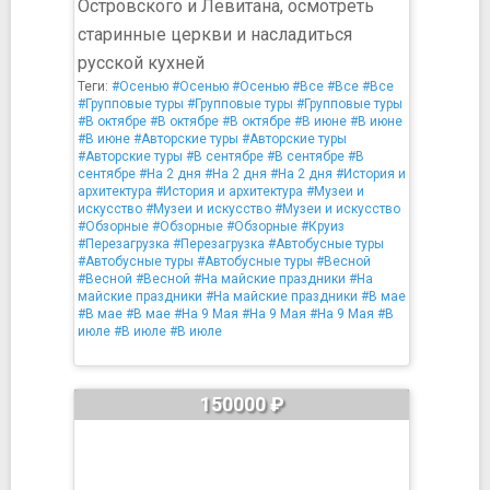
Островского и Левитана, осмотреть
старинные церкви и насладиться
русской кухней
Теги:
#Осенью
#Осенью
#Осенью
#Все
#Все
#Все
#Групповые туры
#Групповые туры
#Групповые туры
#В октябре
#В октябре
#В октябре
#В июне
#В июне
#В июне
#Авторские туры
#Авторские туры
#Авторские туры
#В сентябре
#В сентябре
#В
сентябре
#На 2 дня
#На 2 дня
#На 2 дня
#История и
архитектура
#История и архитектура
#Музеи и
искусство
#Музеи и искусство
#Музеи и искусство
#Обзорные
#Обзорные
#Обзорные
#Круиз
#Перезагрузка
#Перезагрузка
#Автобусные туры
#Автобусные туры
#Автобусные туры
#Весной
#Весной
#Весной
#На майские праздники
#На
майские праздники
#На майские праздники
#В мае
#В мае
#В мае
#На 9 Мая
#На 9 Мая
#На 9 Мая
#В
июле
#В июле
#В июле
150000 ₽