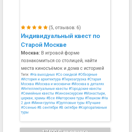
(5, отзывов: 6)
Индивидуальный квест по
Старой Москве
Москва:
В игровой форме
познакомиться со столицей, найти
места киносъёмок и дома с историей
Теги:
#На выходных
#Со скидкой
#Обзорные
#История и архитектура
#Перезагрузка
#Старая
Москва
#Москва и москвичи
#Москва в деталях
#Интеллектуальные квесты
#Городские квесты
#Семейные квесты
#Киноэкскурсии
#Монастыри,
церкви, храмы
#Все
#Авторские туры
#Пешком
#На
2 дня
#Мини-группы
#Групповые туры
#Лучшие
#Осенью
#В сентябре
#В октябре
#Корпоративные
туры
17400 ₽ за одного