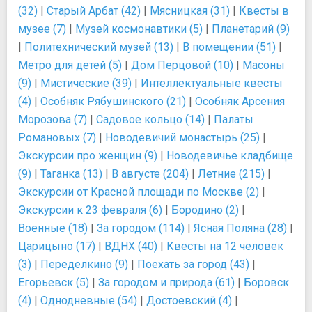
(32)
|
Старый Арбат (42)
|
Мясницкая (31)
|
Квесты в
музее (7)
|
Музей космонавтики (5)
|
Планетарий (9)
|
Политехнический музей (13)
|
В помещении (51)
|
Метро для детей (5)
|
Дом Перцовой (10)
|
Масоны
(9)
|
Мистические (39)
|
Интеллектуальные квесты
(4)
|
Особняк Рябушинского (21)
|
Особняк Арсения
Морозова (7)
|
Садовое кольцо (14)
|
Палаты
Романовых (7)
|
Новодевичий монастырь (25)
|
Экскурсии про женщин (9)
|
Новодевичье кладбище
(9)
|
Таганка (13)
|
В августе (204)
|
Летние (215)
|
Экскурсии от Красной площади по Москве (2)
|
Экскурсии к 23 февраля (6)
|
Бородино (2)
|
Военные (18)
|
За городом (114)
|
Ясная Поляна (28)
|
Царицыно (17)
|
ВДНХ (40)
|
Квесты на 12 человек
(3)
|
Переделкино (9)
|
Поехать за город (43)
|
Егорьевск (5)
|
За городом и природа (61)
|
Боровск
(4)
|
Однодневные (54)
|
Достоевский (4)
|