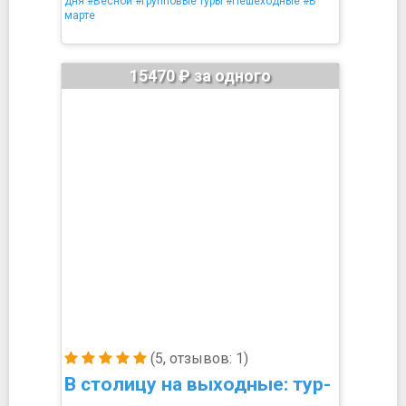
дня
#Весной
#Групповые туры
#Пешеходные
#В
марте
15470 ₽ за одного
(5, отзывов: 1)
В столицу на выходные: тур-