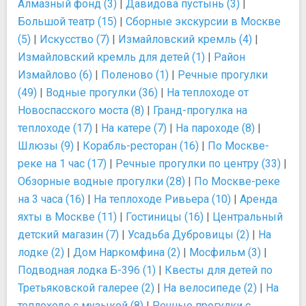
Алмазный фонд (3)
|
Давидова пустынь (3)
|
Большой театр (15)
|
Сборные экскурсии в Москве
(5)
|
Искусство (7)
|
Измайловский кремль (4)
|
Измайловский кремль для детей (1)
|
Район
Измайлово (6)
|
Поленово (1)
|
Речные прогулки
(49)
|
Водные прогулки (36)
|
На теплоходе от
Новоспасского моста (8)
|
Гранд-прогулка на
теплоходе (17)
|
На катере (7)
|
На пароходе (8)
|
Шлюзы (9)
|
Корабль-ресторан (16)
|
По Москве-
реке на 1 час (17)
|
Речные прогулки по центру (33)
|
Обзорные водные прогулки (28)
|
По Москве-реке
на 3 часа (16)
|
На теплоходе Ривьера (10)
|
Аренда
яхты в Москве (11)
|
Гостиницы (16)
|
Центральный
детский магазин (7)
|
Усадьба Дубровицы (2)
|
На
лодке (2)
|
Дом Наркомфина (2)
|
Мосфильм (3)
|
Подводная лодка Б-396 (1)
|
Квесты для детей по
Третьяковской галерее (2)
|
На велосипеде (2)
|
На
теплоходе с музыкой (8)
|
Речные прогулки с