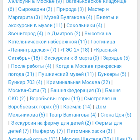
Хэллоуин в Москве (9)
|
Ваганьковское кладбище
(6)
|
Сыроварни (2)
|
Природа (3)
|
Мастер и
Маргарита (3)
|
Музей Булгакова (4)
|
Билеты и
экскурсии в музеи (11)
|
Сокольники (4)
|
Звенигород (4)
|
в Дмитров (2)
|
Высотка на
Котельнической набережной (11)
|
Гостиница
«Ленинградская» (7)
|
«ГЭС-2» (18)
|
«Красный
Октябрь» (18)
|
Экскурсии к 8 марта (9)
|
Зарядье (5)
|
После работы (4)
|
Когда в Москве прекрасная
погода (31)
|
Пушкинский музей (11)
|
Бункеры (5)
|
Бункер 703 (4)
|
Криминальная Москва (22)
|
Москва-Сити (7)
|
Башня Федерация (3)
|
Башня
ОКО (2)
|
Воробьевы горы (11)
|
Смотровая на
Воробьёвых горах (9)
|
Кремль (14)
|
Дом
Мельникова (5)
|
Театр Вахтангова (4)
|
Стена Цоя (5)
|
Экскурсии на ферму для детей (2)
|
Фермы для
детей (7)
|
На ферму (7)
|
Питомник хаски (3)
|
Активный отдых (33)
|
Москва Шехтеля (20)
|
Шуя (7)