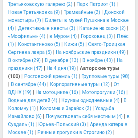
Третьяковскую галерею (2)
|
Парк Патриот (1)
|
Новая Третьяковка (9)
|
Трамвайные (2)
|
Донской
монастырь (7)
|
Билеты в музей Пушкина в Москве
(4)
|
Детективные квесты (3)
|
Катание на хаски (2)
|
«Мосфильм» (4)
|
в Муром (4)
|
Гороховец (3)
|
Плёс
(1)
|
Константиново (5)
|
Кижи (5)
|
Свято-Троицкая
Сергиева лавра (5)
|
На ноябрьские праздники (49)
|
В октябре (29)
|
В декабре (13)
|
В ноябре (43)
|
На
праздники (47)
|
На 4 дня (19)
|
Авторские туры
(100)
|
Ростовский кремль (1)
|
Групповые туры (98)
|
В сентябре (44)
|
Корпоративные туры (12)
|
От
ВДНХ (19)
|
На мотоцикле (16)
|
Мотопрогулки (16)
|
Водные для детей (4)
|
Круизы однодневные (4)
|
В
Коломну (1)
|
Коломна и Зарайск (2)
|
Усадьба
Измайлово (6)
|
Почувствовать себя местным (4)
|
в
Суздаль (1)
|
Юрьев-Польский (3)
|
Аренда катера в
Москве (1)
|
Речные прогулки в Строгино (2)
|