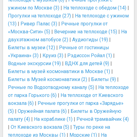
ужином по Москве (3)
|
На теплоходе с обедом (14)
|
Прогулки на теплоходе (27)
|
На теплоходе с ужином
(13)
|
Ривер Палас (3)
|
Речные прогулки от
«Москва-Сити» (5)
|
Вечерние на теплоходе (15)
|
На
двухэтажном автобусе (2)
|
Аудиогиды (19)
|
Билеты в музеи (12)
|
Речные от гостиницы
«Украина» (3)
|
Круиз (3)
|
Рэдиссон Ройал (1)
|
Водные экскурсии (19)
|
ВДНХ для детей (9)
|
Билеты в музей космонавтики в Москве (1)
|
Билеты в Музей космонавтики (2)
|
Билеты (9)
|
Речные по Водоотводному каналу (5)
|
На теплоходе
от парка Горького (6)
|
На теплоходе от Киевского
вокзала (6)
|
Речные прогулки от парка «Зарядье»
(5)
|
Оружейная палата (6)
|
Билеты в Оружейную
палату (4)
|
На кораблике (1)
|
Речной трамвайчик (4)
|
От Киевского вокзала (5)
|
Туры по реке на
теплоходе из Москвы (1)
|
Морские (1)
|
На