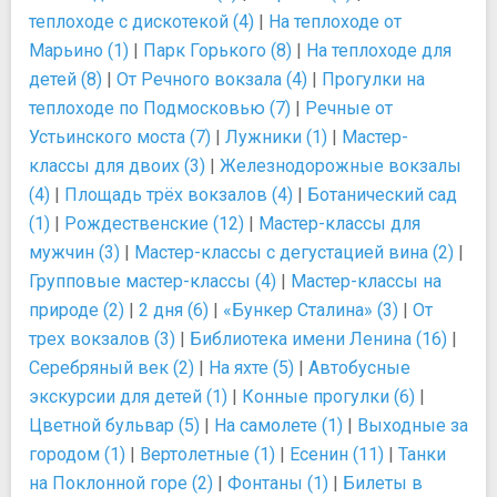
теплоходе с дискотекой (4)
|
На теплоходе от
Марьино (1)
|
Парк Горького (8)
|
На теплоходе для
детей (8)
|
От Речного вокзала (4)
|
Прогулки на
теплоходе по Подмосковью (7)
|
Речные от
Устьинского моста (7)
|
Лужники (1)
|
Мастер-
классы для двоих (3)
|
Железнодорожные вокзалы
(4)
|
Площадь трёх вокзалов (4)
|
Ботанический сад
(1)
|
Рождественские (12)
|
Мастер-классы для
мужчин (3)
|
Мастер-классы с дегустацией вина (2)
|
Групповые мастер-классы (4)
|
Мастер-классы на
природе (2)
|
2 дня (6)
|
«Бункер Сталина» (3)
|
От
трех вокзалов (3)
|
Библиотека имени Ленина (16)
|
Серебряный век (2)
|
На яхте (5)
|
Автобусные
экскурсии для детей (1)
|
Конные прогулки (6)
|
Цветной бульвар (5)
|
На самолете (1)
|
Выходные за
городом (1)
|
Вертолетные (1)
|
Есенин (11)
|
Танки
на Поклонной горе (2)
|
Фонтаны (1)
|
Билеты в