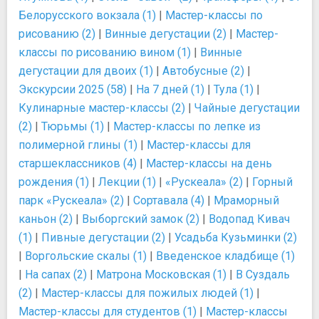
Белорусского вокзала (1)
|
Мастер-классы по
рисованию (2)
|
Винные дегустации (2)
|
Мастер-
классы по рисованию вином (1)
|
Винные
дегустации для двоих (1)
|
Автобусные (2)
|
Экскурсии 2025 (58)
|
На 7 дней (1)
|
Тула (1)
|
Кулинарные мастер-классы (2)
|
Чайные дегустации
(2)
|
Тюрьмы (1)
|
Мастер-классы по лепке из
полимерной глины (1)
|
Мастер-классы для
старшеклассников (4)
|
Мастер-классы на день
рождения (1)
|
Лекции (1)
|
«Рускеала» (2)
|
Горный
парк «Рускеала» (2)
|
Сортавала (4)
|
Мраморный
каньон (2)
|
Выборгский замок (2)
|
Водопад Кивач
(1)
|
Пивные дегустации (2)
|
Усадьба Кузьминки (2)
|
Воргольские скалы (1)
|
Введенское кладбище (1)
|
На сапах (2)
|
Матрона Московская (1)
|
В Суздаль
(2)
|
Мастер-классы для пожилых людей (1)
|
Мастер-классы для студентов (1)
|
Мастер-классы