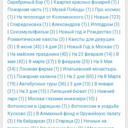
Серебряный бор (1)
|
Квартал красных фонарей (1)
|
Пожарная часть (1)
|
Музей Победы (1)
|
Про космос
(1)
|
На теплоходе от Коломенского (1)
|
Новые (123)
|
Спиридоновка (1)
|
Александров (1)
|
Ипподром (3)
|
Союзмультфильм (3)
|
Новый год и Рождество (1)
|
Романтические квесты (3)
|
Квесты для девушек
(3)
|
В июне (43)
|
4 дня (3)
|
Новый Год в Москве (1)
|
На майские праздники (40)
|
На 23 февраля (14)
|
В
мае (42)
|
В марте (27)
|
В феврале (25)
|
На 9 Мая
(34)
|
Лосиная ферма (1)
|
Ипатьевский монастырь
(1)
|
Пожарная каланча (1)
|
На 2 дня (60)
|
На 8 Марта
(19)
|
Автобусные туры (56)
|
3 дня (13)
|
В январе
(31)
|
На 3 дня (13)
|
Липецкий бювет (1)
|
Нижний
парк (1)
|
Москва глазами инженера (10)
|
Фотосессии в Царицыно (1)
|
Фотосессии в усадьбе
Кусково (2)
|
В Алмазный фонд и Оружейную палату
(3)
|
На байдарках (3)
|
Старица (2)
|
Ночные на