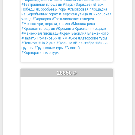
#Театральная площадь
#Парк «Зарядье»
#Парк
Победы
#Воробьёвы горы
#Смотровая площадка
на Воробьёвых горах
#Тверская улица
#Никольская
улица
#Варварка
#Третьяковская галерея
#Монастыри, церкви, храмы
#Москва-река
#Красная площадь
#Кремль и Красная площадь
#Манежная площадь
#Храм Василия Блаженного
#Палаты Романовых
#ГУМ
#Все
#Авторские туры
#Пешком
#На 2 дня
#Осенью
#В сентябре
#Мини-
группы
#Групповые туры
#В октябре
#Корпоративные туры
28850 ₽