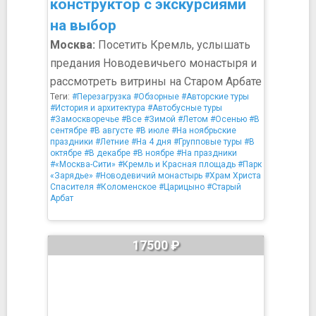
конструктор с экскурсиями
на выбор
Москва:
Посетить Кремль, услышать
предания Новодевичьего монастыря и
рассмотреть витрины на Старом Арбате
Теги:
#Перезагрузка
#Обзорные
#Авторские туры
#История и архитектура
#Автобусные туры
#Замоскворечье
#Все
#Зимой
#Летом
#Осенью
#В
сентябре
#В августе
#В июле
#На ноябрьские
праздники
#Летние
#На 4 дня
#Групповые туры
#В
октябре
#В декабре
#В ноябре
#На праздники
#«Москва-Сити»
#Кремль и Красная площадь
#Парк
«Зарядье»
#Новодевичий монастырь
#Храм Христа
Спасителя
#Коломенское
#Царицыно
#Старый
Арбат
17500 ₽