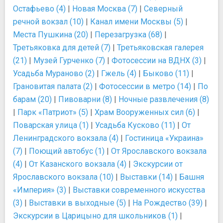
Остафьево (4)
|
Новая Москва (7)
|
Северный
речной вокзал (10)
|
Канал имени Москвы (5)
|
Места Пушкина (20)
|
Перезагрузка (68)
|
Третьяковка для детей (7)
|
Третьяковская галерея
(21)
|
Музей Гурченко (7)
|
Фотосессии на ВДНХ (3)
|
Усадьба Мураново (2)
|
Гжель (4)
|
Быково (11)
|
Грановитая палата (2)
|
Фотосессии в метро (14)
|
По
барам (20)
|
Пивоварни (8)
|
Ночные развлечения (8)
|
Парк «Патриот» (5)
|
Храм Вооруженных сил (6)
|
Поварская улица (1)
|
Усадьба Кусково (11)
|
От
Ленинградского вокзала (4)
|
Гостиница «Украина»
(7)
|
Поющий автобус (1)
|
От Ярославского вокзала
(4)
|
От Казанского вокзала (4)
|
Экскурсии от
Ярославского вокзала (10)
|
Выставки (14)
|
Башня
«Империя» (3)
|
Выставки современного искусства
(3)
|
Выставки в выходные (5)
|
На Рождество (39)
|
Экскурсии в Царицыно для школьников (1)
|