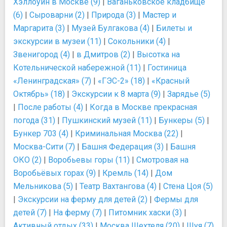
Хэллоуин в Москве (9)
|
Ваганьковское кладбище
(6)
|
Сыроварни (2)
|
Природа (3)
|
Мастер и
Маргарита (3)
|
Музей Булгакова (4)
|
Билеты и
экскурсии в музеи (11)
|
Сокольники (4)
|
Звенигород (4)
|
в Дмитров (2)
|
Высотка на
Котельнической набережной (11)
|
Гостиница
«Ленинградская» (7)
|
«ГЭС-2» (18)
|
«Красный
Октябрь» (18)
|
Экскурсии к 8 марта (9)
|
Зарядье (5)
|
После работы (4)
|
Когда в Москве прекрасная
погода (31)
|
Пушкинский музей (11)
|
Бункеры (5)
|
Бункер 703 (4)
|
Криминальная Москва (22)
|
Москва-Сити (7)
|
Башня Федерация (3)
|
Башня
ОКО (2)
|
Воробьевы горы (11)
|
Смотровая на
Воробьёвых горах (9)
|
Кремль (14)
|
Дом
Мельникова (5)
|
Театр Вахтангова (4)
|
Стена Цоя (5)
|
Экскурсии на ферму для детей (2)
|
Фермы для
детей (7)
|
На ферму (7)
|
Питомник хаски (3)
|
Активный отдых (33)
|
Москва Шехтеля (20)
|
Шуя (7)