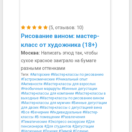
(5, отзывов: 10)
Рисование вином: мастер-
класс от художника (18+)
Москва:
Написать этюд так, чтобы
сухое красное заиграло на бумаге
разными оттенками
Теги:
#Авторские
#Мастер-классы по рисованию
#Гастрономические
#Уникальный опыт
#Активности
#Мастер-классы для взрослых
#Необычные маршруты
#Винные дегустации
#Мастер-классы для компании
#Мастер-классы в
выходные
#Мастер-классы по рисованию вином
#Мастер-классы для мужчин
#Винные дегустации
для двоих
#Мастер-классы с дегустацией вина
#Все
#Вечерние
#Индивидуальные
#Мастер-
классы
#В помещении
#Развлечения
#Тематические
#Экспресс-экскурсии
#Для
пенсионеров
#Для студентов
#Дегустации
#Нескучные
#Лучшие
#Зимой
#Осенью