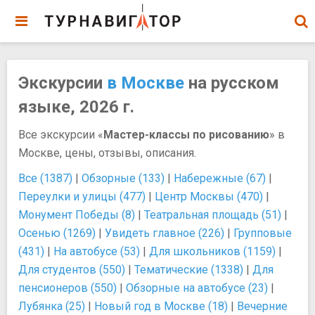
Экскурсии
в Москве
на русском
языке, 2026 г.
Все экскурсии «
Мастер-классы по рисованию
» в
Москве, цены, отзывы, описания.
Все (1387)
|
Обзорные (133)
|
Набережные (67)
|
Переулки и улицы (477)
|
Центр Москвы (470)
|
Монумент Победы (8)
|
Театральная площадь (51)
|
Осенью (1269)
|
Увидеть главное (226)
|
Групповые
(431)
|
На автобусе (53)
|
Для школьников (1159)
|
Для студентов (550)
|
Тематические (1338)
|
Для
пенсионеров (550)
|
Обзорные на автобусе (23)
|
Лубянка (25)
|
Новый год в Москве (18)
|
Вечерние