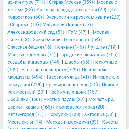
архитектура (711)
|
Старая Москва (359)
|
Москва с
детьми (32)
|
Красная площадь для детей (29)
|
Для
подростков (60)
|
Экскурсии на русском языке (220)
|
Сборные (13)
|
Мавзолей Ленина (27)
|
Александровский сад (51)
|
ГУМ (47)
|
«Москва-
Сити» (33)
|
Храм Василия Блаженного (54)
|
Спасская башня (16)
|
Ночные (146)
|
Лучшие (719)
|
Москва в деталях (71)
|
Городские экскурсии (266)
|
Усадьбы и дворцы (145)
|
Дворы (65)
|
Нескучные
(409)
|
Что ещё посмотреть (779)
|
Необычные
маршруты (454)
|
Тверская улица (41)
|
Интересные
экскурсии (219)
|
Бульварное кольцо (36)
|
Пожить
как местный (29)
|
Необычные дома (167)
|
Особняки (150)
|
Чистые пруды (27)
|
Монастыри,
церкви, храмы (166)
|
Ивановская горка (28)
|
Китай-город (73)
|
Переулки (138)
|
Хитровка (33)
|
Места силы (14)
|
Москва и москвичи (83)
|
Квесты