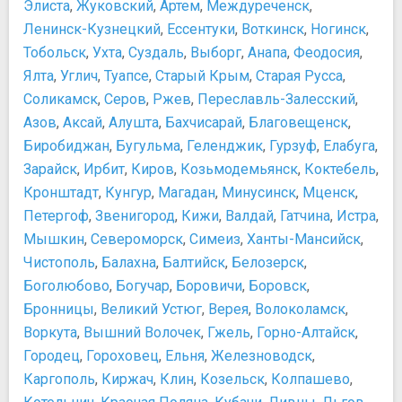
Элиста
,
Жуковский
,
Артем
,
Междуреченск
,
Ленинск-Кузнецкий
,
Ессентуки
,
Воткинск
,
Ногинск
,
Тобольск
,
Ухта
,
Суздаль
,
Выборг
,
Анапа
,
Феодосия
,
Ялта
,
Углич
,
Туапсе
,
Старый Крым
,
Старая Русса
,
Соликамск
,
Серов
,
Ржев
,
Переславль-Залесский
,
Азов
,
Аксай
,
Алушта
,
Бахчисарай
,
Благовещенск
,
Биробиджан
,
Бугульма
,
Геленджик
,
Гурзуф
,
Елабуга
,
Зарайск
,
Ирбит
,
Киров
,
Козьмодемьянск
,
Коктебель
,
Кронштадт
,
Кунгур
,
Магадан
,
Минусинск
,
Мценск
,
Петергоф
,
Звенигород
,
Кижи
,
Валдай
,
Гатчина
,
Истра
,
Мышкин
,
Североморск
,
Симеиз
,
Ханты-Мансийск
,
Чистополь
,
Балахна
,
Балтийск
,
Белозерск
,
Боголюбово
,
Богучар
,
Боровичи
,
Боровск
,
Бронницы
,
Великий Устюг
,
Верея
,
Волоколамск
,
Воркута
,
Вышний Волочек
,
Гжель
,
Горно-Алтайск
,
Городец
,
Гороховец
,
Ельня
,
Железноводск
,
Каргополь
,
Киржач
,
Клин
,
Козельск
,
Колпашево
,