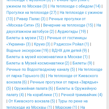
ужином по Москве (3)
|
На теплоходе с обедом (14)
|
Прогулки на теплоходе (27)
|
На теплоходе с ужином
(13)
|
Ривер Палас (3)
|
Речные прогулки от
«Москва-Сити» (5)
|
Вечерние на теплоходе (15)
|
На
двухэтажном автобусе (2)
|
Аудиогиды (19)
|
Билеты в музеи (12)
|
Речные от гостиницы
«Украина» (3)
|
Круиз (3)
|
Рэдиссон Ройал (1)
|
Водные экскурсии (19)
|
ВДНХ для детей (9)
|
Билеты в музей космонавтики в Москве (1)
|
Билеты в Музей космонавтики (2)
|
Билеты (9)
|
Речные по Водоотводному каналу (5)
|
На теплоходе
от парка Горького (6)
|
На теплоходе от Киевского
вокзала (6)
|
Речные прогулки от парка «Зарядье»
(5)
|
Оружейная палата (6)
|
Билеты в Оружейную
палату (4)
|
На кораблике (1)
|
Речной трамвайчик (4)
|
От Киевского вокзала (5)
|
Туры по реке на
теплоходе из Москвы (1)
|
Морские (1)
|
На