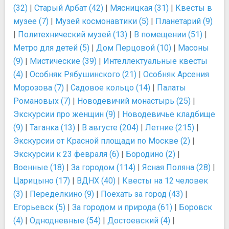
(32)
|
Старый Арбат (42)
|
Мясницкая (31)
|
Квесты в
музее (7)
|
Музей космонавтики (5)
|
Планетарий (9)
|
Политехнический музей (13)
|
В помещении (51)
|
Метро для детей (5)
|
Дом Перцовой (10)
|
Масоны
(9)
|
Мистические (39)
|
Интеллектуальные квесты
(4)
|
Особняк Рябушинского (21)
|
Особняк Арсения
Морозова (7)
|
Садовое кольцо (14)
|
Палаты
Романовых (7)
|
Новодевичий монастырь (25)
|
Экскурсии про женщин (9)
|
Новодевичье кладбище
(9)
|
Таганка (13)
|
В августе (204)
|
Летние (215)
|
Экскурсии от Красной площади по Москве (2)
|
Экскурсии к 23 февраля (6)
|
Бородино (2)
|
Военные (18)
|
За городом (114)
|
Ясная Поляна (28)
|
Царицыно (17)
|
ВДНХ (40)
|
Квесты на 12 человек
(3)
|
Переделкино (9)
|
Поехать за город (43)
|
Егорьевск (5)
|
За городом и природа (61)
|
Боровск
(4)
|
Однодневные (54)
|
Достоевский (4)
|