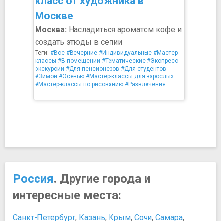
класс от художника в
Москве
Москва:
Насладиться ароматом кофе и
создать этюды в сепии
Теги:
#Все
#Вечерние
#Индивидуальные
#Мастер-
классы
#В помещении
#Тематические
#Экспресс-
экскурсии
#Для пенсионеров
#Для студентов
#Зимой
#Осенью
#Мастер-классы для взрослых
#Мастер-классы по рисованию
#Развлечения
Россия
. Другие города и
интересные места:
Санкт-Петербург
,
Казань
,
Крым
,
Сочи
,
Самара
,