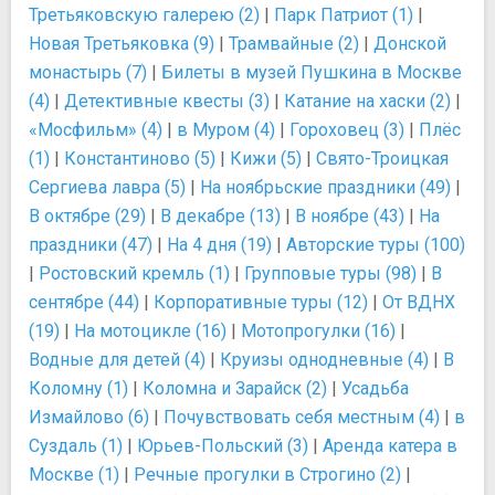
Третьяковскую галерею (2)
|
Парк Патриот (1)
|
Новая Третьяковка (9)
|
Трамвайные (2)
|
Донской
монастырь (7)
|
Билеты в музей Пушкина в Москве
(4)
|
Детективные квесты (3)
|
Катание на хаски (2)
|
«Мосфильм» (4)
|
в Муром (4)
|
Гороховец (3)
|
Плёс
(1)
|
Константиново (5)
|
Кижи (5)
|
Свято-Троицкая
Сергиева лавра (5)
|
На ноябрьские праздники (49)
|
В октябре (29)
|
В декабре (13)
|
В ноябре (43)
|
На
праздники (47)
|
На 4 дня (19)
|
Авторские туры (100)
|
Ростовский кремль (1)
|
Групповые туры (98)
|
В
сентябре (44)
|
Корпоративные туры (12)
|
От ВДНХ
(19)
|
На мотоцикле (16)
|
Мотопрогулки (16)
|
Водные для детей (4)
|
Круизы однодневные (4)
|
В
Коломну (1)
|
Коломна и Зарайск (2)
|
Усадьба
Измайлово (6)
|
Почувствовать себя местным (4)
|
в
Суздаль (1)
|
Юрьев-Польский (3)
|
Аренда катера в
Москве (1)
|
Речные прогулки в Строгино (2)
|