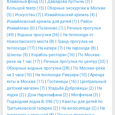
Алмазный фонд (3)
|
Давидова пустынь (3)
|
Большой театр (15)
|
Сборные экскурсии в Москве
(5)
|
Искусство (7)
|
Измайловский кремль (4)
|
Измайловский кремль для детей (1)
|
Район
Измайлово (6)
|
Поленово (1)
|
Речные прогулки
(49)
|
Водные прогулки (36)
|
На теплоходе от
Новоспасского моста (8)
|
Гранд-прогулка на
теплоходе (17)
|
На катере (7)
|
На пароходе (8)
|
Шлюзы (9)
|
Корабль-ресторан (16)
|
По Москве-
реке на 1 час (17)
|
Речные прогулки по центру (33)
|
Обзорные водные прогулки (28)
|
По Москве-реке
на 3 часа (16)
|
На теплоходе Ривьера (10)
|
Аренда
яхты в Москве (11)
|
Гостиницы (16)
|
Центральный
детский магазин (7)
|
Усадьба Дубровицы (2)
|
На
лодке (2)
|
Дом Наркомфина (2)
|
Мосфильм (3)
|
Подводная лодка Б-396 (1)
|
Квесты для детей по
Третьяковской галерее (2)
|
На велосипеде (2)
|
На
теплоходе с музыкой (8)
|
Речные прогулки с