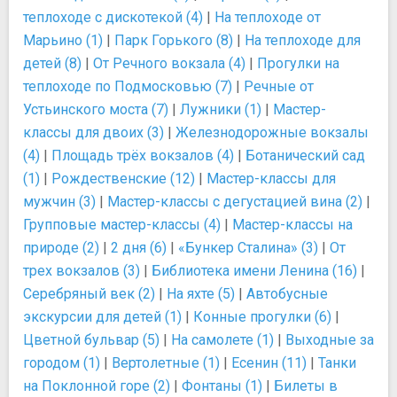
теплоходе с дискотекой (4)
|
На теплоходе от
Марьино (1)
|
Парк Горького (8)
|
На теплоходе для
детей (8)
|
От Речного вокзала (4)
|
Прогулки на
теплоходе по Подмосковью (7)
|
Речные от
Устьинского моста (7)
|
Лужники (1)
|
Мастер-
классы для двоих (3)
|
Железнодорожные вокзалы
(4)
|
Площадь трёх вокзалов (4)
|
Ботанический сад
(1)
|
Рождественские (12)
|
Мастер-классы для
мужчин (3)
|
Мастер-классы с дегустацией вина (2)
|
Групповые мастер-классы (4)
|
Мастер-классы на
природе (2)
|
2 дня (6)
|
«Бункер Сталина» (3)
|
От
трех вокзалов (3)
|
Библиотека имени Ленина (16)
|
Серебряный век (2)
|
На яхте (5)
|
Автобусные
экскурсии для детей (1)
|
Конные прогулки (6)
|
Цветной бульвар (5)
|
На самолете (1)
|
Выходные за
городом (1)
|
Вертолетные (1)
|
Есенин (11)
|
Танки
на Поклонной горе (2)
|
Фонтаны (1)
|
Билеты в