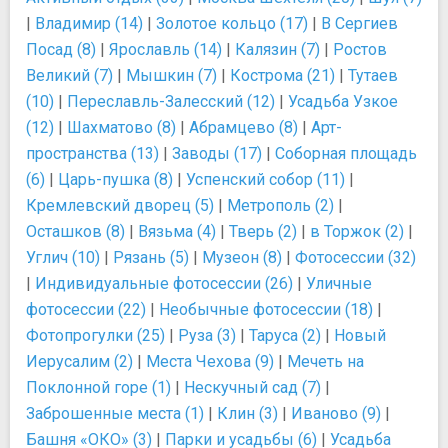
|
Владимир (14)
|
Золотое кольцо (17)
|
В Сергиев
Посад (8)
|
Ярославль (14)
|
Калязин (7)
|
Ростов
Великий (7)
|
Мышкин (7)
|
Кострома (21)
|
Тутаев
(10)
|
Переславль-Залесский (12)
|
Усадьба Узкое
(12)
|
Шахматово (8)
|
Абрамцево (8)
|
Арт-
пространства (13)
|
Заводы (17)
|
Соборная площадь
(6)
|
Царь-пушка (8)
|
Успенский собор (11)
|
Кремлевский дворец (5)
|
Метрополь (2)
|
Осташков (8)
|
Вязьма (4)
|
Тверь (2)
|
в Торжок (2)
|
Углич (10)
|
Рязань (5)
|
Музеон (8)
|
Фотосессии (32)
|
Индивидуальные фотосессии (26)
|
Уличные
фотосессии (22)
|
Необычные фотосессии (18)
|
Фотопрогулки (25)
|
Руза (3)
|
Таруса (2)
|
Новый
Иерусалим (2)
|
Места Чехова (9)
|
Мечеть на
Поклонной горе (1)
|
Нескучный сад (7)
|
Заброшенные места (1)
|
Клин (3)
|
Иваново (9)
|
Башня «ОКО» (3)
|
Парки и усадьбы (6)
|
Усадьба