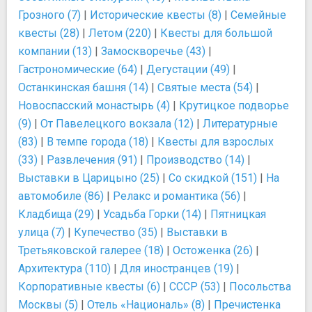
Грозного (7)
|
Исторические квесты (8)
|
Семейные
квесты (28)
|
Летом (220)
|
Квесты для большой
компании (13)
|
Замоскворечье (43)
|
Гастрономические (64)
|
Дегустации (49)
|
Останкинская башня (14)
|
Святые места (54)
|
Новоспасский монастырь (4)
|
Крутицкое подворье
(9)
|
От Павелецкого вокзала (12)
|
Литературные
(83)
|
В темпе города (18)
|
Квесты для взрослых
(33)
|
Развлечения (91)
|
Производство (14)
|
Выставки в Царицыно (25)
|
Со скидкой (151)
|
На
автомобиле (86)
|
Релакс и романтика (56)
|
Кладбища (29)
|
Усадьба Горки (14)
|
Пятницкая
улица (7)
|
Купечество (35)
|
Выставки в
Третьяковской галерее (18)
|
Остоженка (26)
|
Архитектура (110)
|
Для иностранцев (19)
|
Корпоративные квесты (6)
|
СССР (53)
|
Посольства
Москвы (5)
|
Отель «Националь» (8)
|
Пречистенка