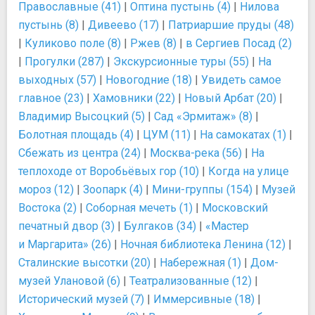
Православные (41)
|
Оптина пустынь (4)
|
Нилова
пустынь (8)
|
Дивеево (17)
|
Патриаршие пруды (48)
|
Куликово поле (8)
|
Ржев (8)
|
в Сергиев Посад (2)
|
Прогулки (287)
|
Экскурсионные туры (55)
|
На
выходных (57)
|
Новогодние (18)
|
Увидеть самое
главное (23)
|
Хамовники (22)
|
Новый Арбат (20)
|
Владимир Высоцкий (5)
|
Сад «Эрмитаж» (8)
|
Болотная площадь (4)
|
ЦУМ (11)
|
На самокатах (1)
|
Сбежать из центра (24)
|
Москва-река (56)
|
На
теплоходе от Воробьёвых гор (10)
|
Когда на улице
мороз (12)
|
Зоопарк (4)
|
Мини-группы (154)
|
Музей
Востока (2)
|
Соборная мечеть (1)
|
Московский
печатный двор (3)
|
Булгаков (34)
|
«Мастер
и Маргарита» (26)
|
Ночная библиотека Ленина (12)
|
Сталинские высотки (20)
|
Набережная (1)
|
Дом-
музей Улановой (6)
|
Театрализованные (12)
|
Исторический музей (7)
|
Иммерсивные (18)
|