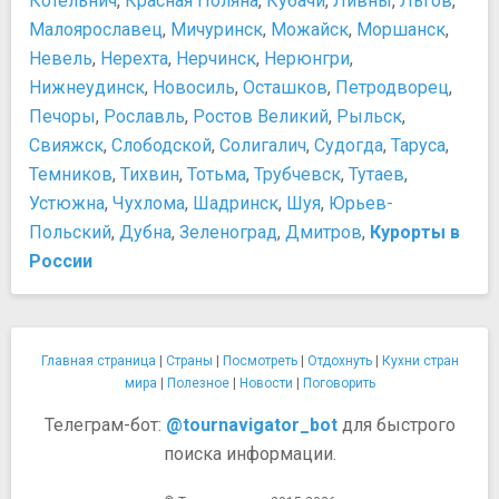
Котельнич
,
Красная Поляна
,
Кубачи
,
Ливны
,
Льгов
,
Малоярославец
,
Мичуринск
,
Можайск
,
Моршанск
,
Невель
,
Нерехта
,
Нерчинск
,
Нерюнгри
,
Нижнеудинск
,
Новосиль
,
Осташков
,
Петродворец
,
Печоры
,
Рославль
,
Ростов Великий
,
Рыльск
,
Свияжск
,
Слободской
,
Солигалич
,
Судогда
,
Таруса
,
Темников
,
Тихвин
,
Тотьма
,
Трубчевск
,
Тутаев
,
Устюжна
,
Чухлома
,
Шадринск
,
Шуя
,
Юрьев-
Польский
,
Дубна
,
Зеленоград
,
Дмитров
,
Курорты в
России
Главная страница
|
Страны
|
Посмотреть
|
Отдохнуть
|
Кухни стран
мира
|
Полезное
|
Новости
|
Поговорить
Телеграм-бот:
@tournavigator_bot
для быстрого
поиска информации.