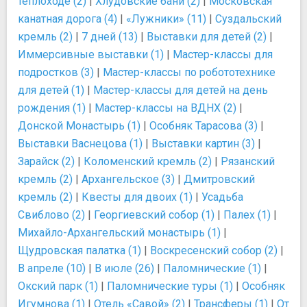
теплоходе (2)
|
Хлудовские бани (2)
|
Московская
канатная дорога (4)
|
«Лужники» (11)
|
Суздальский
кремль (2)
|
7 дней (13)
|
Выставки для детей (2)
|
Иммерсивные выставки (1)
|
Мастер-классы для
подростков (3)
|
Мастер-классы по робототехнике
для детей (1)
|
Мастер-классы для детей на день
рождения (1)
|
Мастер-классы на ВДНХ (2)
|
Донской Монастырь (1)
|
Особняк Тарасова (3)
|
Выставки Васнецова (1)
|
Выставки картин (3)
|
Зарайск (2)
|
Коломенский кремль (2)
|
Рязанский
кремль (2)
|
Архангельское (3)
|
Дмитровский
кремль (2)
|
Квесты для двоих (1)
|
Усадьба
Свиблово (2)
|
Георгиевский собор (1)
|
Палех (1)
|
Михайло-Архангельский монастырь (1)
|
Щудровская палатка (1)
|
Воскресенский собор (2)
|
В апреле (10)
|
В июле (26)
|
Паломнические (1)
|
Окский парк (1)
|
Паломнические туры (1)
|
Особняк
Игумнова (1)
|
Отель «Савой» (2)
|
Трансферы (1)
|
От