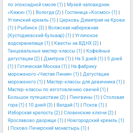
по эпоксидной смоле (1)
|
Музей-заповедник
«Кижи» (1)
|
Вологда (2)
|
Гостиница «Космос» (1)
|
Угличский кремль (1)
|
Церковь Димитрия на Крови
(1)
|
Рыбинск (3)
|
Волжская набережная
(Кустодиевский бульвар) (1)
|
Угличское
водохранилище (1)
|
Квесты на ВДНХ (2)
|
Танцевальные мастер-классы (1)
|
Кофейные
дегустации (2)
|
Дмитров (1)
|
На 5 дней (1)
|
5 дней
(1)
|
Готическая Москва (1)
|
На фабрику
мороженого «Чистая Линия» (1)
|
Дегустации
мороженого (1)
|
Мастер-классы для девичника (1)
|
Мастер-классы по изготовлению свечей (1)
|
Большое путешествие (2)
|
Пингвины (1)
|
Столовая
гора (1)
|
10 дней (3)
|
Валдай (1)
|
Псков (1)
|
Изборская крепость (2)
|
Словенские ключи (2)
|
Ярославово дворище (1)
|
Новгородский кремль (1)
|
Псково-Печерский монастырь (1)
|