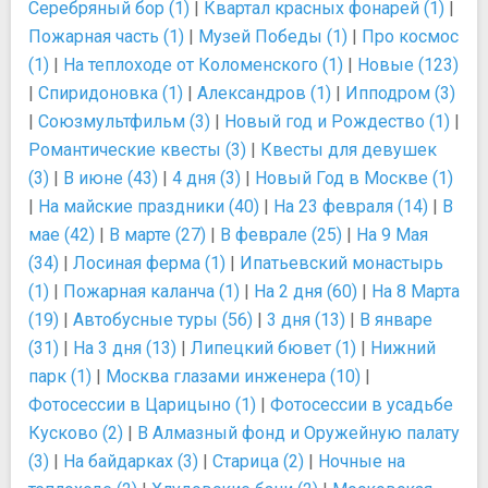
Серебряный бор (1)
|
Квартал красных фонарей (1)
|
Пожарная часть (1)
|
Музей Победы (1)
|
Про космос
(1)
|
На теплоходе от Коломенского (1)
|
Новые (123)
|
Спиридоновка (1)
|
Александров (1)
|
Ипподром (3)
|
Союзмультфильм (3)
|
Новый год и Рождество (1)
|
Романтические квесты (3)
|
Квесты для девушек
(3)
|
В июне (43)
|
4 дня (3)
|
Новый Год в Москве (1)
|
На майские праздники (40)
|
На 23 февраля (14)
|
В
мае (42)
|
В марте (27)
|
В феврале (25)
|
На 9 Мая
(34)
|
Лосиная ферма (1)
|
Ипатьевский монастырь
(1)
|
Пожарная каланча (1)
|
На 2 дня (60)
|
На 8 Марта
(19)
|
Автобусные туры (56)
|
3 дня (13)
|
В январе
(31)
|
На 3 дня (13)
|
Липецкий бювет (1)
|
Нижний
парк (1)
|
Москва глазами инженера (10)
|
Фотосессии в Царицыно (1)
|
Фотосессии в усадьбе
Кусково (2)
|
В Алмазный фонд и Оружейную палату
(3)
|
На байдарках (3)
|
Старица (2)
|
Ночные на