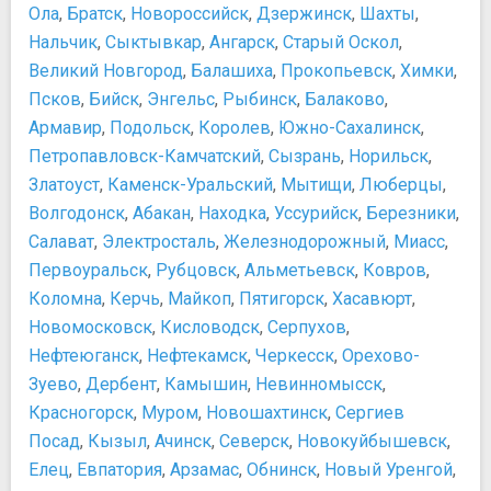
Ола
,
Братск
,
Новороссийск
,
Дзержинск
,
Шахты
,
Нальчик
,
Сыктывкар
,
Ангарск
,
Старый Оскол
,
Великий Новгород
,
Балашиха
,
Прокопьевск
,
Химки
,
Псков
,
Бийск
,
Энгельс
,
Рыбинск
,
Балаково
,
Армавир
,
Подольск
,
Королев
,
Южно-Сахалинск
,
Петропавловск-Камчатский
,
Сызрань
,
Норильск
,
Златоуст
,
Каменск-Уральский
,
Мытищи
,
Люберцы
,
Волгодонск
,
Абакан
,
Находка
,
Уссурийск
,
Березники
,
Салават
,
Электросталь
,
Железнодорожный
,
Миасс
,
Первоуральск
,
Рубцовск
,
Альметьевск
,
Ковров
,
Коломна
,
Керчь
,
Майкоп
,
Пятигорск
,
Хасавюрт
,
Новомосковск
,
Кисловодск
,
Серпухов
,
Нефтеюганск
,
Нефтекамск
,
Черкесск
,
Орехово-
Зуево
,
Дербент
,
Камышин
,
Невинномысск
,
Красногорск
,
Муром
,
Новошахтинск
,
Сергиев
Посад
,
Кызыл
,
Ачинск
,
Северск
,
Новокуйбышевск
,
Елец
,
Евпатория
,
Арзамас
,
Обнинск
,
Новый Уренгой
,