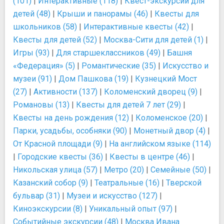
(101)
|
Интерактивные (118)
|
Квест-экскурсии для
детей (48)
|
Крыши и панорамы (46)
|
Квесты для
школьников (58)
|
Интерактивные квесты (42)
|
Квесты для детей (52)
|
Москва-Сити для детей (1)
|
Игры (93)
|
Для старшеклассников (49)
|
Башня
«Федерация» (5)
|
Романтические (35)
|
Искусство и
музеи (91)
|
Дом Пашкова (19)
|
Кузнецкий Мост
(27)
|
Активности (137)
|
Коломенский дворец (9)
|
Романовы (13)
|
Квесты для детей 7 лет (29)
|
Квесты на день рождения (12)
|
Коломенское (20)
|
Парки, усадьбы, особняки (90)
|
Монетный двор (4)
|
От Красной площади (9)
|
На английском языке (114)
|
Городские квесты (36)
|
Квесты в центре (46)
|
Никольская улица (57)
|
Метро (20)
|
Семейные (50)
|
Казанский собор (9)
|
Театральные (16)
|
Тверской
бульвар (31)
|
Музеи и искусство (127)
|
Киноэкскурсии (8)
|
Уникальный опыт (97)
|
Событийные экскурсии (48)
|
Москва Ивана